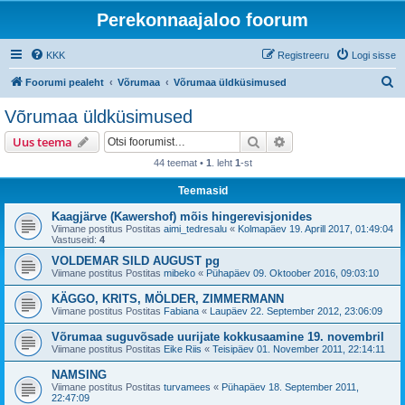
Perekonnaajaloo foorum
KKK
Registreeru
Logi sisse
O
Foorumi pealeht
Võrumaa
Võrumaa üldküsimused
t
Võrumaa üldküsimused
s
Otsi
Täiendatud otsing
Uus teema
i
44 teemat •
1
. leht
1
-st
Teemasid
Kaagjärve (Kawershof) mõis hingerevisjonides
Viimane postitus Postitas
aimi_tedresalu
«
Kolmapäev 19. Aprill 2017, 01:49:04
Vastuseid:
4
VOLDEMAR SILD AUGUST pg
Viimane postitus Postitas
mibeko
«
Pühapäev 09. Oktoober 2016, 09:03:10
KÄGGO, KRITS, MÖLDER, ZIMMERMANN
Viimane postitus Postitas
Fabiana
«
Laupäev 22. September 2012, 23:06:09
Võrumaa suguvõsade uurijate kokkusaamine 19. novembril
Viimane postitus Postitas
Eike Riis
«
Teisipäev 01. November 2011, 22:14:11
NAMSING
Viimane postitus Postitas
turvamees
«
Pühapäev 18. September 2011,
22:47:09