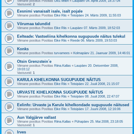
Viimane postitus Postitas
Uku.Velbri
«
Laupäev 04. Aprill 2009, 18:37:04
Vastuseid:
2
Eesnimi vanaisalt isale, isalt pojale
Viimane postitus Postitas
Eike Riis
«
Teisipäev 24. Märts 2009, 11:55:03
Võrumaa talundid
Viimane postitus Postitas
Eike Riis
«
Laupäev 07. Märts 2009, 18:52:03
Eelteade: Vastseliina kihelkonna sugupuude näitus tulekul
Viimane postitus Postitas
Eike Riis
«
Reede 06. Märts 2009, 19:53:03
Konks
Viimane postitus Postitas
turvamees
«
Kolmapäev 21. Jaanuar 2009, 14:46:01
Otsin Grenzstein´e
Viimane postitus Postitas
Riina.Kallas
«
Laupäev 20. Detsember 2008,
19:03:12
Vastuseid:
1
KARULA KIHELKONNA SUGUPUUDE NÄITUS
Viimane postitus Postitas
Eike Riis
«
Teisipäev 22. Juuli 2008, 21:15:07
URVASTE KIHELKONNA SUGUPUUDE NÄITUS
Viimane postitus Postitas
Eike Riis
«
Teisipäev 08. Juuli 2008, 22:47:07
Eelinfo: Urvaste ja Karule kihelkondade sugupuude näitused
Viimane postitus Postitas
Eike Riis
«
Teisipäev 17. Juuni 2008, 12:16:06
Aun Valgjärve vallast
Viimane postitus Postitas
Riina.Kallas
«
Pühapäev 25. Mai 2008, 23:18:05
Vastuseid:
1
Irves