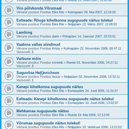
Viimane postitus Postitas
Eike Riis
«
Reede 15. Juuni 2007, 11:03:06
Viis põlvkonda Võrumaal
Viimane postitus Postitas
Eike Riis
«
Kolmapäev 09. Mai 2007, 12:16:05
Eelteade: Rõuge kihelkonna sugupuude näitus tulekul
Viimane postitus Postitas
Eike Riis
«
Neljapäev 22. Märts 2007, 11:08:03
Lambing
Viimane postitus Postitas
daire
«
Pühapäev 14. Jaanuar 2007, 23:53:01
Vaabina vallas sündinud
Viimane postitus Postitas
Kristy
«
Kolmapäev 22. November 2006, 08:47:11
Vastuseid:
2
Varbuse mõis
Viimane postitus Postitas
koreinik
«
Reede 03. November 2006, 14:27:11
Vastuseid:
3
Suguvõsa He(i)nrichson
Viimane postitus Postitas
Assar
«
Neljapäev 02. November 2006, 13:32:11
Vastuseid:
1
Kanepi kihelkonna sugupuude näitus
Viimane postitus Postitas
Eike Riis
«
Esmaspäev 24. Juuli 2006, 11:31:07
Eelteade: Kanepi kihelkonna sugupuude näitus tulekul
Viimane postitus Postitas
Eike Riis
«
Esmaspäev 10. Juuli 2006, 13:02:07
Mehkamaa sugupuude näitus
Viimane postitus Postitas
Eike Riis
«
Reede 19. Mai 2006, 12:12:05
Võrumaa sugupuude näitus tulekul!
Viimane postitus Postitas
Eike Riis
«
Neljapäev 16. Veebruar 2006, 13:22:02