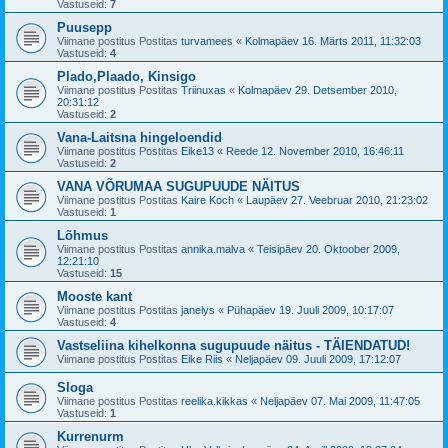
Vastuseid:
7
Puusepp
Viimane postitus Postitas
turvamees
«
Kolmapäev 16. Märts 2011, 11:32:03
Vastuseid:
4
Plado,Plaado, Kinsigo
Viimane postitus Postitas
Triinuxas
«
Kolmapäev 29. Detsember 2010,
20:31:12
Vastuseid:
2
Vana-Laitsna hingeloendid
Viimane postitus Postitas
Eike13
«
Reede 12. November 2010, 16:46:11
Vastuseid:
2
VANA VÕRUMAA SUGUPUUDE NÄITUS
Viimane postitus Postitas
Kaire Koch
«
Laupäev 27. Veebruar 2010, 21:23:02
Vastuseid:
1
Lõhmus
Viimane postitus Postitas
annika.malva
«
Teisipäev 20. Oktoober 2009,
12:21:10
Vastuseid:
15
Mooste kant
Viimane postitus Postitas
janelys
«
Pühapäev 19. Juuli 2009, 10:17:07
Vastuseid:
4
Vastseliina kihelkonna sugupuude näitus - TÄIENDATUD!
Viimane postitus Postitas
Eike Riis
«
Neljapäev 09. Juuli 2009, 17:12:07
Sloga
Viimane postitus Postitas
reelika.kikkas
«
Neljapäev 07. Mai 2009, 11:47:05
Vastuseid:
1
Kurrenurm