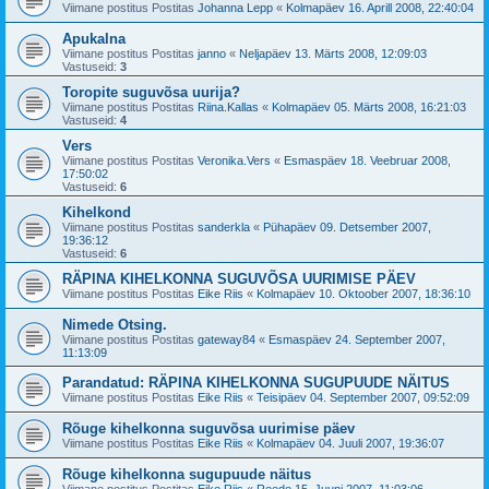
Viimane postitus Postitas
Johanna Lepp
«
Kolmapäev 16. Aprill 2008, 22:40:04
Apukalna
Viimane postitus Postitas
janno
«
Neljapäev 13. Märts 2008, 12:09:03
Vastuseid:
3
Toropite suguvõsa uurija?
Viimane postitus Postitas
Riina.Kallas
«
Kolmapäev 05. Märts 2008, 16:21:03
Vastuseid:
4
Vers
Viimane postitus Postitas
Veronika.Vers
«
Esmaspäev 18. Veebruar 2008,
17:50:02
Vastuseid:
6
Kihelkond
Viimane postitus Postitas
sanderkla
«
Pühapäev 09. Detsember 2007,
19:36:12
Vastuseid:
6
RÄPINA KIHELKONNA SUGUVÕSA UURIMISE PÄEV
Viimane postitus Postitas
Eike Riis
«
Kolmapäev 10. Oktoober 2007, 18:36:10
Nimede Otsing.
Viimane postitus Postitas
gateway84
«
Esmaspäev 24. September 2007,
11:13:09
Parandatud: RÄPINA KIHELKONNA SUGUPUUDE NÄITUS
Viimane postitus Postitas
Eike Riis
«
Teisipäev 04. September 2007, 09:52:09
Rõuge kihelkonna suguvõsa uurimise päev
Viimane postitus Postitas
Eike Riis
«
Kolmapäev 04. Juuli 2007, 19:36:07
Rõuge kihelkonna sugupuude näitus