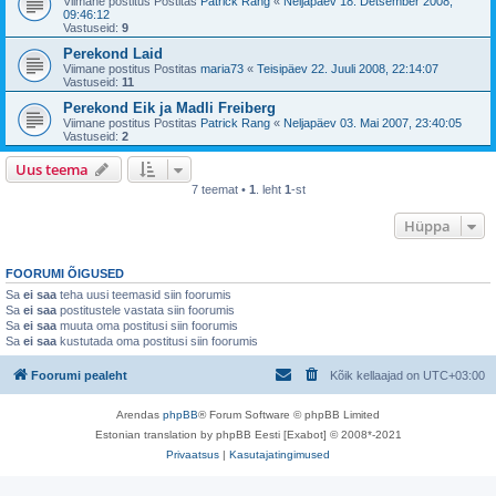
Viimane postitus Postitas
Patrick Rang
«
Neljapäev 18. Detsember 2008,
09:46:12
Vastuseid:
9
Perekond Laid
Viimane postitus Postitas
maria73
«
Teisipäev 22. Juuli 2008, 22:14:07
Vastuseid:
11
Perekond Eik ja Madli Freiberg
Viimane postitus Postitas
Patrick Rang
«
Neljapäev 03. Mai 2007, 23:40:05
Vastuseid:
2
Uus teema
7 teemat •
1
. leht
1
-st
Hüppa
FOORUMI ÕIGUSED
Sa
ei saa
teha uusi teemasid siin foorumis
Sa
ei saa
postitustele vastata siin foorumis
Sa
ei saa
muuta oma postitusi siin foorumis
Sa
ei saa
kustutada oma postitusi siin foorumis
Foorumi pealeht
Kõik kellaajad on
UTC+03:00
Arendas
phpBB
® Forum Software © phpBB Limited
Estonian translation by phpBB Eesti [Exabot] © 2008*-2021
Privaatsus
|
Kasutajatingimused