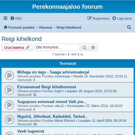
Perekonnaajaloo foorum
KKK
Registreeru
Logi sisse
O
Foorumi pealeht
Hiiumaa
Reigi kihelkond
t
Reigi kihelkond
s
Otsi
Täiendatud otsing
Uus teema
i
7 teemat •
1
. leht
1
-st
Teemasid
Millega on tegu - Saaga arhiivimaterjal
Viimane postitus Postitas
müürisepp
«
Reede 19. November 2010, 23:53:11
Vastuseid:
3
Esivanemad Reigi kihelkonnast
Viimane postitus Postitas
Ingel
«
Laupäev 28. August 2010, 15:53:08
Vastuseid:
11
Sugupuus esinevad nimed Valk jne...
Viimane postitus Postitas
vibu11
«
Esmaspäev 22. Märts 2010, 16:19:03
Vastuseid:
4
Nigulid, Jõhvikud, Kaibaldid, Tartod..
Viimane postitus Postitas
Maret Ehlvest
«
Laupäev 11. Aprill 2009, 09:18:04
Vastuseid:
16
Veidi lugemist