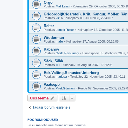
Orgo
Postitas
Mall Laasi
»
Kolmapäev 29. Oktoober 2008, 00:30:1
Grigordoi(Krigarstoi), Kriit, Kangur, Möller, Rä
Postitas
viki
»
Kolmapäev 09. Juuli 2008, 22:40:07
Reiter
Postitas
Lembit Reiter
»
Kolmapäev 12. Oktoober 2005, 11:2
Widderman
Postitas
malle
»
Kolmapäev 27. August 2008, 00:18:08
Kabanov
Postitas
Gerle Reinumägi
»
Esmaspäev 05. Veebruar 2007, 
Säck, Säkk
Postitas
liil
»
Pühapäev 19. August 2007, 17:55:08
Eek.Valting.Schuster.Unterberg
Postitas
marjusa
»
Teisipäev 22. November 2005, 23:40:11
Vaatsepp
Postitas
Piret.Güninen
»
Reede 02. September 2005, 22:29:
Uus teema
Tagasi foorumi esilehele
FOORUMI ÕIGUSED
Sa
ei saa
teha uusi teemasid siin foorumis