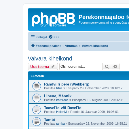
Perekonnaajaloo 
Foorum perekonna ning suguvõsa ajal
Kiirlingid
KKK
Foorumi pealeht
Virumaa
Vaivara kihelkond
Vaivara kihelkond
Otsi
Täiend
Uus teema
TEEMASID
Randviiri pere (Wiekberg)
Postitas
tiitus
»
Teisipäev 29. Detsember 2020, 10:10:12
Libene, Männik,
Postitas
katriroos
»
Pühapäev 16. August 2009, 20:06:08
Taavel'id või Davel'id
Postitas
HelenM
»
Reede 16. Jaanuar 2009, 19:06:01
Tambi
Postitas
tamka
»
Esmaspäev 23. November 2009, 16:58:11