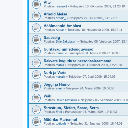
Alte
Postitas
reenakit
»
Pühapäev 18. Oktoober 2009, 21:28:10
Arnold Meise
Postitas
arnold_
»
Neljapäev 22. Juuli 2010, 14:17:07
Vöölmannid Amblast
Postitas
Assar
»
Teisipäev 10. November 2009, 15:24:11
Saueselg
Postitas
Sirje Jakobson
»
Neljapäev 08. Veebruar 2007, 13:4
Uuritavad nimed-suguvõsad
Postitas
manic
»
Esmaspäev 31. Märts 2008, 01:40:03
Rakvere koguduse personaalraamatud
Postitas
manic
»
Neljapäev 08. Oktoober 2009, 17:23:10
Nurk ja Varts
Postitas
kerstik
»
Teisipäev 07. Juuli 2009, 15:04:07
Jõggi ja Hinno
Postitas
stael
»
Teisipäev 24. Märts 2009, 10:56:03
Wälli
Postitas
Relika.Metsallik
»
Neljapäev 05. Veebruar 2009, 11:
Strastrum, Siefert, Saare, Serm
Postitas
Enel
»
Esmaspäev 24. Märts 2008, 19:11:03
Müüriku-Marienhof
Postitas
tuttipole
»
Neljapäev 31. Jaanuar 2008, 18:44:01