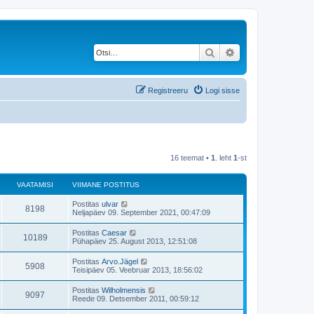
Otsi
Täiendatud otsing
Registreeru
Logi sisse
16 teemat •
1
. leht
1
-st
VAATAMISI
VIIMANE POSTITUS
V
Postitas
ulvar
V
8198
i
Neljapäev 09. September 2021, 00:47:09
i
a
m
V
Postitas
Caesar
V
10189
a
i
Pühapäev 25. August 2013, 12:51:08
a
n
i
e
a
m
V
Postitas
Arvo.Jägel
t
p
V
5908
a
i
Teisipäev 05. Veebruar 2013, 18:56:02
o
a
n
i
s
a
e
a
m
t
V
Postitas
Wilholmensis
t
p
V
9097
a
i
i
m
Reede 09. Detsember 2011, 00:59:12
o
a
n
t
i
s
a
e
a
u