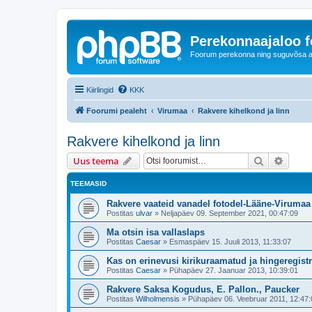
Perekonnaajaloo 
Foorum perekonna ning suguvõsa ajal
Kiirlingid
KKK
Foorumi pealeht
Virumaa
Rakvere kihelkond ja linn
Rakvere kihelkond ja linn
Otsi
Täiend
Uus teema
TEEMASID
Rakvere vaateid vanadel fotodel-Lääne-Virumaa 
Postitas
ulvar
»
Neljapäev 09. September 2021, 00:47:09
Ma otsin isa vallaslaps
Postitas
Caesar
»
Esmaspäev 15. Juuli 2013, 11:33:07
Kas on erinevusi kirikuraamatud ja hingeregist
Postitas
Caesar
»
Pühapäev 27. Jaanuar 2013, 10:39:01
Rakvere Saksa Kogudus, E. Pallon., Paucker
Postitas
Wilholmensis
»
Pühapäev 06. Veebruar 2011, 12:47: