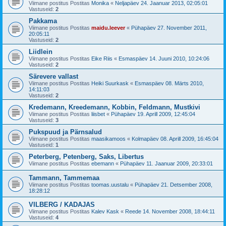
Viimane postitus Postitas
Monika
«
Neljapäev 24. Jaanuar 2013, 02:05:01
Vastuseid:
2
Pakkama
Viimane postitus Postitas
maidu.leever
«
Pühapäev 27. November 2011,
20:05:11
Vastuseid:
2
Liidlein
Viimane postitus Postitas
Eike Riis
«
Esmaspäev 14. Juuni 2010, 10:24:06
Vastuseid:
2
Särevere vallast
Viimane postitus Postitas
Heiki Suurkask
«
Esmaspäev 08. Märts 2010,
14:11:03
Vastuseid:
2
Kredemann, Kreedemann, Kobbin, Feldmann, Mustkivi
Viimane postitus Postitas
liisbet
«
Pühapäev 19. Aprill 2009, 12:45:04
Vastuseid:
3
Pukspuud ja Pärnsalud
Viimane postitus Postitas
maasikamoos
«
Kolmapäev 08. Aprill 2009, 16:45:04
Vastuseid:
1
Peterberg, Petenberg, Saks, Libertus
Viimane postitus Postitas
ebemann
«
Pühapäev 11. Jaanuar 2009, 20:33:01
Tammann, Tammemaa
Viimane postitus Postitas
toomas.uustalu
«
Pühapäev 21. Detsember 2008,
18:28:12
VILBERG / KADAJAS
Viimane postitus Postitas
Kalev Kask
«
Reede 14. November 2008, 18:44:11
Vastuseid:
4