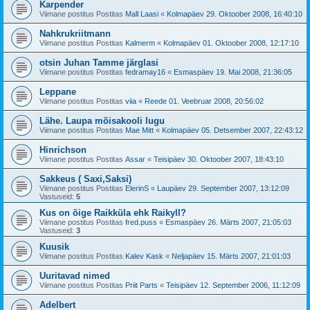
Karpender
Viimane postitus Postitas
Mall Laasi
«
Kolmapäev 29. Oktoober 2008, 16:40:10
Nahkrukriitmann
Viimane postitus Postitas
Kalmerm
«
Kolmapäev 01. Oktoober 2008, 12:17:10
otsin Juhan Tamme järglasi
Viimane postitus Postitas
fedramay16
«
Esmaspäev 19. Mai 2008, 21:36:05
Leppane
Viimane postitus Postitas
viia
«
Reede 01. Veebruar 2008, 20:56:02
Lähe. Laupa mõisakooli lugu
Viimane postitus Postitas
Mae Mitt
«
Kolmapäev 05. Detsember 2007, 22:43:12
Hinrichson
Viimane postitus Postitas
Assar
«
Teisipäev 30. Oktoober 2007, 18:43:10
Sakkeus ( Saxi,Saksi)
Viimane postitus Postitas
ElerinS
«
Laupäev 29. September 2007, 13:12:09
Vastuseid:
5
Kus on õige Raikküla ehk Raikyll?
Viimane postitus Postitas
fred.puss
«
Esmaspäev 26. Märts 2007, 21:05:03
Vastuseid:
3
Kuusik
Viimane postitus Postitas
Kalev Kask
«
Neljapäev 15. Märts 2007, 21:01:03
Uuritavad nimed
Viimane postitus Postitas
Priit Parts
«
Teisipäev 12. September 2006, 11:12:09
Adelbert