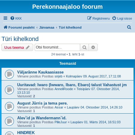
Perekonnaajaloo foorum
KKK
Registreeru
Logi sisse
O
Foorumi pealeht
Järvamaa
Türi kihelkond
t
Türi kihelkond
s
Otsi
Täiendatud otsing
Uus teema
i
24 teemat •
1
. leht
1
-st
Teemasid
Väljaränne Kaukaasiasse
Viimane postitus Postitas
sirjeb
«
Kolmapäev 09. August 2017, 17:11:08
Uuritavad: Iwaro (Iwwaro, Ibaro, Ebaro) talust Vahastust jm
Viimane postitus Postitas
AnneliRoode
«
Teisipäev 07. Oktoober 2014,
13:13:10
Vastuseid:
2
August Jürris ja tema pere.
Viimane postitus Postitas
Assar
«
Laupäev 04. Oktoober 2014, 14:26:10
Vastuseid:
1
Alev`id ja Wandermann`id.
Viimane postitus Postitas
PilleJuur
«
Laupäev 01. Märts 2014, 16:51:03
Vastuseid:
1
HINDREK