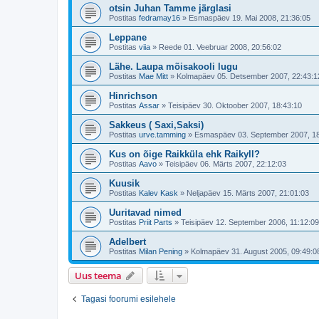
otsin Juhan Tamme järglasi
Postitas
fedramay16
»
Esmaspäev 19. Mai 2008, 21:36:05
Leppane
Postitas
viia
»
Reede 01. Veebruar 2008, 20:56:02
Lähe. Laupa mõisakooli lugu
Postitas
Mae Mitt
»
Kolmapäev 05. Detsember 2007, 22:43:1
Hinrichson
Postitas
Assar
»
Teisipäev 30. Oktoober 2007, 18:43:10
Sakkeus ( Saxi,Saksi)
Postitas
urve.tamming
»
Esmaspäev 03. September 2007, 18
Kus on õige Raikküla ehk Raikyll?
Postitas
Aavo
»
Teisipäev 06. Märts 2007, 22:12:03
Kuusik
Postitas
Kalev Kask
»
Neljapäev 15. Märts 2007, 21:01:03
Uuritavad nimed
Postitas
Priit Parts
»
Teisipäev 12. September 2006, 11:12:09
Adelbert
Postitas
Milan Pening
»
Kolmapäev 31. August 2005, 09:49:0
Uus teema
Tagasi foorumi esilehele