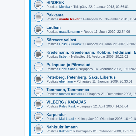
HINDREK
Postitas
Monika
»
Teisipäev 22. Jaanuar 2013, 02:56:01
Pakkama
Postitas
maidu.leever
»
Pühapäev 27. November 2011, 15:4
Liidlein
Postitas
maasikmamm
»
Reede 11. Juuni 2010, 22:54:06
Särevere vallast
Postitas
Heiki Suurkask
»
Laupäev 20. Jaanuar 2007, 23:06
Kredemann, Kreedemann, Kobbin, Feldmann, M
Postitas
liisbet
»
Neljapäev 28. Veebruar 2008, 20:21:02
Pukspuud ja Pärnsalud
Postitas
Henri Saar
»
Neljapäev 14. Veebruar 2008, 19:05:02
Peterberg, Petenberg, Saks, Libertus
Postitas
ebemann
»
Pühapäev 11. Jaanuar 2009, 20:33:01
Tammann, Tammemaa
Postitas
toomas.uustalu
»
Pühapäev 21. Detsember 2008, 18
VILBERG / KADAJAS
Postitas
Kalev Kask
»
Laupäev 12. Aprill 2008, 14:51:04
Karpender
Postitas
Mall Laasi
»
Kolmapäev 29. Oktoober 2008, 16:40:1
Nahkrukriitmann
Postitas
Kalmerm
»
Kolmapäev 01. Oktoober 2008, 12:17:10