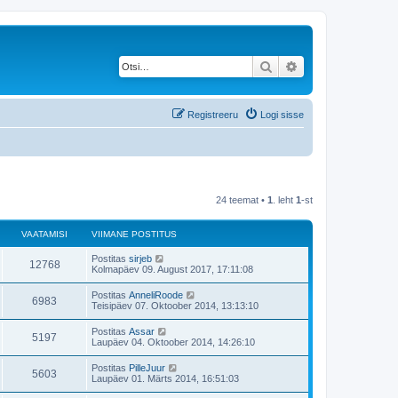
Otsi
Täiendatud otsing
Registreeru
Logi sisse
24 teemat •
1
. leht
1
-st
VAATAMISI
VIIMANE POSTITUS
V
Postitas
sirjeb
V
12768
i
Kolmapäev 09. August 2017, 17:11:08
i
a
m
V
Postitas
AnneliRoode
V
6983
a
i
Teisipäev 07. Oktoober 2014, 13:13:10
a
n
i
e
a
m
V
Postitas
Assar
t
p
V
5197
a
i
Laupäev 04. Oktoober 2014, 14:26:10
o
a
n
i
s
a
e
a
m
t
V
Postitas
PilleJuur
t
p
V
5603
a
i
i
m
Laupäev 01. Märts 2014, 16:51:03
o
a
n
t
i
s
a
e
a
u