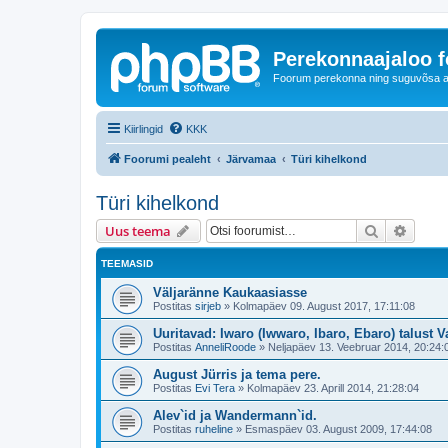
Perekonnaajaloo 
Foorum perekonna ning suguvõsa ajal
Kiirlingid
KKK
Foorumi pealeht
Järvamaa
Türi kihelkond
Türi kihelkond
Otsi
Täiend
Uus teema
TEEMASID
Väljaränne Kaukaasiasse
Postitas
sirjeb
»
Kolmapäev 09. August 2017, 17:11:08
Uuritavad: Iwaro (Iwwaro, Ibaro, Ebaro) talust 
Postitas
AnneliRoode
»
Neljapäev 13. Veebruar 2014, 20:24:
August Jürris ja tema pere.
Postitas
Evi Tera
»
Kolmapäev 23. Aprill 2014, 21:28:04
Alev`id ja Wandermann`id.
Postitas
ruheline
»
Esmaspäev 03. August 2009, 17:44:08