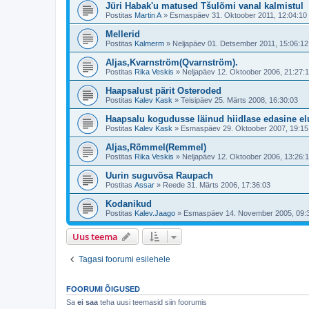
Jüri Habak'u matused Tšulõmi vanal kalmistul
Postitas
Martin A
»
Esmaspäev 31. Oktoober 2011, 12:04:10
Mellerid
Postitas
Kalmerm
»
Neljapäev 01. Detsember 2011, 15:06:12
Aljas,Kvarnström(Qvarnström).
Postitas
Rika Veskis
»
Neljapäev 12. Oktoober 2006, 21:27:
Haapsalust pärit Osteroded
Postitas
Kalev Kask
»
Teisipäev 25. Märts 2008, 16:30:03
Haapsalu kogudusse läinud hiidlase edasine el
Postitas
Kalev Kask
»
Esmaspäev 29. Oktoober 2007, 19:15
Aljas,Rõmmel(Remmel)
Postitas
Rika Veskis
»
Neljapäev 12. Oktoober 2006, 13:26:
Uurin suguvõsa Raupach
Postitas
Assar
»
Reede 31. Märts 2006, 17:36:03
Kodanikud
Postitas
Kalev.Jaago
»
Esmaspäev 14. November 2005, 09:3
Uus teema
Tagasi foorumi esilehele
FOORUMI ÕIGUSED
Sa
ei saa
teha uusi teemasid siin foorumis