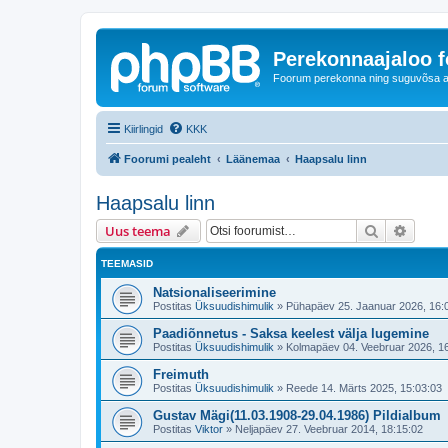
Perekonnaajaloo 
Foorum perekonna ning suguvõsa ajal
Kiirlingid
KKK
Foorumi pealeht
Läänemaa
Haapsalu linn
Haapsalu linn
Otsi
Täiend
Uus teema
TEEMASID
Natsionaliseerimine
Postitas
Üksuudishimulik
»
Pühapäev 25. Jaanuar 2026, 16:
Paadiõnnetus - Saksa keelest välja lugemine
Postitas
Üksuudishimulik
»
Kolmapäev 04. Veebruar 2026, 1
Freimuth
Postitas
Üksuudishimulik
»
Reede 14. Märts 2025, 15:03:03
Gustav Mägi(11.03.1908-29.04.1986) Pildialbum
Postitas
Viktor
»
Neljapäev 27. Veebruar 2014, 18:15:02