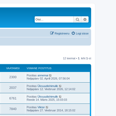
Otsi
Täiendatud otsing
Registreeru
Logi sisse
12 teemat •
1
. leht
1
-st
VAATAMISI
VIIMANE POSTITUS
V
Postitas
annemai
V
2300
i
Neljapäev 02. Aprill 2026, 07:56:04
i
a
m
V
Postitas
Üksuudishimulik
V
2037
a
i
Neljapäev 12. Veebruar 2026, 12:14:02
a
n
i
e
a
m
V
Postitas
Üksuudishimulik
t
p
V
6761
a
i
Reede 14. Märts 2025, 15:03:03
o
a
n
i
s
a
e
a
m
t
V
Postitas
Viktor
t
p
V
7840
a
i
i
m
Neljapäev 27. Veebruar 2014, 18:15:02
o
a
n
t
i
s
a
e
a
u