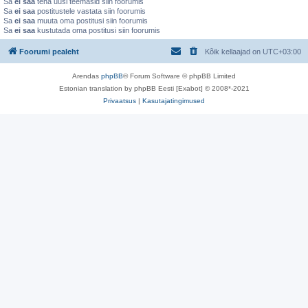
Sa
ei saa
teha uusi teemasid siin foorumis
Sa
ei saa
postitustele vastata siin foorumis
Sa
ei saa
muuta oma postitusi siin foorumis
Sa
ei saa
kustutada oma postitusi siin foorumis
Foorumi pealeht
Kõik kellaajad on
UTC+03:00
Arendas
phpBB
® Forum Software © phpBB Limited
Estonian translation by phpBB Eesti [Exabot] © 2008*-2021
Privaatsus
|
Kasutajatingimused