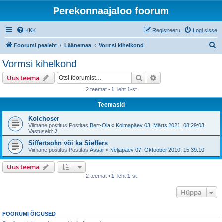
Perekonnaajaloo foorum
KKK
Registreeru
Logi sisse
O
Foorumi pealeht
Läänemaa
Vormsi kihelkond
t
Vormsi kihelkond
s
Otsi
Täiendatud otsing
Uus teema
i
2 teemat •
1
. leht
1
-st
Teemasid
Kolchoser
Viimane postitus Postitas
Bert-Ola
«
Kolmapäev 03. Märts 2021, 08:29:03
Vastuseid:
2
Siffertsohn või ka Sieffers
Viimane postitus Postitas
Assar
«
Neljapäev 07. Oktoober 2010, 15:39:10
Uus teema
2 teemat •
1
. leht
1
-st
Hüppa
FOORUMI ÕIGUSED