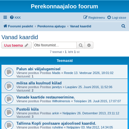
Perekonnaajaloo foorum
KKK
Registreeru
Logi sisse
O
Foorumi pealeht
Perekonna ajalugu
Vanad kaardid
t
Vanad kaardid
s
Otsi
Täiendatud otsing
Uus teema
i
7 teemat •
1
. leht
1
-st
Teemasid
Palun abi väljalugemisel
Viimane postitus Postitas
Madis
«
Reede 13. Veebruar 2026, 18:01:02
Vastuseid:
1
mõisa alla kuulnud külad
Viimane postitus Postitas
janelys
«
Laupäev 25. Juuni 2016, 11:52:06
Vastuseid:
2
Vanade kaartide restaureerimine.
Viimane postitus Postitas
Wilholmensis
«
Teisipäev 28. Juuli 2015, 17:07:07
Pustoši küla
Viimane postitus Postitas
arkin
«
Neljapäev 26. Detsember 2013, 23:11:12
Vastuseid:
3
Tallinna Kopli poolsaare ajaloolised kaardid.
Viimane postitus Postitas
ruheline
«
Neljapäev 03. Mai 2012, 14:34:05