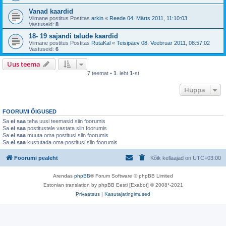
Vanad kaardid
Viimane postitus Postitas
arkin
«
Reede 04. Märts 2011, 11:10:03
Vastuseid:
8
18- 19 sajandi talude kaardid
Viimane postitus Postitas
RutaKal
«
Teisipäev 08. Veebruar 2011, 08:57:02
Vastuseid:
6
Uus teema
7 teemat •
1
. leht
1
-st
Hüppa
FOORUMI ÕIGUSED
Sa
ei saa
teha uusi teemasid siin foorumis
Sa
ei saa
postitustele vastata siin foorumis
Sa
ei saa
muuta oma postitusi siin foorumis
Sa
ei saa
kustutada oma postitusi siin foorumis
Foorumi pealeht
Kõik kellaajad on
UTC+03:00
Arendas
phpBB
® Forum Software © phpBB Limited
Estonian translation by phpBB Eesti [Exabot] © 2008*-2021
Privaatsus
|
Kasutajatingimused