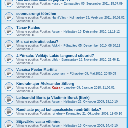
Viimane postitus Postitas
kussu
«
Esmaspäev 05. September 2011, 15:37:09
Vastuseid:
1
soomusrongi töörühm
Viimane postitus Postitas
Harri.Värs
«
Kolmapäev 23. Veebruar 2011, 20:02:02
Vastuseid:
1
Tänav Paides
Viimane postitus Postitas
Assar
«
Neljapäev 16. Detsember 2010, 11:19:12
Vastuseid:
11
Mis sai nekrutist edasi?
Viimane postitus Postitas
Aikkki
«
Pühapäev 05. Detsember 2010, 08:30:12
Vastuseid:
2
J.Piirsalu: Velikije Lukis langenud sõdurid?
Viimane postitus Postitas
ullek
«
Esmaspäev 15. November 2010, 21:46:11
Vastuseid:
3
Vanaisa Peeter Marttila
Viimane postitus Postitas
Loopmann
«
Pühapäev 09. Mai 2010, 20:50:05
Vastuseid:
2
Kindralmajor Aleksander Silberg
Viimane postitus Postitas
Katsa
«
Laupäev 09. Jaanuar 2010, 21:06:01
Vastuseid:
4
Leitnandid Boris ja Vladimir Borck (Bork)
Viimane postitus Postitas
Assar
«
Neljapäev 22. Oktoober 2009, 19:10:10
Randlaste pojad kohapealseteks randrüütliteks?
Viimane postitus Postitas
ruheline
«
Kolmapäev 21. Oktoober 2009, 19:00:10
Sõjaväkke vastu võtmine
Viimane postitus Postitas
Assar
«
Neljapäev 15. Oktoober 2009, 14:43:10