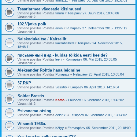
Viimane postitus Postitas
anni1111
«
Teisipäev 30. Jaanuar 2018, 19:32:01
Tsaariarmee väeosade küsimused
Viimane postitus Postitas
tmuru
«
Teisipäev 27. Juuni 2017, 10:43:06
Vastuseid:
2
102.Vjatka polk
Viimane postitus Postitas
arkin
«
Pühapäev 27. Detsember 2015, 13:27:12
Vastuseid:
1
Naiskodukaitse / Kaitseliit
Viimane postitus Postitas
kaerahelbed
«
Teisipäev 24. November 2015,
18:48:11
письменный вид - kuidas tõlkida eesti keelde?
Viimane postitus Postitas
leeni
«
Kolmapäev 06. Mai 2015, 23:55:05
Vastuseid:
2
Aleksander Rohtla haua leidmine
Viimane postitus Postitas
Punapats
«
Neljapäev 23. Aprill 2015, 13:03:04
37.RKP
Viimane postitus Postitas
Sass66
«
Laupäev 06. Aprill 2013, 14:16:04
Soldat Brestis
Viimane postitus Postitas
Katsa
«
Laupäev 16. Veebruar 2013, 19:43:02
Vastuseid:
2
Esivanema otsing.
Viimane postitus Postitas
eelar38
«
Teisipäev 07. Veebruar 2012, 13:14:02
Vilsandi 1966a.
Viimane postitus Postitas
h2llyy
«
Esmaspäev 05. September 2011, 20:18:09
Kes koostas selle sugupuu???