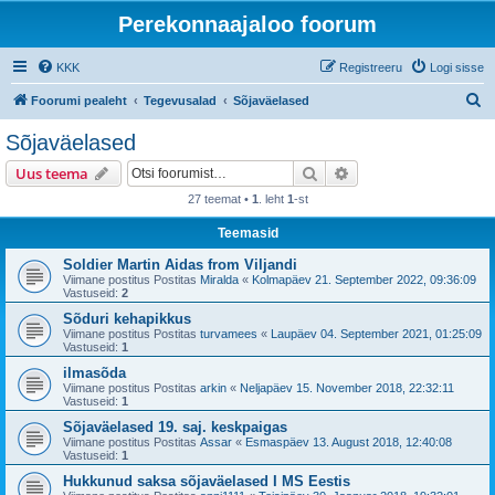
Perekonnaajaloo foorum
KKK
Registreeru
Logi sisse
O
Foorumi pealeht
Tegevusalad
Sõjaväelased
t
Sõjaväelased
s
Otsi
Täiendatud otsing
Uus teema
i
27 teemat •
1
. leht
1
-st
Teemasid
Soldier Martin Aidas from Viljandi
Viimane postitus Postitas
Miralda
«
Kolmapäev 21. September 2022, 09:36:09
Vastuseid:
2
Sõduri kehapikkus
Viimane postitus Postitas
turvamees
«
Laupäev 04. September 2021, 01:25:09
Vastuseid:
1
ilmasõda
Viimane postitus Postitas
arkin
«
Neljapäev 15. November 2018, 22:32:11
Vastuseid:
1
Sõjaväelased 19. saj. keskpaigas
Viimane postitus Postitas
Assar
«
Esmaspäev 13. August 2018, 12:40:08
Vastuseid:
1
Hukkunud saksa sõjaväelased I MS Eestis