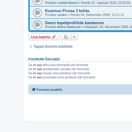
Postitas
Lembit Idvand
»
Reede 22. Jaanuar 2010, 01:52:01
Kusimus Picasa 3 kohta.
Postitas
unokiri
»
Reede 04. Detsember 2009, 13:21:12
Genis topeltprofiilide kaotamine
Postitas
liivika.mäekuusk
»
Neljapäev 26. November 2009, 0
Uus teema
Tagasi foorumi esilehele
FOORUMI ÕIGUSED
Sa
ei saa
teha uusi teemasid siin foorumis
Sa
ei saa
postitustele vastata siin foorumis
Sa
ei saa
muuta oma postitusi siin foorumis
Sa
ei saa
kustutada oma postitusi siin foorumis
Foorumi pealeht