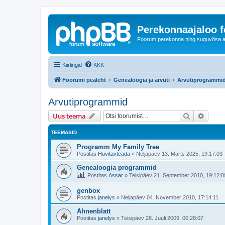
Perekonnaajaloo 
Foorum perekonna ning suguvõsa ajal
Kiirlingid
KKK
Foorumi pealeht
Genealoogia ja arvuti
Arvutiprogrammi
Arvutiprogrammid
Otsi
Täiend
Uus teema
TEEMASID
Programm My Family Tree
Postitas
Huvitavteada
»
Neljapäev 13. Märts 2025, 19:17:03
Genealoogia programmid
Postitas
Assar
»
Teisipäev 21. September 2010, 19:12:0
genbox
Postitas
janelys
»
Neljapäev 04. November 2010, 17:14:11
Ahnenblatt
Postitas
janelys
»
Teisipäev 28. Juuli 2009, 00:28:07