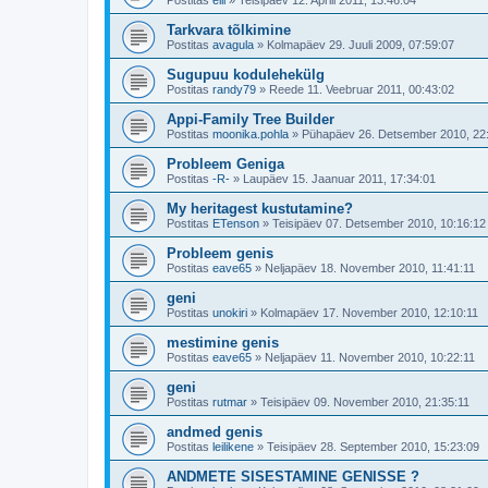
Postitas
eili
»
Teisipäev 12. Aprill 2011, 13:46:04
Tarkvara tõlkimine
Postitas
avagula
»
Kolmapäev 29. Juuli 2009, 07:59:07
Sugupuu kodulehekülg
Postitas
randy79
»
Reede 11. Veebruar 2011, 00:43:02
Appi-Family Tree Builder
Postitas
moonika.pohla
»
Pühapäev 26. Detsember 2010, 22
Probleem Geniga
Postitas
-R-
»
Laupäev 15. Jaanuar 2011, 17:34:01
My heritagest kustutamine?
Postitas
ETenson
»
Teisipäev 07. Detsember 2010, 10:16:12
Probleem genis
Postitas
eave65
»
Neljapäev 18. November 2010, 11:41:11
geni
Postitas
unokiri
»
Kolmapäev 17. November 2010, 12:10:11
mestimine genis
Postitas
eave65
»
Neljapäev 11. November 2010, 10:22:11
geni
Postitas
rutmar
»
Teisipäev 09. November 2010, 21:35:11
andmed genis
Postitas
leilikene
»
Teisipäev 28. September 2010, 15:23:09
ANDMETE SISESTAMINE GENISSE ?