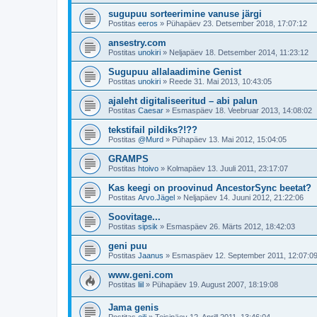
sugupuu sorteerimine vanuse järgi
Postitas
eeros
»
Pühapäev 23. Detsember 2018, 17:07:12
ansestry.com
Postitas
unokiri
»
Neljapäev 18. Detsember 2014, 11:23:12
Sugupuu allalaadimine Genist
Postitas
unokiri
»
Reede 31. Mai 2013, 10:43:05
ajaleht digitaliseeritud – abi palun
Postitas
Caesar
»
Esmaspäev 18. Veebruar 2013, 14:08:02
tekstifail pildiks?!??
Postitas
@Murd
»
Pühapäev 13. Mai 2012, 15:04:05
GRAMPS
Postitas
htoivo
»
Kolmapäev 13. Juuli 2011, 23:17:07
Kas keegi on proovinud AncestorSync beetat?
Postitas
Arvo.Jägel
»
Neljapäev 14. Juuni 2012, 21:22:06
Soovitage...
Postitas
sipsik
»
Esmaspäev 26. Märts 2012, 18:42:03
geni puu
Postitas
Jaanus
»
Esmaspäev 12. September 2011, 12:07:0
www.geni.com
Postitas
liil
»
Pühapäev 19. August 2007, 18:19:08
Jama genis