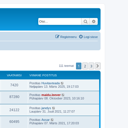
Otsi
Täiendatud otsing
Registreeru
Logi sisse
1
2
3
Järgmine
111 teemat
VAATAMISI
VIIMANE POSTITUS
V
Postitas
Huvitavteada
V
7420
i
Neljapäev 13. Märts 2025, 19:17:03
i
a
m
V
Postitas
maidu.leever
V
87280
a
i
Pühapäev 08. Oktoober 2023, 10:16:10
a
n
i
e
a
m
t
p
V
Postitas
janelys
a
V
24122
o
a
i
Laupäev 31. Juuli 2021, 11:27:07
n
s
a
i
e
a
t
m
t
p
V
Postitas
Assar
i
V
60495
a
m
o
i
Pühapäev 07. Märts 2021, 17:20:03
t
a
n
s
a
i
u