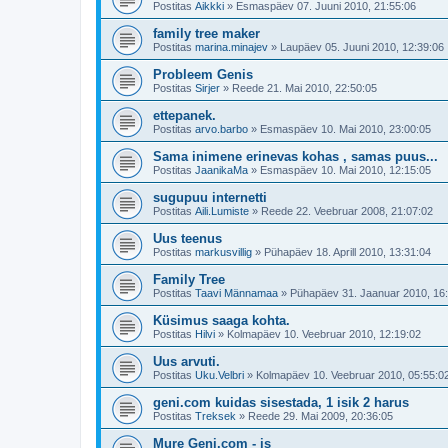
Postitas
Aikkki
»
Esmaspäev 07. Juuni 2010, 21:55:06
family tree maker
Postitas
marina.minajev
»
Laupäev 05. Juuni 2010, 12:39:06
Probleem Genis
Postitas
Sirjer
»
Reede 21. Mai 2010, 22:50:05
ettepanek.
Postitas
arvo.barbo
»
Esmaspäev 10. Mai 2010, 23:00:05
Sama inimene erinevas kohas , samas puus...
Postitas
JaanikaMa
»
Esmaspäev 10. Mai 2010, 12:15:05
sugupuu internetti
Postitas
Aili.Lumiste
»
Reede 22. Veebruar 2008, 21:07:02
Uus teenus
Postitas
markusvillig
»
Pühapäev 18. Aprill 2010, 13:31:04
Family Tree
Postitas
Taavi Männamaa
»
Pühapäev 31. Jaanuar 2010, 16
Küsimus saaga kohta.
Postitas
Hilvi
»
Kolmapäev 10. Veebruar 2010, 12:19:02
Uus arvuti.
Postitas
Uku.Velbri
»
Kolmapäev 10. Veebruar 2010, 05:55:0
geni.com kuidas sisestada, 1 isik 2 harus
Postitas
Treksek
»
Reede 29. Mai 2009, 20:36:05
Mure Geni.com - is