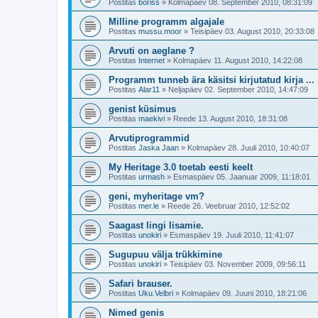
Postitas
boriss
»
Kolmapäev 08. September 2010, 08:31:09
Milline programm algajale
Postitas
mussu.moor
»
Teisipäev 03. August 2010, 20:33:08
Arvuti on aeglane ?
Postitas
Internet
»
Kolmapäev 11. August 2010, 14:22:08
Programm tunneb ära käsitsi kirjutatud kirja ...
Postitas
Alar11
»
Neljapäev 02. September 2010, 14:47:09
genist küsimus
Postitas
maekivi
»
Reede 13. August 2010, 18:31:08
Arvutiprogrammid
Postitas
Jaska Jaan
»
Kolmapäev 28. Juuli 2010, 10:40:07
My Heritage 3.0 toetab eesti keelt
Postitas
urmash
»
Esmaspäev 05. Jaanuar 2009, 11:18:01
geni, myheritage vm?
Postitas
mer.le
»
Reede 26. Veebruar 2010, 12:52:02
Saagast lingi lisamie.
Postitas
unokiri
»
Esmaspäev 19. Juuli 2010, 11:41:07
Sugupuu välja trükkimine
Postitas
unokiri
»
Teisipäev 03. November 2009, 09:56:11
Safari brauser.
Postitas
Uku.Velbri
»
Kolmapäev 09. Juuni 2010, 18:21:06
Nimed genis