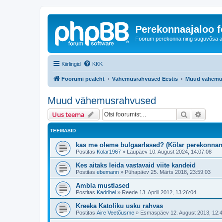
Perekonnaajaloo 
Foorum perekonna ning suguvõsa ajal
Kiirlingid
KKK
Foorumi pealeht
Vähemusrahvused Eestis
Muud vähemu
Muud vähemusrahvused
Otsi
Täiend
Uus teema
TEEMASID
kas me oleme bulgaarlased? (Kõlar perekonnan
Postitas
Kolar1967
»
Laupäev 10. August 2024, 14:07:08
Kes aitaks leida vastavaid viite kandeid
Postitas
ebemann
»
Pühapäev 25. Märts 2018, 23:59:03
Ambla mustlased
Postitas
Kadrihel
»
Reede 13. Aprill 2012, 13:26:04
Kreeka Katoliku usku rahvas
Postitas
Aire Veetõusme
»
Esmaspäev 12. August 2013, 12: