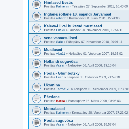
Hiinlased Eestis
Postitas
Kalmerm
»
Teisipäev 27. September 2011, 16:43:09
Inglane/šotlane 18. sajandi Järvamaal
Postitas
robertr
»
Kolmapäev 08. Juuni 2011, 15:24:06
Kaleva-Liival hukatud mustlased
Postitas
Ensku
»
Laupäev 20. November 2010, 12:54:11
vene vanausulised
Postitas
Saile
»
Pühapäev 07. November 2010, 20:01:11
Mustlased
Postitas
vibu11
»
Neljapäev 01. Veebruar 2007, 19:36:02
Hollandi suguvõsa
Postitas
Assar
»
Neljapäev 06. Aprill 2006, 19:15:04
Poola - Glumbotzky
Postitas
Eilish
»
Laupäev 03. Oktoober 2009, 21:59:10
Ukranina
Postitas
Tarmo176
»
Teisipäev 15. September 2009, 11:30:0
Pärslane
Postitas
Katsa
»
Esmaspäev 16. Märts 2009, 08:05:03
Mooralased
Postitas
Kalmerm
»
Kolmapäev 28. Veebruar 2007, 17:21:02
Poola suguvõsa
Postitas
Assar
»
Neljapäev 06. Aprill 2006, 18:57:04