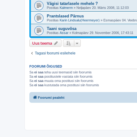
Vägisi tatarlasele mehele ?
Postitas
Kalmerm
»
Neljapäev 20. Märts 2008, 11:12:03
Prantslased Pärnus
Postitas
Karin Lindsalu(Heermeyer)
»
Esmaspäev 04. Veebru
Taani suguvõsa
Postitas
Assar
»
Kolmapäev 29. November 2006, 17:43:11
Uus teema
Tagasi foorumi esilehele
FOORUMI ÕIGUSED
Sa
ei saa
teha uusi teemasid siin foorumis
Sa
ei saa
postitustele vastata siin foorumis
Sa
ei saa
muuta oma postitusi siin foorumis
Sa
ei saa
kustutada oma postitusi siin foorumis
Foorumi pealeht