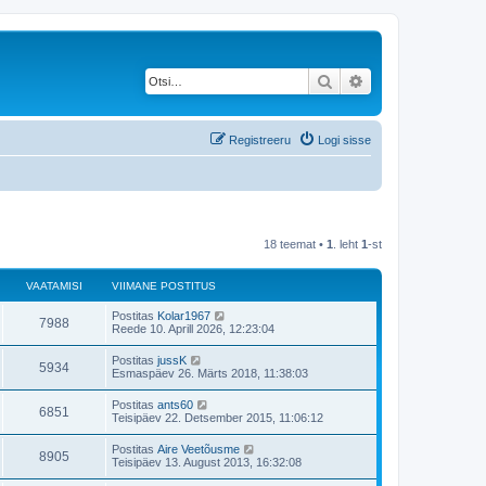
Otsi
Täiendatud otsing
Registreeru
Logi sisse
18 teemat •
1
. leht
1
-st
VAATAMISI
VIIMANE POSTITUS
V
Postitas
Kolar1967
V
7988
i
Reede 10. Aprill 2026, 12:23:04
i
a
m
V
Postitas
jussK
V
5934
a
i
Esmaspäev 26. Märts 2018, 11:38:03
a
n
i
e
a
m
V
Postitas
ants60
t
p
V
6851
a
i
Teisipäev 22. Detsember 2015, 11:06:12
o
a
n
i
s
a
e
a
m
t
V
Postitas
Aire Veetõusme
t
p
V
8905
a
i
i
m
Teisipäev 13. August 2013, 16:32:08
o
a
n
t
i
s
a
e
a
u