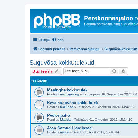
Perekonnaajaloo 
Foorum perekonna ning suguvõsa ajal
Kiirlingid
KKK
Foorumi pealeht
Perekonna ajalugu
Suguvõsa kokkutul
Suguvõsa kokkutulekud
Otsi
Täiend
Uus teema
TEEMASID
Masingite kokkutulek
Postitas
matti.masing
»
Esmaspäev 16. September 2024, 00:
Kesa suguvõsa kokkutulek
Postitas
Kai.Kesa
»
Teisipäev 27. Veebruar 2024, 14:47:02
Peeter pallo
Postitas
Matilda
»
Teisipäev 01. Oktoober 2019, 15:14:10
Jaan Samueli järglased
Postitas
mlauri
»
Reede 03. Aprill 2015, 15:48:04