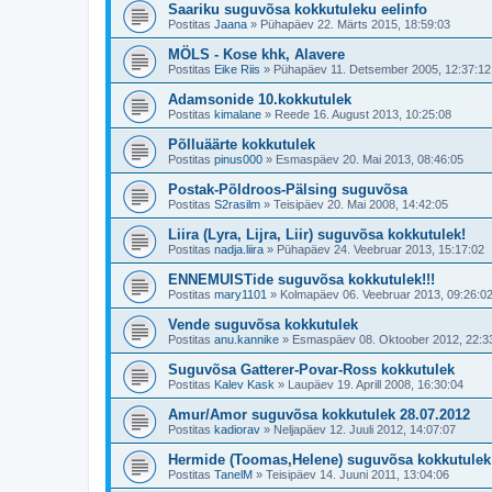
Saariku suguvõsa kokkutuleku eelinfo
Postitas
Jaana
»
Pühapäev 22. Märts 2015, 18:59:03
MÖLS - Kose khk, Alavere
Postitas
Eike Riis
»
Pühapäev 11. Detsember 2005, 12:37:12
Adamsonide 10.kokkutulek
Postitas
kimalane
»
Reede 16. August 2013, 10:25:08
Põlluäärte kokkutulek
Postitas
pinus000
»
Esmaspäev 20. Mai 2013, 08:46:05
Postak-Põldroos-Pälsing suguvõsa
Postitas
S2rasilm
»
Teisipäev 20. Mai 2008, 14:42:05
Liira (Lyra, Lijra, Liir) suguvõsa kokkutulek!
Postitas
nadja.liira
»
Pühapäev 24. Veebruar 2013, 15:17:02
ENNEMUISTide suguvõsa kokkutulek!!!
Postitas
mary1101
»
Kolmapäev 06. Veebruar 2013, 09:26:0
Vende suguvõsa kokkutulek
Postitas
anu.kannike
»
Esmaspäev 08. Oktoober 2012, 22:3
Suguvõsa Gatterer-Povar-Ross kokkutulek
Postitas
Kalev Kask
»
Laupäev 19. Aprill 2008, 16:30:04
Amur/Amor suguvõsa kokkutulek 28.07.2012
Postitas
kadiorav
»
Neljapäev 12. Juuli 2012, 14:07:07
Hermide (Toomas,Helene) suguvõsa kokkutulek 
Postitas
TanelM
»
Teisipäev 14. Juuni 2011, 13:04:06