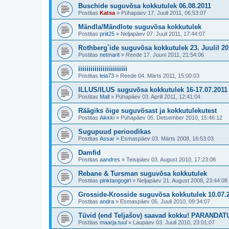
Buschide suguvõsa kokkutulek 06.08.2011
Postitas
Katsa
»
Pühapäev 17. Juuli 2011, 06:53:07
Mändla/Mändlote suguvõsa kokkutulek
Postitas
priit25
»
Neljapäev 07. Juuli 2011, 17:44:07
Rothberg´ide suguvõsa kokkutulek 23. Juulil 20
Postitas
netmarit
»
Reede 17. Juuni 2011, 21:54:06
iiiiiiiiiiiiiiiiiiiiiiii
Postitas
leia73
»
Reede 04. Märts 2011, 15:00:03
ILLUS/ILUS suguvõsa kokkutulek 16-17.07.2011
Postitas
Mall
»
Pühapäev 03. Aprill 2011, 12:41:04
Räägiks õige suguvõsast ja kokkutulekutest
Postitas
Aikkki
»
Pühapäev 05. Detsember 2010, 15:46:12
Sugupuud perioodikas
Postitas
Assar
»
Esmaspäev 03. Märts 2008, 16:53:03
Damfid
Postitas
aandres
»
Teisipäev 03. August 2010, 17:23:08
Rebane & Tursman suguvõsa kokkutulek
Postitas
pinktangogirl
»
Neljapäev 21. August 2008, 23:44:08
Grosside-Krosside suguvõsa kokkutulek 10.07.
Postitas
andra
»
Esmaspäev 05. Juuli 2010, 09:34:07
Tüvid (end Teljašov) saavad kokku! PARANDAT
Postitas
maarja.tuul
»
Laupäev 03. Juuli 2010, 23:01:07