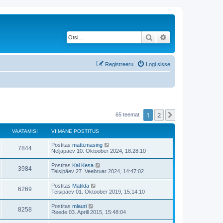
Otsi
Täiendatud otsing
Registreeru
Logi sisse
1
2
Järgmine
65 teemat
VAATAMISI
VIIMANE POSTITUS
V
Postitas
matti.masing
V
7844
i
Neljapäev 10. Oktoober 2024, 18:28:10
i
a
m
V
Postitas
Kai.Kesa
V
3984
a
i
Teisipäev 27. Veebruar 2024, 14:47:02
a
n
i
e
a
m
V
Postitas
Matilda
t
p
V
6269
a
i
Teisipäev 01. Oktoober 2019, 15:14:10
o
a
n
i
s
a
e
a
m
t
V
Postitas
mlauri
t
p
V
8258
a
i
i
m
Reede 03. Aprill 2015, 15:48:04
o
a
n
t
i
s
a
e
a
u