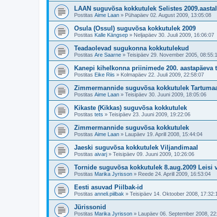
LAAN suguvõsa kokkutulek Selistes 2009.aastal
Postitas
Aime Laan
»
Pühapäev 02. August 2009, 13:05:08
Osula (Ossul) suguvõsa kokkutulek 2009
Postitas
Kalle Kängsep
»
Neljapäev 30. Juuli 2009, 16:06:07
Teadaolevad sugukonna kokkutulekud
Postitas
Are Saarne
»
Teisipäev 29. November 2005, 08:55:
Kanepi kihelkonna priinimede 200. aastapäeva 
Postitas
Eike Riis
»
Kolmapäev 22. Juuli 2009, 22:58:07
Zimmermannide suguvõsa kokkutulek Tartumaa
Postitas
Aime Laan
»
Teisipäev 30. Juuni 2009, 18:05:06
Kikaste (Kikkas) suguvõsa kokkutulek
Postitas
tets
»
Teisipäev 23. Juuni 2009, 19:22:06
Zimmermannide suguvõsa kokkutulek
Postitas
Aime Laan
»
Laupäev 19. Aprill 2008, 15:44:04
Jaeski suguvõsa kokkutulek Viljandimaal
Postitas
aivarj
»
Teisipäev 09. Juuni 2009, 10:26:06
Tornide suguvõsa kokkutulek 8.aug.2009 Leisi v
Postitas
Marika Jyrisson
»
Reede 24. Aprill 2009, 16:53:04
Eesti asuvad Piilbak-id
Postitas
anneli.piilbak
»
Teisipäev 14. Oktoober 2008, 17:32:
Jürissonid
Postitas
Marika Jyrisson
»
Laupäev 06. September 2008, 22