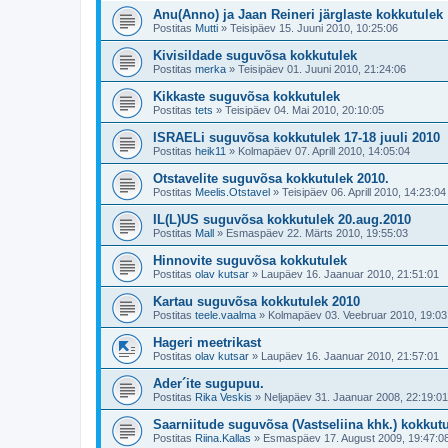
Anu(Anno) ja Jaan Reineri järglaste kokkutulek
Postitas
Mutti
»
Teisipäev 15. Juuni 2010, 10:25:06
Kivisildade suguvõsa kokkutulek
Postitas
merka
»
Teisipäev 01. Juuni 2010, 21:24:06
Kikkaste suguvõsa kokkutulek
Postitas
tets
»
Teisipäev 04. Mai 2010, 20:10:05
ISRAELi suguvõsa kokkutulek 17-18 juuli 2010
Postitas
heik11
»
Kolmapäev 07. Aprill 2010, 14:05:04
Otstavelite suguvõsa kokkutulek 2010.
Postitas
Meelis.Otstavel
»
Teisipäev 06. Aprill 2010, 14:23:04
IL(L)US suguvõsa kokkutulek 20.aug.2010
Postitas
Mall
»
Esmaspäev 22. Märts 2010, 19:55:03
Hinnovite suguvõsa kokkutulek
Postitas
olav kutsar
»
Laupäev 16. Jaanuar 2010, 21:51:01
Kartau suguvõsa kokkutulek 2010
Postitas
teele.vaalma
»
Kolmapäev 03. Veebruar 2010, 19:03
Hageri meetrikast
Postitas
olav kutsar
»
Laupäev 16. Jaanuar 2010, 21:57:01
Ader´ite sugupuu.
Postitas
Rika Veskis
»
Neljapäev 31. Jaanuar 2008, 22:19:01
Saarniitude suguvõsa (Vastseliina khk.) kokkut
Postitas
Riina.Kallas
»
Esmaspäev 17. August 2009, 19:47:0