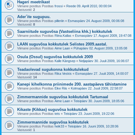
Hageri meetrikast
Viimane postitus Postitas
frossi
«
Reede 09. Aprill 2010, 00:00:04
Vastuseid:
2
Ader´ite sugupuu.
Viimane postitus Postitas
pilleriin
«
Esmaspäev 24. August 2009, 00:06:08
Vastuseid:
8
Saarniitude suguvõsa (Vastseliina khk.) kokkutulek
Viimane postitus Postitas
Riina.Kallas
«
Esmaspäev 17. August 2009, 19:47:08
LAAN suguvõsa kokkutulek Selistes 2009.aastal.
Viimane postitus Postitas
Aime Laan
«
Pühapäev 02. August 2009, 13:05:08
Osula (Ossul) suguvõsa kokkutulek 2009
Viimane postitus Postitas
Kalle Kängsep
«
Neljapäev 30. Juuli 2009, 16:06:07
Teadaolevad sugukonna kokkutulekud
Viimane postitus Postitas
Rika Veskis
«
Esmaspäev 27. Juuli 2009, 14:00:07
Vastuseid:
14
Kanepi kihelkonna priinimede 200. aastapäeva tähistamine
Viimane postitus Postitas
Eike Riis
«
Kolmapäev 22. Juuli 2009, 22:58:07
Zimmermannide suguvõsa kokkutulek Tartumaal
Viimane postitus Postitas
Aime Laan
«
Teisipäev 30. Juuni 2009, 18:05:06
Kikaste (Kikkas) suguvõsa kokkutulek
Viimane postitus Postitas
tets
«
Teisipäev 23. Juuni 2009, 19:22:06
Zimmermannide suguvõsa kokkutulek
Viimane postitus Postitas
heik33
«
Teisipäev 16. Juuni 2009, 10:28:06
Vastuseid:
1