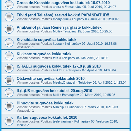
Grosside-Krosside suguvõsa kokkutulek 10.07.2010
Viimane postitus Postitas
andra
«
Esmaspäev 05. Juuli 2010, 09:34:07
Tüvid (end Teljašov) saavad kokku! PARANDATUD!!
Viimane postitus Postitas
maarja.tuul
«
Laupäev 03. Juuli 2010, 23:01:07
Anu(Anno) ja Jaan Reineri järglaste kokkutulek
Viimane postitus Postitas
Mutti
«
Teisipäev 15. Juuni 2010, 10:25:06
Kivisildade suguvõsa kokkutulek
Viimane postitus Postitas
kussu
«
Kolmapäev 02. Juuni 2010, 16:58:06
Vastuseid:
1
Kikkaste suguvõsa kokkutulek
Viimane postitus Postitas
tets
«
Teisipäev 04. Mai 2010, 20:10:05
ISRAELi suguvõsa kokkutulek 17-18 juuli 2010
Viimane postitus Postitas
heik11
«
Kolmapäev 07. Aprill 2010, 14:05:04
Otstavelite suguvõsa kokkutulek 2010.
Viimane postitus Postitas
Meelis.Otstavel
«
Teisipäev 06. Aprill 2010, 14:23:04
IL(L)US suguvõsa kokkutulek 20.aug.2010
Viimane postitus Postitas
Mall
«
Esmaspäev 22. Märts 2010, 19:55:03
Hinnovite suguvõsa kokkutulek
Viimane postitus Postitas
Mihkelp
«
Pühapäev 07. Märts 2010, 16:15:03
Vastuseid:
1
Kartau suguvõsa kokkutulek 2010
Viimane postitus Postitas
teele.vaalma
«
Kolmapäev 03. Veebruar 2010,
19:03:02