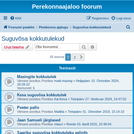
Perekonnaajaloo foorum
KKK
Registreeru
Logi sisse
O
Foorumi pealeht
Perekonna ajalugu
Suguvõsa kokkutulekud
t
Suguvõsa kokkutulekud
s
Otsi
Täiendatud otsing
Uus teema
i
1
2
Järgmine
65 teemat
Teemasid
Masingite kokkutulek
Viimane postitus Postitas
matti.masing
«
Neljapäev 10. Oktoober 2024,
18:28:10
Vastuseid:
1
Kesa suguvõsa kokkutulek
Viimane postitus Postitas
Kai.Kesa
«
Teisipäev 27. Veebruar 2024, 14:47:02
Peeter pallo
Viimane postitus Postitas
Matilda
«
Teisipäev 01. Oktoober 2019, 15:14:10
Jaan Samueli järglased
Viimane postitus Postitas
mlauri
«
Reede 03. Aprill 2015, 15:48:04
Saariku suguvõsa kokkutuleku eelinfo