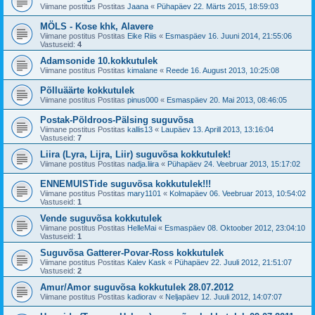
Viimane postitus Postitas
Jaana
«
Pühapäev 22. Märts 2015, 18:59:03
MÖLS - Kose khk, Alavere
Viimane postitus Postitas
Eike Riis
«
Esmaspäev 16. Juuni 2014, 21:55:06
Vastuseid:
4
Adamsonide 10.kokkutulek
Viimane postitus Postitas
kimalane
«
Reede 16. August 2013, 10:25:08
Põlluäärte kokkutulek
Viimane postitus Postitas
pinus000
«
Esmaspäev 20. Mai 2013, 08:46:05
Postak-Põldroos-Pälsing suguvõsa
Viimane postitus Postitas
kallis13
«
Laupäev 13. Aprill 2013, 13:16:04
Vastuseid:
7
Liira (Lyra, Lijra, Liir) suguvõsa kokkutulek!
Viimane postitus Postitas
nadja.liira
«
Pühapäev 24. Veebruar 2013, 15:17:02
ENNEMUISTide suguvõsa kokkutulek!!!
Viimane postitus Postitas
mary1101
«
Kolmapäev 06. Veebruar 2013, 10:54:02
Vastuseid:
1
Vende suguvõsa kokkutulek
Viimane postitus Postitas
HelleMai
«
Esmaspäev 08. Oktoober 2012, 23:04:10
Vastuseid:
1
Suguvõsa Gatterer-Povar-Ross kokkutulek
Viimane postitus Postitas
Kalev Kask
«
Pühapäev 22. Juuli 2012, 21:51:07
Vastuseid:
2
Amur/Amor suguvõsa kokkutulek 28.07.2012
Viimane postitus Postitas
kadiorav
«
Neljapäev 12. Juuli 2012, 14:07:07