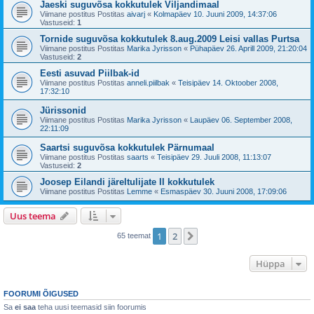
Jaeski suguvõsa kokkutulek Viljandimaal
Viimane postitus Postitas
aivarj
«
Kolmapäev 10. Juuni 2009, 14:37:06
Vastuseid:
1
Tornide suguvõsa kokkutulek 8.aug.2009 Leisi vallas Purtsa
Viimane postitus Postitas
Marika Jyrisson
«
Pühapäev 26. Aprill 2009, 21:20:04
Vastuseid:
2
Eesti asuvad Piilbak-id
Viimane postitus Postitas
anneli.piilbak
«
Teisipäev 14. Oktoober 2008,
17:32:10
Jürissonid
Viimane postitus Postitas
Marika Jyrisson
«
Laupäev 06. September 2008,
22:11:09
Saartsi suguvõsa kokkutulek Pärnumaal
Viimane postitus Postitas
saarts
«
Teisipäev 29. Juuli 2008, 11:13:07
Vastuseid:
2
Joosep Eilandi järeltulijate II kokkutulek
Viimane postitus Postitas
Lemme
«
Esmaspäev 30. Juuni 2008, 17:09:06
Uus teema
1
2
Järgmine
65 teemat
Hüppa
FOORUMI ÕIGUSED
Sa
ei saa
teha uusi teemasid siin foorumis