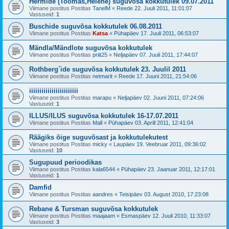
Hermide (Toomas,Helene) suguvõsa kokkutulek 09.07.2011
Viimane postitus Postitas
TanelM
«
Reede 22. Juuli 2011, 11:01:07
Vastuseid:
1
Buschide suguvõsa kokkutulek 06.08.2011
Viimane postitus Postitas
Katsa
«
Pühapäev 17. Juuli 2011, 06:53:07
Mändla/Mändlote suguvõsa kokkutulek
Viimane postitus Postitas
priit25
«
Neljapäev 07. Juuli 2011, 17:44:07
Rothberg´ide suguvõsa kokkutulek 23. Juulil 2011
Viimane postitus Postitas
netmarit
«
Reede 17. Juuni 2011, 21:54:06
iiiiiiiiiiiiiiiiiiiiiiii
Viimane postitus Postitas
marapu
«
Neljapäev 02. Juuni 2011, 07:24:06
Vastuseid:
1
ILLUS/ILUS suguvõsa kokkutulek 16-17.07.2011
Viimane postitus Postitas
Mall
«
Pühapäev 03. Aprill 2011, 12:41:04
Räägiks õige suguvõsast ja kokkutulekutest
Viimane postitus Postitas
micky
«
Laupäev 19. Veebruar 2011, 09:36:02
Vastuseid:
10
Sugupuud perioodikas
Viimane postitus Postitas
kala6544
«
Pühapäev 23. Jaanuar 2011, 12:17:01
Vastuseid:
1
Damfid
Viimane postitus Postitas
aandres
«
Teisipäev 03. August 2010, 17:23:08
Rebane & Tursman suguvõsa kokkutulek
Viimane postitus Postitas
maajaam
«
Esmaspäev 12. Juuli 2010, 11:33:07
Vastuseid:
3