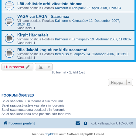
Läti arhiivide arhiiviteatiste hinnad
Viimane postitus Postitas
Kalmerm
«
Teisipäev 22. Aprill 2008, 11:04:04
VAGA vai LAGA - Saaremaa
Viimane postitus Postitas
Kalmerm
«
Kolmapäev 12. Detsember 2007,
10:34:12
Vastuseid:
1
Kirpit Härgmäelt
Viimane postitus Postitas
Kalmerm
«
Esmaspäev 19. Veebruar 2007, 11:06:02
Vastuseid:
1
Riia Jakobi koguduse kirikuraamatud
Viimane postitus Postitas
fred.puss
«
Laupäev 14. Oktoober 2006, 01:13:10
Vastuseid:
1
Uus teema
18 teemat •
1
. leht
1
-st
Hüppa
FOORUMI ÕIGUSED
Sa
ei saa
teha uusi teemasid siin foorumis
Sa
ei saa
postitustele vastata siin foorumis
Sa
ei saa
muuta oma postitusi siin foorumis
Sa
ei saa
kustutada oma postitusi siin foorumis
Foorumi pealeht
Kõik kellaajad on
UTC+03:00
Arendas
phpBB
® Forum Software © phpBB Limited