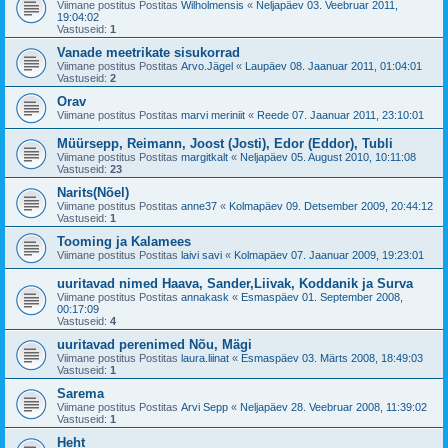
Viimane postitus Postitas
Wilholmensis
«
Neljapäev 03. Veebruar 2011,
19:04:02
Vastuseid:
1
Vanade meetrikate sisukorrad
Viimane postitus Postitas
Arvo.Jägel
«
Laupäev 08. Jaanuar 2011, 01:04:01
Vastuseid:
2
Orav
Viimane postitus Postitas
marvi meriniit
«
Reede 07. Jaanuar 2011, 23:10:01
Müürsepp, Reimann, Joost (Josti), Edor (Eddor), Tubli
Viimane postitus Postitas
margitkalt
«
Neljapäev 05. August 2010, 10:11:08
Vastuseid:
23
Narits(Nõel)
Viimane postitus Postitas
anne37
«
Kolmapäev 09. Detsember 2009, 20:44:12
Vastuseid:
1
Tooming ja Kalamees
Viimane postitus Postitas
laivi savi
«
Kolmapäev 07. Jaanuar 2009, 19:23:01
uuritavad nimed Haava, Sander,Liivak, Koddanik ja Surva
Viimane postitus Postitas
annakask
«
Esmaspäev 01. September 2008,
00:17:09
Vastuseid:
4
uuritavad perenimed Nõu, Mägi
Viimane postitus Postitas
laura.liinat
«
Esmaspäev 03. Märts 2008, 18:49:03
Vastuseid:
1
Sarema
Viimane postitus Postitas
Arvi Sepp
«
Neljapäev 28. Veebruar 2008, 11:39:02
Vastuseid:
1
Heht