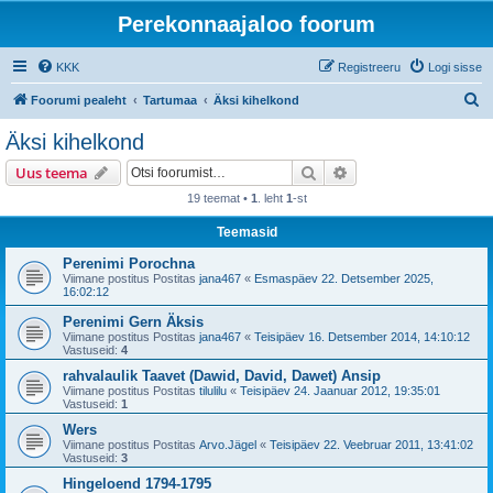
Perekonnaajaloo foorum
KKK
Registreeru
Logi sisse
O
Foorumi pealeht
Tartumaa
Äksi kihelkond
t
Äksi kihelkond
s
Otsi
Täiendatud otsing
Uus teema
i
19 teemat •
1
. leht
1
-st
Teemasid
Perenimi Porochna
Viimane postitus Postitas
jana467
«
Esmaspäev 22. Detsember 2025,
16:02:12
Perenimi Gern Äksis
Viimane postitus Postitas
jana467
«
Teisipäev 16. Detsember 2014, 14:10:12
Vastuseid:
4
rahvalaulik Taavet (Dawid, David, Dawet) Ansip
Viimane postitus Postitas
tilulilu
«
Teisipäev 24. Jaanuar 2012, 19:35:01
Vastuseid:
1
Wers
Viimane postitus Postitas
Arvo.Jägel
«
Teisipäev 22. Veebruar 2011, 13:41:02
Vastuseid:
3
Hingeloend 1794-1795