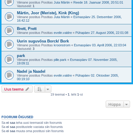
Viimane postitus Postitas
Juta Märtin
«
Reede 18. Jaanuar 2008, 20:51:01
Vastuseid:
1
Märtin, Joor (Meriste), Kink (King)
Viimane postitus Postitas
Juta Märtin
«
Esmaspäev 25. Detsember 2006,
16:42:12
Brett, Prett
Viimane postitus Postitas
evelin.valdre
«
Pühapäev 27. August 2006, 22:01:08
Uurin suguvõsa Borck/ Bork
Viimane postitus Postitas
kroonstrom
«
Esmaspäev 03. Aprill 2006, 22:03:04
Vastuseid:
3
park
Viimane postitus Postitas
pille.park
«
Esmaspäev 07. November 2005,
19:09:11
Nadel ja Naadel
Viimane postitus Postitas
evelin.valdre
«
Pühapäev 02. Oktoober 2005,
00:19:10
Uus teema
19 teemat •
1
. leht
1
-st
Hüppa
FOORUMI ÕIGUSED
Sa
ei saa
teha uusi teemasid siin foorumis
Sa
ei saa
postitustele vastata siin foorumis
Sa
ei saa
muuta oma postitusi siin foorumis