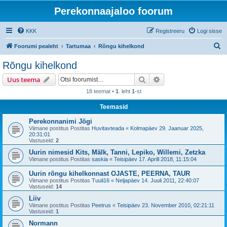
Perekonnaajaloo foorum
KKK
Registreeru
Logi sisse
O
Foorumi pealeht
Tartumaa
Rõngu kihelkond
t
Rõngu kihelkond
s
Otsi
Täiendatud otsing
Uus teema
i
18 teemat •
1
. leht
1
-st
Teemasid
Perekonnanimi Jõgi
Viimane postitus Postitas
Huvitavteada
«
Kolmapäev 29. Jaanuar 2025,
20:31:01
Vastuseid:
2
Uurin nimesid Kits, Mälk, Tanni, Lepiko, Willemi, Zetzka
Viimane postitus Postitas
saskia
«
Teisipäev 17. Aprill 2018, 11:15:04
Uurin rõngu kihelkonnast OJASTE, PEERNA, TAUR
Viimane postitus Postitas
Tuuli16
«
Neljapäev 14. Juuli 2011, 22:40:07
Vastuseid:
14
Liiv
Viimane postitus Postitas
Peetrus
«
Teisipäev 23. November 2010, 02:21:11
Vastuseid:
1
Normann