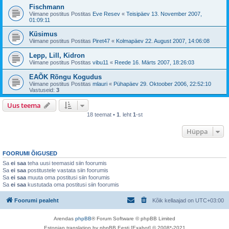
Fischmann
Viimane postitus Postitas
Eve Resev
«
Teisipäev 13. November 2007,
01:09:11
Küsimus
Viimane postitus Postitas
Piret47
«
Kolmapäev 22. August 2007, 14:06:08
Lepp, Lill, Kidron
Viimane postitus Postitas
vibu11
«
Reede 16. Märts 2007, 18:26:03
EAÕK Rõngu Kogudus
Viimane postitus Postitas
mlauri
«
Pühapäev 29. Oktoober 2006, 22:52:10
Vastuseid:
3
Uus teema
18 teemat •
1
. leht
1
-st
Hüppa
FOORUMI ÕIGUSED
Sa
ei saa
teha uusi teemasid siin foorumis
Sa
ei saa
postitustele vastata siin foorumis
Sa
ei saa
muuta oma postitusi siin foorumis
Sa
ei saa
kustutada oma postitusi siin foorumis
Foorumi pealeht
Kõik kellaajad on
UTC+03:00
Arendas
phpBB
® Forum Software © phpBB Limited
Estonian translation by phpBB Eesti [Exabot] © 2008*-2021