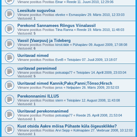
Viimane postitus Postitas
Einar
«
Reede 11. Juuni 2010, 12:29:06
Leesikute suguvõsa
Viimane postitus Postitas
elveke
«
Esmaspäev 29. Märts 2010, 12:33:03
Vastuseid:
1
Perekond Sannamees Rõngus Viinalassil
Viimane postitus Postitas
Tiina Ranna
«
Reede 19. Märts 2010, 11:48:03
Vastuseid:
5
Vassil (Vaarpuu) ja Tideberg
Viimane postitus Postitas
kirsti.tiide
«
Pühapäev 09. August 2009, 17:08:08
Vastuseid:
6
Uuritavad nimed
Viimane postitus Postitas
EveB
«
Teisipäev 07. Juuli 2009, 13:18:07
uuritavad perenimed
Viimane postitus Postitas
potsataja77
«
Teisipäev 14. Aprill 2009, 23:03:04
Vastuseid:
5
Uuritavad nimed Kannik;Paks;Panni;Tõnso;Hirsch
Viimane postitus Postitas
jorss
«
Neljapäev 26. Märts 2009, 20:52:03
Perekonnanimi ILLUS
Viimane postitus Postitas
stern
«
Teisipäev 12. August 2008, 11:43:08
Vastuseid:
1
Uuritavad perekonnanimed
Viimane postitus Postitas
potsataja77
«
Reede 25. Aprill 2008, 21:53:04
Vastuseid:
1
Kust otsida Aakre mõisa Pühaste küla õigeusklikke?
Viimane postitus Postitas
Arvi Sepp
«
Kolmapäev 27. Veebruar 2008, 10:12:02
Vastuseid:
1