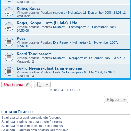
Vastuseid:
1
Koiva, Koeva
Viimane postitus Postitas
margust
«
Neljapäev 11. Detsember 2008, 18:05:12
Vastuseid:
1
Koger, Koppa, Lutta (Luhtla), Urla
Viimane postitus Postitas
Kalmerm
«
Esmaspäev 22. September 2008,
14:58:09
Pess
Viimane postitus Postitas
Eve Resev
«
Kolmapäev 14. November 2007,
18:37:11
Keerd Tondisaarelt
Viimane postitus Postitas
Kalmerm
«
Neljapäev 04. Oktoober 2007, 13:43:10
Vastuseid:
2
Lok'id Neemiskülast Tamme mõisas
Viimane postitus Postitas
Eneli V
«
Esmaspäev 08. Mai 2006, 19:36:05
Vastuseid:
3
Uus teema
10 teemat •
1
. leht
1
-st
Hüppa
FOORUMI ÕIGUSED
Sa
ei saa
teha uusi teemasid siin foorumis
Sa
ei saa
postitustele vastata siin foorumis
Sa
ei saa
muuta oma postitusi siin foorumis
Sa
ei saa
kustutada oma postitusi siin foorumis