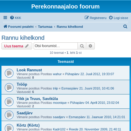
Perekonnaajaloo foorum
KKK
Registreeru
Logi sisse
O
Foorumi pealeht
Tartumaa
Rannu kihelkond
t
Rannu kihelkond
s
Otsi
Täiendatud otsing
Uus teema
i
10 teemat •
1
. leht
1
-st
Teemasid
Look Rannust
Viimane postitus Postitas
wahur
«
Pühapäev 22. Juuli 2012, 19:33:07
Vastuseid:
8
Trööp
Viimane postitus Postitas
triip
«
Esmaspäev 21. Juuni 2010, 10:41:06
Vastuseid:
6
Tikk ja Truus, Saviküla
Viimane postitus Postitas
moonique
«
Pühapäev 04. Aprill 2010, 23:02:04
Vastuseid:
2
Saadjärv
Viimane postitus Postitas
saadjarv
«
Esmaspäev 11. Jaanuar 2010, 14:21:01
Kõrtz (Körtz)
Viimane postitus Postitas
Kadri102
«
Reede 20. November 2009, 21:40:11