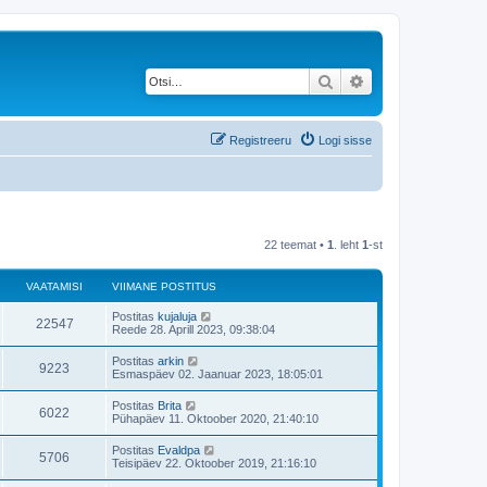
Otsi
Täiendatud otsing
Registreeru
Logi sisse
22 teemat •
1
. leht
1
-st
VAATAMISI
VIIMANE POSTITUS
V
Postitas
kujaluja
V
22547
i
Reede 28. Aprill 2023, 09:38:04
i
a
m
V
Postitas
arkin
V
9223
a
i
Esmaspäev 02. Jaanuar 2023, 18:05:01
a
n
i
e
a
m
V
Postitas
Brita
t
p
V
6022
a
i
Pühapäev 11. Oktoober 2020, 21:40:10
o
a
n
i
s
a
e
a
m
t
V
Postitas
Evaldpa
t
p
V
5706
a
i
i
m
Teisipäev 22. Oktoober 2019, 21:16:10
o
a
n
t
i
s
a
e
a
u