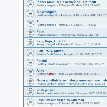
Riener nimelised esivanemad Tartumailt
Postitas
margust
»
Pühapäev 01. Märts 2009, 22:24:03
Alt-Wrangelih
Postitas
margo363
»
Laupäev 04. Detsember 2010, 14:13:12
Pill
Postitas
mannu
»
Teisipäev 12. Juuli 2011, 15:06:07
Pann
Postitas
sikasaka
»
Pühapäev 29. Mai 2011, 15:17:05
Karv, Kirja, Türk, Ulp
Postitas
kerly91
»
Pühapäev 08. August 2010, 13:09:08
Illak, Pokk, Riives
Postitas
Evelin Vares
»
Teisipäev 16. Mai 2006, 11:12:05
Petolai
Postitas
Bibilotta
»
Neljapäev 15. November 2007, 12:50:11
Anko
Postitas
Katsa
»
Reede 05. Detsember 2008, 21:28:12
Naine abiellub teise mehega enne esimese me
Postitas
hurma.jyrgenson
»
Reede 24. Aprill 2009, 12:24:04
Voitk ja Berg
Postitas
kadivoolaid
»
Kolmapäev 08. August 2007, 16:37:08
Lesnikov nimelised esivanemad
Postitas
margust
»
Pühapäev 01. Märts 2009, 22:28:03