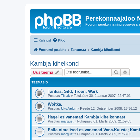
Perekonnaajaloo 
Foorum perekonna ning suguvõsa ajal
Kiirlingid
KKK
Foorumi pealeht
Tartumaa
Kambja kihelkond
Kambja kihelkond
Otsi
Täiend
Uus teema
TEEMASID
Tarikas, Sild, Troon, Wark
Postitas
Tiinak
»
Teisipäev 30. Jaanuar 2007, 22:47:01
Woitka.
Postitas
Uku.Velbri
»
Reede 12. Detsember 2008, 18:36:12
Hagel esivanemad Kambja kihelkonnast
Postitas
margust
»
Pühapäev 01. Märts 2009, 21:59:03
Palla nimelised esivanemad Vana-Kuuste; Kamb
Postitas
margust
»
Pühapäev 01. Märts 2009, 21:53:03