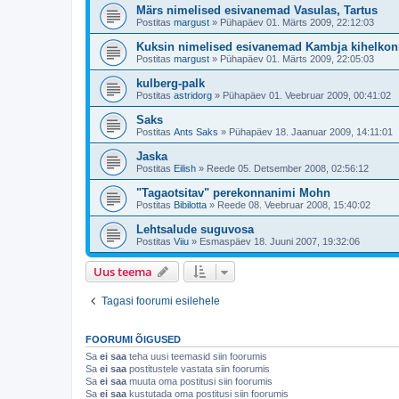
Märs nimelised esivanemad Vasulas, Tartus
Postitas
margust
»
Pühapäev 01. Märts 2009, 22:12:03
Kuksin nimelised esivanemad Kambja kihelkon
Postitas
margust
»
Pühapäev 01. Märts 2009, 22:05:03
kulberg-palk
Postitas
astridorg
»
Pühapäev 01. Veebruar 2009, 00:41:02
Saks
Postitas
Ants Saks
»
Pühapäev 18. Jaanuar 2009, 14:11:01
Jaska
Postitas
Eilish
»
Reede 05. Detsember 2008, 02:56:12
"Tagaotsitav" perekonnanimi Mohn
Postitas
Bibilotta
»
Reede 08. Veebruar 2008, 15:40:02
Lehtsalude suguvosa
Postitas
Viiu
»
Esmaspäev 18. Juuni 2007, 19:32:06
Uus teema
Tagasi foorumi esilehele
FOORUMI ÕIGUSED
Sa
ei saa
teha uusi teemasid siin foorumis
Sa
ei saa
postitustele vastata siin foorumis
Sa
ei saa
muuta oma postitusi siin foorumis
Sa
ei saa
kustutada oma postitusi siin foorumis