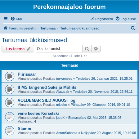
Perekonnaajaloo foorum
KKK
Registreeru
Logi sisse
O
Foorumi pealeht
Tartumaa
Tartumaa üldküsimused
t
Tartumaa üldküsimused
s
Otsi
Täiendatud otsing
Uus teema
i
34 teemat •
1
. leht
1
-st
Teemasid
Piirissaar
Viimane postitus Postitas
turvamees
«
Teisipäev 26. Jaanuar 2021, 18:25:01
II MS langenud Saks ja Möllits
Viimane postitus Postitas
Ajatusak
«
Teisipäev 20. November 2018, 23:56:11
VOLDEMAR SILD AUGUST pg
Viimane postitus Postitas
mibeko
«
Pühapäev 09. Oktoober 2016, 09:01:10
vene keeles Kerselski
Viimane postitus Postitas
jussK
«
Esmaspäev 02. Mai 2016, 15:36:05
Vastuseid:
4
Stamm
Viimane postitus Postitas
AntonSubbota
«
Neljapäev 20. August 2015, 19:49:08