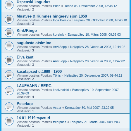
Uspenski kogudus
Viimane postitus Postitas
Eilish
«
Reede 05. Detsember 2008, 13:38:12
Vastuseid:
2
Mustvee & Kümnes hingerevisjon 1858
Viimane postitus Postitas
Inga Ilves2
«
Teisipäev 28. Oktoober 2008, 16:46:10
Vastuseid:
3
Kink/Kingo
Viimane postitus Postitas
koreinik
«
Esmaspäev 10. Märts 2008, 09:38:03
sugulaste otsimine
Viimane postitus Postitas
Arvi Sepp
«
Neljapäev 28. Veebruar 2008, 12:44:02
Vastuseid:
3
Elva kant
Viimane postitus Postitas
Arvi Sepp
«
Neljapäev 28. Veebruar 2008, 11:42:02
Vastuseid:
3
kasulapsed u.1880 - 1900
Viimane postitus Postitas
Tõnis
«
Neljapäev 20. Detsember 2007, 09:44:12
Vastuseid:
2
LAUFHAHN / BERG
Viimane postitus Postitas
kadivoolaid
«
Esmaspäev 10. September 2007,
20:39:09
Vastuseid:
4
Peterkop
Viimane postitus Postitas
Assar
«
Kolmapäev 30. Mai 2007, 23:22:05
Vastuseid:
1
14.01.1919 tapetud
Viimane postitus Postitas
fred.puss
«
Teisipäev 21. Märts 2006, 00:17:03
Vastuseid:
1