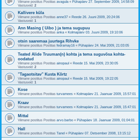
Viimane postitus Postitas
avagula
«
Pühapäev 27. September 2009, 14:58:09
Vastuseid:
2
Kallivere küla
Viimane postitus Postitas
anne37
«
Reede 26. Juuni 2009, 20:24:06
Vastuseid:
1
Ann Masing ( Uibo ) ja tema sugupuu
Viimane postitus Postitas
anka
«
Kolmapäev 03. Juuni 2009, 19:10:06
otsin saaremaa juurtega Rihvke
Viimane postitus Postitas
fedramay16
«
Pühapäev 24. Mai 2009, 21:03:05
Teated Alide Truuman(n) kohta ja tema suguvõsa kohta-
oodatud
Viimane postitus Postitas
ainopaul
«
Reede 15. Mai 2009, 23:30:05
Vastuseid:
2
"Tagaotsitav" Kusta Kõrtz
Viimane postitus Postitas
ainopaul
«
Reede 15. Mai 2009, 19:22:05
Vastuseid:
1
Kose
Viimane postitus Postitas
turvamees
«
Kolmapäev 21. Jaanuar 2009, 15:57:01
Kraav
Viimane postitus Postitas
turvamees
«
Kolmapäev 21. Jaanuar 2009, 15:47:01
Mittal
Viimane postitus Postitas
arvo.barbo
«
Pühapäev 18. Jaanuar 2009, 01:04:01
Hall
Viimane postitus Postitas
Tanel
«
Pühapäev 07. Detsember 2008, 13:15:12