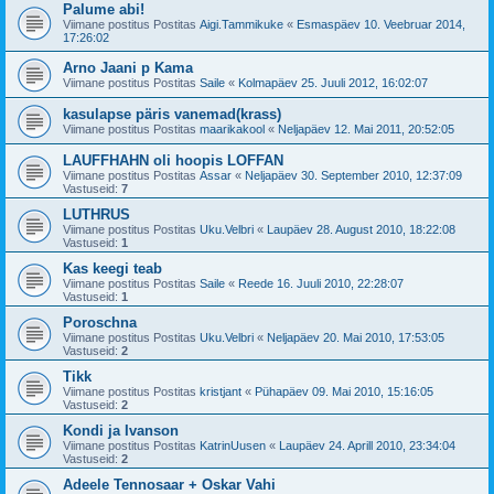
Palume abi!
Viimane postitus Postitas
Aigi.Tammikuke
«
Esmaspäev 10. Veebruar 2014,
17:26:02
Arno Jaani p Kama
Viimane postitus Postitas
Saile
«
Kolmapäev 25. Juuli 2012, 16:02:07
kasulapse päris vanemad(krass)
Viimane postitus Postitas
maarikakool
«
Neljapäev 12. Mai 2011, 20:52:05
LAUFFHAHN oli hoopis LOFFAN
Viimane postitus Postitas
Assar
«
Neljapäev 30. September 2010, 12:37:09
Vastuseid:
7
LUTHRUS
Viimane postitus Postitas
Uku.Velbri
«
Laupäev 28. August 2010, 18:22:08
Vastuseid:
1
Kas keegi teab
Viimane postitus Postitas
Saile
«
Reede 16. Juuli 2010, 22:28:07
Vastuseid:
1
Poroschna
Viimane postitus Postitas
Uku.Velbri
«
Neljapäev 20. Mai 2010, 17:53:05
Vastuseid:
2
Tikk
Viimane postitus Postitas
kristjant
«
Pühapäev 09. Mai 2010, 15:16:05
Vastuseid:
2
Kondi ja Ivanson
Viimane postitus Postitas
KatrinUusen
«
Laupäev 24. Aprill 2010, 23:34:04
Vastuseid:
2
Adeele Tennosaar + Oskar Vahi