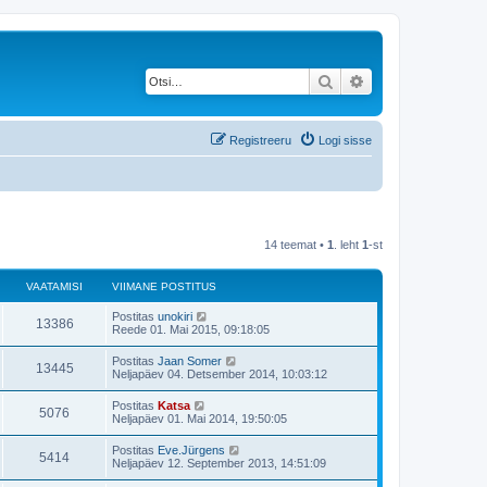
Otsi
Täiendatud otsing
Registreeru
Logi sisse
14 teemat •
1
. leht
1
-st
VAATAMISI
VIIMANE POSTITUS
V
Postitas
unokiri
V
13386
i
Reede 01. Mai 2015, 09:18:05
i
a
m
V
Postitas
Jaan Somer
V
13445
a
i
Neljapäev 04. Detsember 2014, 10:03:12
a
n
i
e
a
m
V
Postitas
Katsa
t
p
V
5076
a
i
Neljapäev 01. Mai 2014, 19:50:05
o
a
n
i
s
a
e
a
m
t
V
Postitas
Eve.Jürgens
t
p
V
5414
a
i
i
m
Neljapäev 12. September 2013, 14:51:09
o
a
n
t
i
s
a
e
a
u