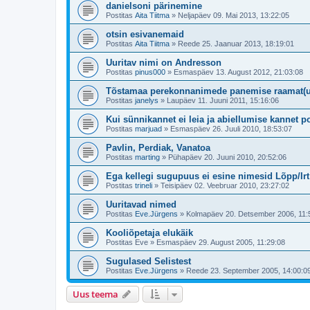
danielsoni pärinemine
Postitas
Aita Tiitma
»
Neljapäev 09. Mai 2013, 13:22:05
otsin esivanemaid
Postitas
Aita Tiitma
»
Reede 25. Jaanuar 2013, 18:19:01
Uuritav nimi on Andresson
Postitas
pinus000
»
Esmaspäev 13. August 2012, 21:03:08
Tõstamaa perekonnanimede panemise raamat(u
Postitas
janelys
»
Laupäev 11. Juuni 2011, 15:16:06
Kui sünnikannet ei leia ja abiellumise kannet p
Postitas
marjuad
»
Esmaspäev 26. Juuli 2010, 18:53:07
Pavlin, Perdiak, Vanatoa
Postitas
marting
»
Pühapäev 20. Juuni 2010, 20:52:06
Ega kellegi sugupuus ei esine nimesid Lõpp/Irt
Postitas
trineli
»
Teisipäev 02. Veebruar 2010, 23:27:02
Uuritavad nimed
Postitas
Eve.Jürgens
»
Kolmapäev 20. Detsember 2006, 11:
Kooliõpetaja elukäik
Postitas
Eve
»
Esmaspäev 29. August 2005, 11:29:08
Sugulased Selistest
Postitas
Eve.Jürgens
»
Reede 23. September 2005, 14:00:0
Uus teema