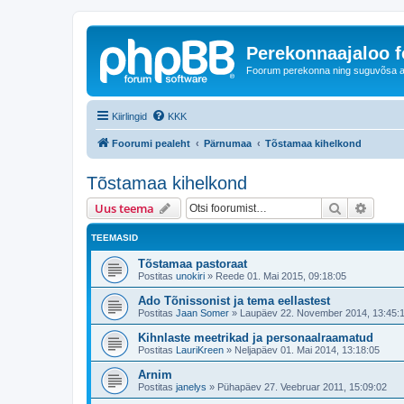
Perekonnaajaloo 
Foorum perekonna ning suguvõsa ajal
Kiirlingid
KKK
Foorumi pealeht
Pärnumaa
Tõstamaa kihelkond
Tõstamaa kihelkond
Otsi
Täiend
Uus teema
TEEMASID
Tõstamaa pastoraat
Postitas
unokiri
»
Reede 01. Mai 2015, 09:18:05
Ado Tõnissonist ja tema eellastest
Postitas
Jaan Somer
»
Laupäev 22. November 2014, 13:45:
Kihnlaste meetrikad ja personaalraamatud
Postitas
LauriKreen
»
Neljapäev 01. Mai 2014, 13:18:05
Arnim
Postitas
janelys
»
Pühapäev 27. Veebruar 2011, 15:09:02