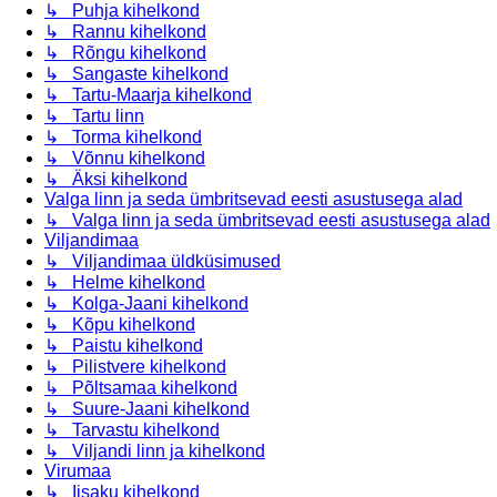
↳ Puhja kihelkond
↳ Rannu kihelkond
↳ Rõngu kihelkond
↳ Sangaste kihelkond
↳ Tartu-Maarja kihelkond
↳ Tartu linn
↳ Torma kihelkond
↳ Võnnu kihelkond
↳ Äksi kihelkond
Valga linn ja seda ümbritsevad eesti asustusega alad
↳ Valga linn ja seda ümbritsevad eesti asustusega alad
Viljandimaa
↳ Viljandimaa üldküsimused
↳ Helme kihelkond
↳ Kolga-Jaani kihelkond
↳ Kõpu kihelkond
↳ Paistu kihelkond
↳ Pilistvere kihelkond
↳ Põltsamaa kihelkond
↳ Suure-Jaani kihelkond
↳ Tarvastu kihelkond
↳ Viljandi linn ja kihelkond
Virumaa
↳ Iisaku kihelkond