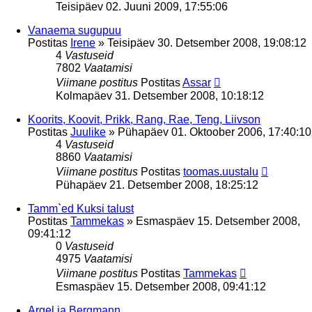
Teisipäev 02. Juuni 2009, 17:55:06
Vanaema sugupuu
Postitas
Irene
»
Teisipäev 30. Detsember 2008, 19:08:12
4
Vastuseid
7802
Vaatamisi
Viimane postitus
Postitas
Assar
Kolmapäev 31. Detsember 2008, 10:18:12
Koorits, Koovit, Prikk, Rang, Rae, Teng, Liivson
Postitas
Juulike
»
Pühapäev 01. Oktoober 2006, 17:40:10
4
Vastuseid
8860
Vaatamisi
Viimane postitus
Postitas
toomas.uustalu
Pühapäev 21. Detsember 2008, 18:25:12
Tamm`ed Kuksi talust
Postitas
Tammekas
»
Esmaspäev 15. Detsember 2008,
09:41:12
0
Vastuseid
4975
Vaatamisi
Viimane postitus
Postitas
Tammekas
Esmaspäev 15. Detsember 2008, 09:41:12
Argel ja Bergmann