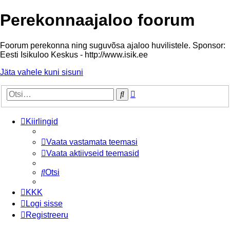
Perekonnaajaloo foorum
Foorum perekonna ning suguvõsa ajaloo huvilistele. Sponsor:
Eesti Isikuloo Keskus - http://www.isik.ee
Jäta vahele kuni sisuni
Täiendatud
Otsi
otsing
Kiirlingid
Vaata vastamata teemasi
Vaata aktiivseid teemasid
Otsi
KKK
Logi sisse
Registreeru