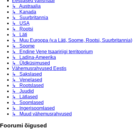
Eestlased välismaal
↳ Austraalia
↳ Kanada
↳ Suurbritannia
↳ USA
↳ Rootsi
↳ Läti
↳ Muu Euroopa (v.a Läti, Soome, Rootsi, Suurbritannia)
↳ Soome
↳ Endine Vene tsaaririigi territoorium
↳ Ladina-Ameerika
↳ Üldküsimused
Vähemusrahvused Eestis
↳ Sakslased
↳ Venelased
↳ Rootslased
↳ Juudid
↳ Lätlased
↳ Soomlased
↳ Ingerisoomlased
↳ Muud vähemusrahvused
Foorumi õigused