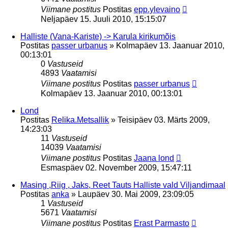
Viimane postitus
Postitas
epp.ylevaino
Neljapäev 15. Juuli 2010, 15:15:07
Halliste (Vana-Kariste) -> Karula kirikumõis
Postitas
passer urbanus
»
Kolmapäev 13. Jaanuar 2010,
00:13:01
0
Vastuseid
4893
Vaatamisi
Viimane postitus
Postitas
passer urbanus
Kolmapäev 13. Jaanuar 2010, 00:13:01
Lond
Postitas
Relika.Metsallik
»
Teisipäev 03. Märts 2009,
14:23:03
11
Vastuseid
14039
Vaatamisi
Viimane postitus
Postitas
Jaana lond
Esmaspäev 02. November 2009, 15:47:11
Masing ,Riig , Jaks, Reet Tauts Halliste vald Viljandimaal
Postitas
anka
»
Laupäev 30. Mai 2009, 23:09:05
1
Vastuseid
5671
Vaatamisi
Viimane postitus
Postitas
Erast Parmasto