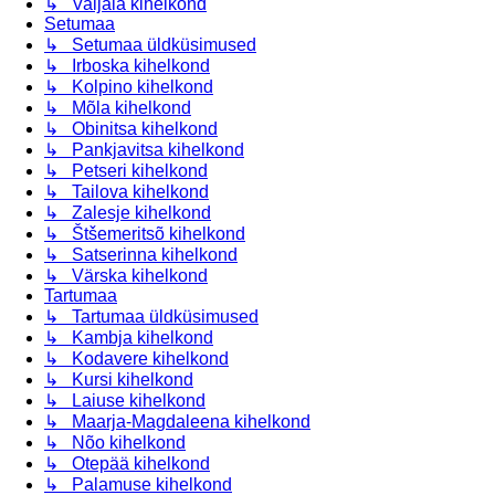
↳ Valjala kihelkond
Setumaa
↳ Setumaa üldküsimused
↳ Irboska kihelkond
↳ Kolpino kihelkond
↳ Mõla kihelkond
↳ Obinitsa kihelkond
↳ Pankjavitsa kihelkond
↳ Petseri kihelkond
↳ Tailova kihelkond
↳ Zalesje kihelkond
↳ Štšemeritsõ kihelkond
↳ Satserinna kihelkond
↳ Värska kihelkond
Tartumaa
↳ Tartumaa üldküsimused
↳ Kambja kihelkond
↳ Kodavere kihelkond
↳ Kursi kihelkond
↳ Laiuse kihelkond
↳ Maarja-Magdaleena kihelkond
↳ Nõo kihelkond
↳ Otepää kihelkond
↳ Palamuse kihelkond