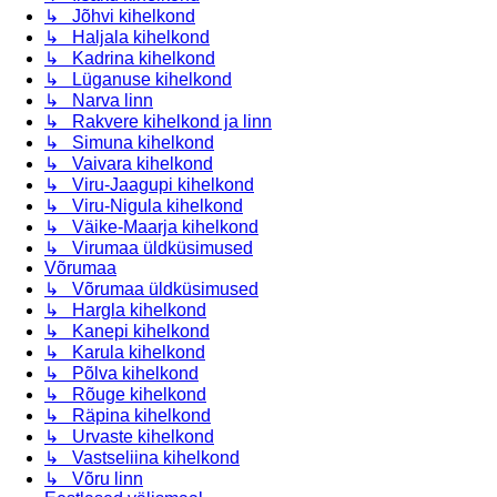
↳ Jõhvi kihelkond
↳ Haljala kihelkond
↳ Kadrina kihelkond
↳ Lüganuse kihelkond
↳ Narva linn
↳ Rakvere kihelkond ja linn
↳ Simuna kihelkond
↳ Vaivara kihelkond
↳ Viru-Jaagupi kihelkond
↳ Viru-Nigula kihelkond
↳ Väike-Maarja kihelkond
↳ Virumaa üldküsimused
Võrumaa
↳ Võrumaa üldküsimused
↳ Hargla kihelkond
↳ Kanepi kihelkond
↳ Karula kihelkond
↳ Põlva kihelkond
↳ Rõuge kihelkond
↳ Räpina kihelkond
↳ Urvaste kihelkond
↳ Vastseliina kihelkond
↳ Võru linn