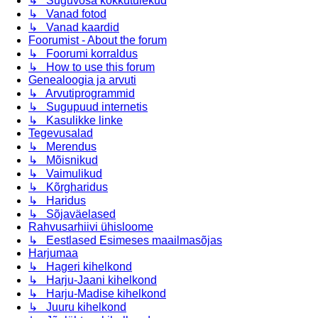
↳ Suguvõsa kokkutulekud
↳ Vanad fotod
↳ Vanad kaardid
Foorumist - About the forum
↳ Foorumi korraldus
↳ How to use this forum
Genealoogia ja arvuti
↳ Arvutiprogrammid
↳ Sugupuud internetis
↳ Kasulikke linke
Tegevusalad
↳ Merendus
↳ Mõisnikud
↳ Vaimulikud
↳ Kõrgharidus
↳ Haridus
↳ Sõjaväelased
Rahvusarhiivi ühisloome
↳ Eestlased Esimeses maailmasõjas
Harjumaa
↳ Hageri kihelkond
↳ Harju-Jaani kihelkond
↳ Harju-Madise kihelkond
↳ Juuru kihelkond