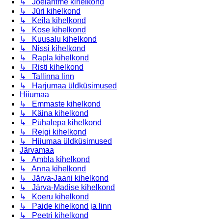
↳ Jõelähtme kihelkond
↳ Jüri kihelkond
↳ Keila kihelkond
↳ Kose kihelkond
↳ Kuusalu kihelkond
↳ Nissi kihelkond
↳ Rapla kihelkond
↳ Risti kihelkond
↳ Tallinna linn
↳ Harjumaa üldküsimused
Hiiumaa
↳ Emmaste kihelkond
↳ Käina kihelkond
↳ Pühalepa kihelkond
↳ Reigi kihelkond
↳ Hiiumaa üldküsimused
Järvamaa
↳ Ambla kihelkond
↳ Anna kihelkond
↳ Järva-Jaani kihelkond
↳ Järva-Madise kihelkond
↳ Koeru kihelkond
↳ Paide kihelkond ja linn
↳ Peetri kihelkond