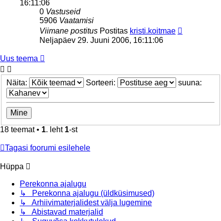
16:11:06
0
Vastuseid
5906
Vaatamisi
Viimane postitus
Postitas
kristi.koitmae
Neljapäev 29. Juuni 2006, 16:11:06
Uus teema
Näita:
Sorteeri:
suuna:
18 teemat •
1
. leht
1
-st
Tagasi foorumi esilehele
Hüppa
Perekonna ajalugu
↳ Perekonna ajalugu (üldküsimused)
↳ Arhiivimaterjalidest välja lugemine
↳ Abistavad materjalid