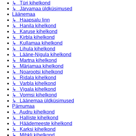
↳ Türi kihelkond
↳ Järvamaa üldküsimused
Läänemaa
↳ Haapsalu linn
↳ Hanila kihelkond
↳ Karuse kihelkond
↳ Kirbla kihelkond
↳ Kullamaa kihelkond
↳ Lihula kihelkond
↳ Lääne-Nigula kihelkond
↳ Martna kihelkond
↳ Märjamaa kihelkond
↳ Noarootsi kihelkond
↳ Ridala kihelkond
↳ Varbla kihelkond
↳ Vigala kihelkond
↳ Vormsi kihelkond
↳ Läänemaa üldküsimused
Pärnumaa
↳ Audru kihelkond
↳ Halliste kihelkond
↳ Häädemeeste kihelkond
↳ Karksi kihelkond
↳ Mihkli kihelkond