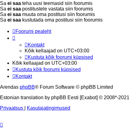
Sa
ei saa
teha uusi teemasid siin foorumis
Sa
ei saa
postitustele vastata siin foorumis
Sa
ei saa
muuta oma postitusi siin foorumis
Sa
ei saa
kustutada oma postitusi siin foorumis
Foorumi pealeht
Kontakt
Kõik kellaajad on
UTC+03:00
Kustuta kõik foorumi küpsised
Kõik kellaajad on
UTC+03:00
Kustuta kõik foorumi küpsised
Kontakt
Arendas
phpBB
® Forum Software © phpBB Limited
Estonian translation by phpBB Eesti [Exabot] © 2008*-2021
Privaatsus
|
Kasutajatingimused