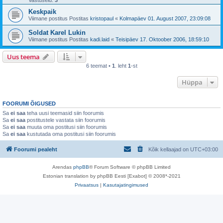
Vastuseid:
3
Keskpaik
Viimane postitus Postitas
kristopaul
«
Kolmapäev 01. August 2007, 23:09:08
Soldat Karel Lukin
Viimane postitus Postitas
kadi.laid
«
Teisipäev 17. Oktoober 2006, 18:59:10
Uus teema
6 teemat •
1
. leht
1
-st
Hüppa
FOORUMI ÕIGUSED
Sa
ei saa
teha uusi teemasid siin foorumis
Sa
ei saa
postitustele vastata siin foorumis
Sa
ei saa
muuta oma postitusi siin foorumis
Sa
ei saa
kustutada oma postitusi siin foorumis
Foorumi pealeht
Kõik kellaajad on
UTC+03:00
Arendas
phpBB
® Forum Software © phpBB Limited
Estonian translation by phpBB Eesti [Exabot] © 2008*-2021
Privaatsus
|
Kasutajatingimused