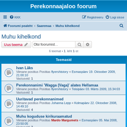
Perekonnaajaloo foorum
KKK
Registreeru
Logi sisse
O
Foorumi pealeht
Saaremaa
Muhu kihelkond
t
Muhu kihelkond
s
Otsi
Täiendatud otsing
Uus teema
i
6 teemat •
1
. leht
1
-st
Teemasid
Ivan Läks
Viimane postitus Postitas
flyershistory
«
Esmaspäev 19. Oktoober 2009,
21:00:10
Vastuseid:
1
Perekonnanimi 'Wagga (Vaga)' alates Hellamaa
Viimane postitus Postitas
flyershistory
«
Teisipäev 03. Märts 2009, 15:34:03
Vastuseid:
1
Uuritavad perekonnanimed
Viimane postitus Postitas
Johanna Lepp
«
Kolmapäev 22. Oktoober 2008,
14:49:10
Vastuseid:
4
Muhu koguduse kirikuraamatud
Viimane postitus Postitas
Mardo Margumets
«
Esmaspäev 05. Mai 2008,
23:50:05