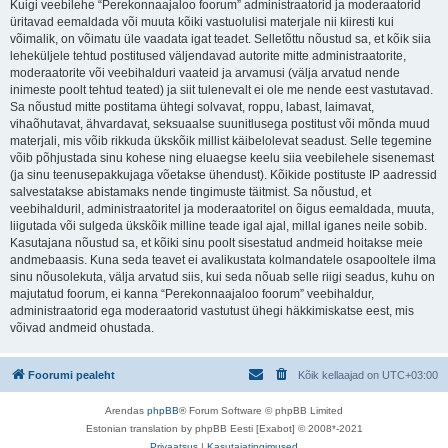
Kuigi veebilehe “Perekonnaajaloo foorum” administraatorid ja moderaatorid
üritavad eemaldada või muuta kõiki vastuolulisi materjale nii kiiresti kui
võimalik, on võimatu üle vaadata igat teadet. Selletõttu nõustud sa, et kõik siia
leheküljele tehtud postitused väljendavad autorite mitte administraatorite,
moderaatorite või veebihalduri vaateid ja arvamusi (välja arvatud nende
inimeste poolt tehtud teated) ja siit tulenevalt ei ole me nende eest vastutavad.
Sa nõustud mitte postitama ühtegi solvavat, roppu, labast, laimavat,
vihaõhutavat, ähvardavat, seksuaalse suunitlusega postitust või mõnda muud
materjali, mis võib rikkuda ükskõik millist käibelolevat seadust. Selle tegemine
võib põhjustada sinu kohese ning eluaegse keelu siia veebilehele sisenemast
(ja sinu teenusepakkujaga võetakse ühendust). Kõikide postituste IP aadressid
salvestatakse abistamaks nende tingimuste täitmist. Sa nõustud, et
veebihalduril, administraatoritel ja moderaatoritel on õigus eemaldada, muuta,
liigutada või sulgeda ükskõik milline teade igal ajal, millal iganes neile sobib.
Kasutajana nõustud sa, et kõiki sinu poolt sisestatud andmeid hoitakse meie
andmebaasis. Kuna seda teavet ei avalikustata kolmandatele osapooltele ilma
sinu nõusolekuta, välja arvatud siis, kui seda nõuab selle riigi seadus, kuhu on
majutatud foorum, ei kanna “Perekonnaajaloo foorum” veebihaldur,
administraatorid ega moderaatorid vastutust ühegi häkkimiskatse eest, mis
võivad andmeid ohustada.
Foorumi pealeht
Kõik kellaajad on
UTC+03:00
Arendas
phpBB
® Forum Software © phpBB Limited
Estonian translation by phpBB Eesti [Exabot] © 2008*-2021
Privaatsus
|
Kasutajatingimused