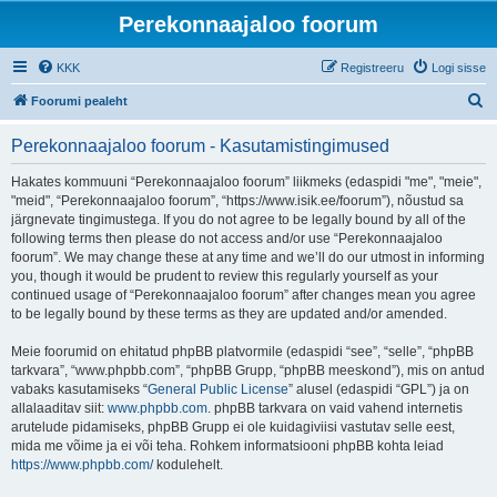
Perekonnaajaloo foorum
KKK
Registreeru
Logi sisse
O
Foorumi pealeht
t
Perekonnaajaloo foorum - Kasutamistingimused
s
i
Hakates kommuuni “Perekonnaajaloo foorum” liikmeks (edaspidi "me", "meie",
"meid", “Perekonnaajaloo foorum”, “https://www.isik.ee/foorum”), nõustud sa
järgnevate tingimustega. If you do not agree to be legally bound by all of the
following terms then please do not access and/or use “Perekonnaajaloo
foorum”. We may change these at any time and we’ll do our utmost in informing
you, though it would be prudent to review this regularly yourself as your
continued usage of “Perekonnaajaloo foorum” after changes mean you agree
to be legally bound by these terms as they are updated and/or amended.
Meie foorumid on ehitatud phpBB platvormile (edaspidi “see”, “selle”, “phpBB
tarkvara”, “www.phpbb.com”, “phpBB Grupp, “phpBB meeskond”), mis on antud
vabaks kasutamiseks “
General Public License
” alusel (edaspidi “GPL”) ja on
allalaaditav siit:
www.phpbb.com
. phpBB tarkvara on vaid vahend internetis
arutelude pidamiseks, phpBB Grupp ei ole kuidagiviisi vastutav selle eest,
mida me võime ja ei või teha. Rohkem informatsiooni phpBB kohta leiad
https://www.phpbb.com/
kodulehelt.