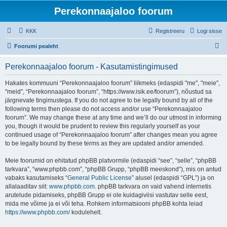
Perekonnaajaloo foorum
KKK
Registreeru
Logi sisse
O
Foorumi pealeht
t
Perekonnaajaloo foorum - Kasutamistingimused
s
i
Hakates kommuuni “Perekonnaajaloo foorum” liikmeks (edaspidi "me", "meie",
"meid", “Perekonnaajaloo foorum”, “https://www.isik.ee/foorum”), nõustud sa
järgnevate tingimustega. If you do not agree to be legally bound by all of the
following terms then please do not access and/or use “Perekonnaajaloo
foorum”. We may change these at any time and we’ll do our utmost in informing
you, though it would be prudent to review this regularly yourself as your
continued usage of “Perekonnaajaloo foorum” after changes mean you agree
to be legally bound by these terms as they are updated and/or amended.
Meie foorumid on ehitatud phpBB platvormile (edaspidi “see”, “selle”, “phpBB
tarkvara”, “www.phpbb.com”, “phpBB Grupp, “phpBB meeskond”), mis on antud
vabaks kasutamiseks “
General Public License
” alusel (edaspidi “GPL”) ja on
allalaaditav siit:
www.phpbb.com
. phpBB tarkvara on vaid vahend internetis
arutelude pidamiseks, phpBB Grupp ei ole kuidagiviisi vastutav selle eest,
mida me võime ja ei või teha. Rohkem informatsiooni phpBB kohta leiad
https://www.phpbb.com/
kodulehelt.