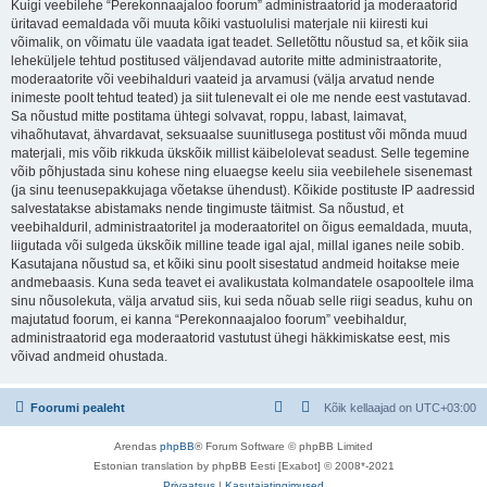
Kuigi veebilehe “Perekonnaajaloo foorum” administraatorid ja moderaatorid
üritavad eemaldada või muuta kõiki vastuolulisi materjale nii kiiresti kui
võimalik, on võimatu üle vaadata igat teadet. Selletõttu nõustud sa, et kõik siia
leheküljele tehtud postitused väljendavad autorite mitte administraatorite,
moderaatorite või veebihalduri vaateid ja arvamusi (välja arvatud nende
inimeste poolt tehtud teated) ja siit tulenevalt ei ole me nende eest vastutavad.
Sa nõustud mitte postitama ühtegi solvavat, roppu, labast, laimavat,
vihaõhutavat, ähvardavat, seksuaalse suunitlusega postitust või mõnda muud
materjali, mis võib rikkuda ükskõik millist käibelolevat seadust. Selle tegemine
võib põhjustada sinu kohese ning eluaegse keelu siia veebilehele sisenemast
(ja sinu teenusepakkujaga võetakse ühendust). Kõikide postituste IP aadressid
salvestatakse abistamaks nende tingimuste täitmist. Sa nõustud, et
veebihalduril, administraatoritel ja moderaatoritel on õigus eemaldada, muuta,
liigutada või sulgeda ükskõik milline teade igal ajal, millal iganes neile sobib.
Kasutajana nõustud sa, et kõiki sinu poolt sisestatud andmeid hoitakse meie
andmebaasis. Kuna seda teavet ei avalikustata kolmandatele osapooltele ilma
sinu nõusolekuta, välja arvatud siis, kui seda nõuab selle riigi seadus, kuhu on
majutatud foorum, ei kanna “Perekonnaajaloo foorum” veebihaldur,
administraatorid ega moderaatorid vastutust ühegi häkkimiskatse eest, mis
võivad andmeid ohustada.
Foorumi pealeht
Kõik kellaajad on
UTC+03:00
Arendas
phpBB
® Forum Software © phpBB Limited
Estonian translation by phpBB Eesti [Exabot] © 2008*-2021
Privaatsus
|
Kasutajatingimused