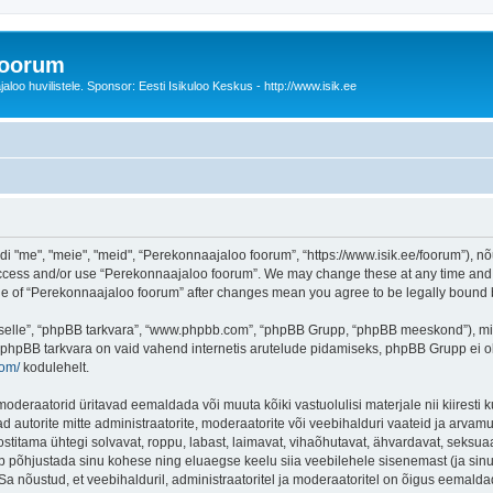
foorum
oo huvilistele. Sponsor: Eesti Isikuloo Keskus - http://www.isik.ee
me", "meie", "meid", “Perekonnaajaloo foorum”, “https://www.isik.ee/foorum”), nõu
 access and/or use “Perekonnaajaloo foorum”. We may change these at any time and w
sage of “Perekonnaajaloo foorum” after changes mean you agree to be legally boun
 “selle”, “phpBB tarkvara”, “www.phpbb.com”, “phpBB Grupp, “phpBB meeskond”), m
 phpBB tarkvara on vaid vahend internetis arutelude pidamiseks, phpBB Grupp ei ole 
com/
kodulehelt.
deraatorid üritavad eemaldada või muuta kõiki vastuolulisi materjale nii kiiresti ku
d autorite mitte administraatorite, moderaatorite või veebihalduri vaateid ja arvamus
ostitama ühtegi solvavat, roppu, labast, laimavat, vihaõhutavat, ähvardavat, seksua
õib põhjustada sinu kohese ning eluaegse keelu siia veebilehele sisenemast (ja si
a nõustud, et veebihalduril, administraatoritel ja moderaatoritel on õigus eemaldada