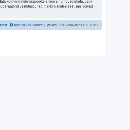
tata kolmandatele osapooltele ilma sinu nõusolekuta, välja
moderaatorid vastutust ühegi häkkimiskatse eest, mis võivad
ntakt
Kustuta kõik foorumi küpsised
Kõik kellaajad on
UTC+03:00