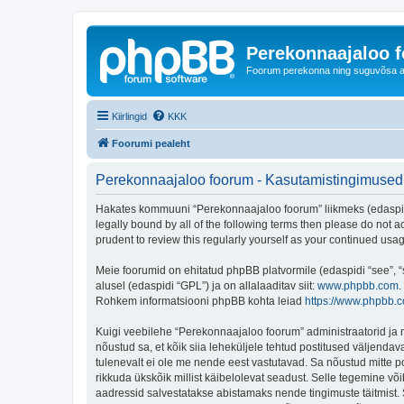
Perekonnaajaloo 
Foorum perekonna ning suguvõsa ajal
Kiirlingid
KKK
Foorumi pealeht
Perekonnaajaloo foorum - Kasutamistingimused
Hakates kommuuni “Perekonnaajaloo foorum” liikmeks (edaspidi "
legally bound by all of the following terms then please do not
prudent to review this regularly yourself as your continued u
Meie foorumid on ehitatud phpBB platvormile (edaspidi “see”,
alusel (edaspidi “GPL”) ja on allalaaditav siit:
www.phpbb.com
.
Rohkem informatsiooni phpBB kohta leiad
https://www.phpbb.
Kuigi veebilehe “Perekonnaajaloo foorum” administraatorid ja mo
nõustud sa, et kõik siia leheküljele tehtud postitused väljendava
tulenevalt ei ole me nende eest vastutavad. Sa nõustud mitte p
rikkuda ükskõik millist käibelolevat seadust. Selle tegemine v
aadressid salvestatakse abistamaks nende tingimuste täitmist. S