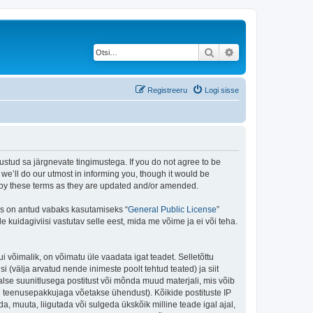
Otsi
Täiendatud otsing
Registreeru
Logi sisse
stud sa järgnevate tingimustega. If you do not agree to be
e’ll do our utmost in informing you, though it would be
d by these terms as they are updated and/or amended.
is on antud vabaks kasutamiseks “
General Public License
”
kuidagiviisi vastutav selle eest, mida me võime ja ei või teha.
i võimalik, on võimatu üle vaadata igat teadet. Selletõttu
i (välja arvatud nende inimeste poolt tehtud teated) ja siit
alse suunitlusega postitust või mõnda muud materjali, mis võib
nu teenusepakkujaga võetakse ühendust). Kõikide postituste IP
, muuta, liigutada või sulgeda ükskõik milline teade igal ajal,