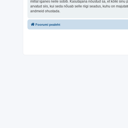
millal iganes neile sobib. Kasutajana nõustud sa, et kõiki sin
arvatud siis, kui seda nõuab selle riigi seadus, kuhu on majut
andmeid ohustada.
Foorumi pealeht