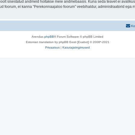
u poolt sisestatud andmeid hoitakse meie andmebaasis. Kuna seda teavet ei avalikus
atud foorum, ei kanna “Perekonnaajaloo foorum” veebihaldur, administraatorid ega 
Ko
Arendas
phpBB
® Forum Software © phpBB Limited
Estonian translation by phpBB Eesti [Exabot] © 2008*-2021
Privaatsus
|
Kasutajatingimused