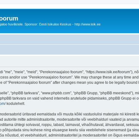
foorum
oo huvilistele. Sponsor: Eesti Isikuloo Keskus - http://www.isik.ee
me", "meie", "meid", “Perekonnaajaloo foorum”, “https://www.isik.ee/foorum”), nõu
 access and/or use “Perekonnaajaloo foorum”. We may change these at any time and w
sage of “Perekonnaajaloo foorum” after changes mean you agree to be legally boun
 “selle”, “phpBB tarkvara”, “www.phpbb.com”, “phpBB Grupp, “phpBB meeskond”), m
 phpBB tarkvara on vaid vahend internetis arutelude pidamiseks, phpBB Grupp ei ole 
com/
kodulehelt.
deraatorid üritavad eemaldada või muuta kõiki vastuolulisi materjale nii kiiresti ku
d autorite mitte administraatorite, moderaatorite või veebihalduri vaateid ja arvamus
ostitama ühtegi solvavat, roppu, labast, laimavat, vihaõhutavat, ähvardavat, seksua
õib põhjustada sinu kohese ning eluaegse keelu siia veebilehele sisenemast (ja si
a nõustud, et veebihalduril, administraatoritel ja moderaatoritel on õigus eemaldada