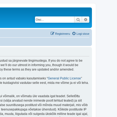
Otsi
Täiendatud otsing
Registreeru
Logi sisse
stud sa järgnevate tingimustega. If you do not agree to be
e’ll do our utmost in informing you, though it would be
d by these terms as they are updated and/or amended.
is on antud vabaks kasutamiseks “
General Public License
”
kuidagiviisi vastutav selle eest, mida me võime ja ei või teha.
i võimalik, on võimatu üle vaadata igat teadet. Selletõttu
i (välja arvatud nende inimeste poolt tehtud teated) ja siit
alse suunitlusega postitust või mõnda muud materjali, mis võib
nu teenusepakkujaga võetakse ühendust). Kõikide postituste IP
, muuta, liigutada või sulgeda ükskõik milline teade igal ajal,