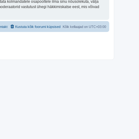
tata kolmandatele osapooltele ilma sinu nõusolekuta, välja
moderaatorid vastutust ühegi häkkimiskatse eest, mis võivad
ntakt
Kustuta kõik foorumi küpsised
Kõik kellaajad on
UTC+03:00