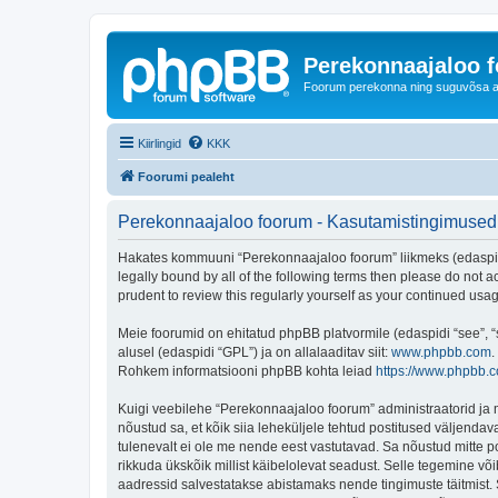
Perekonnaajaloo 
Foorum perekonna ning suguvõsa ajal
Kiirlingid
KKK
Foorumi pealeht
Perekonnaajaloo foorum - Kasutamistingimused
Hakates kommuuni “Perekonnaajaloo foorum” liikmeks (edaspidi "
legally bound by all of the following terms then please do not
prudent to review this regularly yourself as your continued u
Meie foorumid on ehitatud phpBB platvormile (edaspidi “see”,
alusel (edaspidi “GPL”) ja on allalaaditav siit:
www.phpbb.com
.
Rohkem informatsiooni phpBB kohta leiad
https://www.phpbb.
Kuigi veebilehe “Perekonnaajaloo foorum” administraatorid ja mo
nõustud sa, et kõik siia leheküljele tehtud postitused väljendava
tulenevalt ei ole me nende eest vastutavad. Sa nõustud mitte p
rikkuda ükskõik millist käibelolevat seadust. Selle tegemine v
aadressid salvestatakse abistamaks nende tingimuste täitmist. S