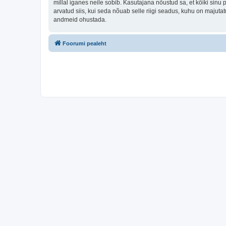
millal iganes neile sobib. Kasutajana nõustud sa, et kõiki sin
arvatud siis, kui seda nõuab selle riigi seadus, kuhu on majut
andmeid ohustada.
Foorumi pealeht