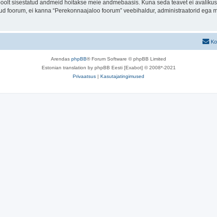
u poolt sisestatud andmeid hoitakse meie andmebaasis. Kuna seda teavet ei avalikus
atud foorum, ei kanna “Perekonnaajaloo foorum” veebihaldur, administraatorid ega 
Ko
Arendas
phpBB
® Forum Software © phpBB Limited
Estonian translation by phpBB Eesti [Exabot] © 2008*-2021
Privaatsus
|
Kasutajatingimused