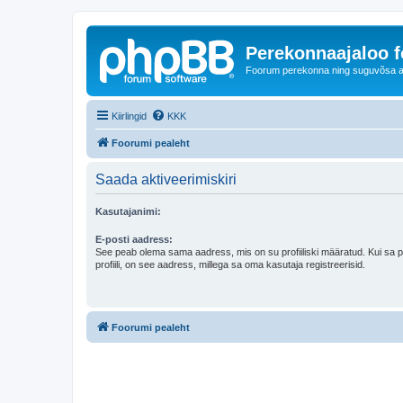
Perekonnaajaloo 
Foorum perekonna ning suguvõsa ajal
Kiirlingid
KKK
Foorumi pealeht
Saada aktiveerimiskiri
Kasutajanimi:
E-posti aadress:
See peab olema sama aadress, mis on su profiiliski määratud. Kui sa 
profiili, on see aadress, millega sa oma kasutaja registreerisid.
Foorumi pealeht