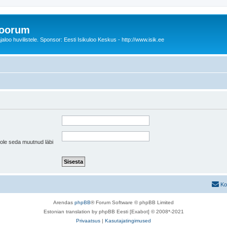
foorum
oo huvilistele. Sponsor: Eesti Isikuloo Keskus - http://www.isik.ee
pole seda muutnud läbi
Ko
Arendas
phpBB
® Forum Software © phpBB Limited
Estonian translation by phpBB Eesti [Exabot] © 2008*-2021
Privaatsus
|
Kasutajatingimused