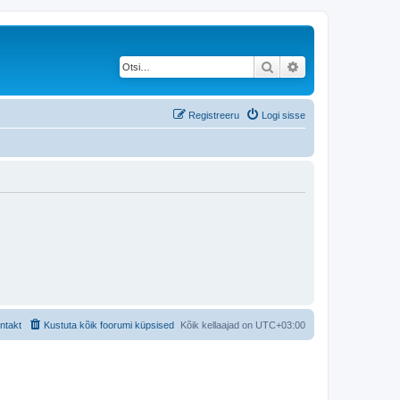
Otsi
Täiendatud otsing
Registreeru
Logi sisse
ntakt
Kustuta kõik foorumi küpsised
Kõik kellaajad on
UTC+03:00