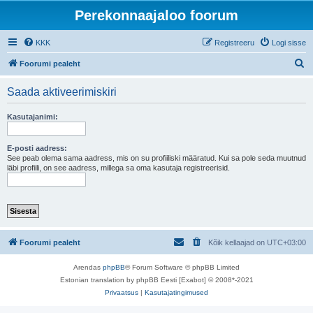
Perekonnaajaloo foorum
KKK
Registreeru
Logi sisse
O
Foorumi pealeht
t
Saada aktiveerimiskiri
s
i
Kasutajanimi:
E-posti aadress:
See peab olema sama aadress, mis on su profiiliski määratud. Kui sa pole seda muutnud
läbi profiili, on see aadress, millega sa oma kasutaja registreerisid.
Foorumi pealeht
Kõik kellaajad on
UTC+03:00
Arendas
phpBB
® Forum Software © phpBB Limited
Estonian translation by phpBB Eesti [Exabot] © 2008*-2021
Privaatsus
|
Kasutajatingimused