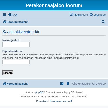
Perekonnaajaloo foorum
KKK
Registreeru
Logi sisse
O
Foorumi pealeht
t
Saada aktiveerimiskiri
s
i
Kasutajanimi:
E-posti aadress:
See peab olema sama aadress, mis on su profiiliski määratud. Kui sa pole seda muutnud
läbi profiili, on see aadress, millega sa oma kasutaja registreerisid.
Foorumi pealeht
Kõik kellaajad on
UTC+03:00
Arendas
phpBB
® Forum Software © phpBB Limited
Estonian translation by phpBB Eesti [Exabot] © 2008*-2021
Privaatsus
|
Kasutajatingimused