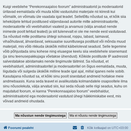
Kuigi veebilehe “Perekonnaajaloo foorum” administraatorid ja moderaatorid
üritavad eemaldada või muuta kõiki vastuolulisi materjale nii kiiresti kui
võimalik, on võimatu üle vaadata igat teadet. Selletõttu nõustud sa, et kõik siia
leheküljele tehtud postitused väljendavad autorite mitte administraatorite,
moderaatorite või veebihalduri vaateid ja arvamusi (välja arvatud nende
inimeste poolt tehtud teated) ja siit tulenevalt ei ole me nende eest vastutavad.
Sa nõustud mitte postitama ühtegi solvavat, roppu, labast, laimavat,
vihaõhutavat, ähvardavat, seksuaalse suunitlusega postitust või mõnda muud
materjali, mis võib rikkuda ükskõik millist käibelolevat seadust. Selle tegemine
võib põhjustada sinu kohese ning eluaegse keelu siia veebilehele sisenemast
(ja sinu teenusepakkujaga võetakse ühendust). Kõikide postituste IP aadressid
salvestatakse abistamaks nende tingimuste täitmist. Sa nõustud, et
veebihalduril, administraatoritel ja moderaatoritel on õigus eemaldada, muuta,
liigutada või sulgeda ükskõik milline teade igal ajal, millal iganes neile sobib.
Kasutajana nõustud sa, et kõiki sinu poolt sisestatud andmeid hoitakse meie
andmebaasis. Kuna seda teavet ei avalikustata kolmandatele osapooltele ilma
sinu nõusolekuta, välja arvatud siis, kui seda nõuab selle riigi seadus, kuhu on
majutatud foorum, ei kanna “Perekonnaajaloo foorum” veebihaldur,
administraatorid ega moderaatorid vastutust ühegi häkkimiskatse eest, mis
võivad andmeid ohustada.
Foorumi pealeht
Kõik kellaajad on
UTC+03:00