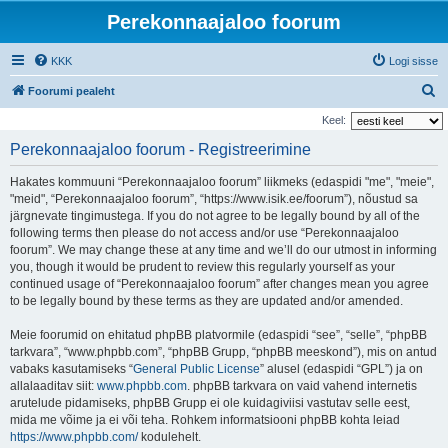
Perekonnaajaloo foorum
KKK
Logi sisse
O
Foorumi pealeht
t
Keel:
s
Perekonnaajaloo foorum - Registreerimine
i
Hakates kommuuni “Perekonnaajaloo foorum” liikmeks (edaspidi "me", "meie",
"meid", “Perekonnaajaloo foorum”, “https://www.isik.ee/foorum”), nõustud sa
järgnevate tingimustega. If you do not agree to be legally bound by all of the
following terms then please do not access and/or use “Perekonnaajaloo
foorum”. We may change these at any time and we’ll do our utmost in informing
you, though it would be prudent to review this regularly yourself as your
continued usage of “Perekonnaajaloo foorum” after changes mean you agree
to be legally bound by these terms as they are updated and/or amended.
Meie foorumid on ehitatud phpBB platvormile (edaspidi “see”, “selle”, “phpBB
tarkvara”, “www.phpbb.com”, “phpBB Grupp, “phpBB meeskond”), mis on antud
vabaks kasutamiseks “
General Public License
” alusel (edaspidi “GPL”) ja on
allalaaditav siit:
www.phpbb.com
. phpBB tarkvara on vaid vahend internetis
arutelude pidamiseks, phpBB Grupp ei ole kuidagiviisi vastutav selle eest,
mida me võime ja ei või teha. Rohkem informatsiooni phpBB kohta leiad
https://www.phpbb.com/
kodulehelt.