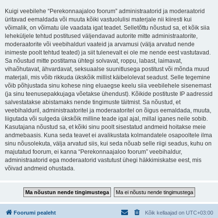
Kuigi veebilehe “Perekonnaajaloo foorum” administraatorid ja moderaatorid
üritavad eemaldada või muuta kõiki vastuolulisi materjale nii kiiresti kui
võimalik, on võimatu üle vaadata igat teadet. Selletõttu nõustud sa, et kõik siia
leheküljele tehtud postitused väljendavad autorite mitte administraatorite,
moderaatorite või veebihalduri vaateid ja arvamusi (välja arvatud nende
inimeste poolt tehtud teated) ja siit tulenevalt ei ole me nende eest vastutavad.
Sa nõustud mitte postitama ühtegi solvavat, roppu, labast, laimavat,
vihaõhutavat, ähvardavat, seksuaalse suunitlusega postitust või mõnda muud
materjali, mis võib rikkuda ükskõik millist käibelolevat seadust. Selle tegemine
võib põhjustada sinu kohese ning eluaegse keelu siia veebilehele sisenemast
(ja sinu teenusepakkujaga võetakse ühendust). Kõikide postituste IP aadressid
salvestatakse abistamaks nende tingimuste täitmist. Sa nõustud, et
veebihalduril, administraatoritel ja moderaatoritel on õigus eemaldada, muuta,
liigutada või sulgeda ükskõik milline teade igal ajal, millal iganes neile sobib.
Kasutajana nõustud sa, et kõiki sinu poolt sisestatud andmeid hoitakse meie
andmebaasis. Kuna seda teavet ei avalikustata kolmandatele osapooltele ilma
sinu nõusolekuta, välja arvatud siis, kui seda nõuab selle riigi seadus, kuhu on
majutatud foorum, ei kanna “Perekonnaajaloo foorum” veebihaldur,
administraatorid ega moderaatorid vastutust ühegi häkkimiskatse eest, mis
võivad andmeid ohustada.
Foorumi pealeht
Kõik kellaajad on
UTC+03:00