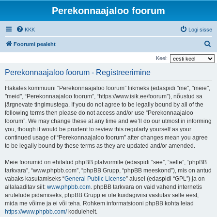
Perekonnaajaloo foorum
KKK
Logi sisse
O
Foorumi pealeht
t
Keel:
s
Perekonnaajaloo foorum - Registreerimine
i
Hakates kommuuni “Perekonnaajaloo foorum” liikmeks (edaspidi "me", "meie",
"meid", “Perekonnaajaloo foorum”, “https://www.isik.ee/foorum”), nõustud sa
järgnevate tingimustega. If you do not agree to be legally bound by all of the
following terms then please do not access and/or use “Perekonnaajaloo
foorum”. We may change these at any time and we’ll do our utmost in informing
you, though it would be prudent to review this regularly yourself as your
continued usage of “Perekonnaajaloo foorum” after changes mean you agree
to be legally bound by these terms as they are updated and/or amended.
Meie foorumid on ehitatud phpBB platvormile (edaspidi “see”, “selle”, “phpBB
tarkvara”, “www.phpbb.com”, “phpBB Grupp, “phpBB meeskond”), mis on antud
vabaks kasutamiseks “
General Public License
” alusel (edaspidi “GPL”) ja on
allalaaditav siit:
www.phpbb.com
. phpBB tarkvara on vaid vahend internetis
arutelude pidamiseks, phpBB Grupp ei ole kuidagiviisi vastutav selle eest,
mida me võime ja ei või teha. Rohkem informatsiooni phpBB kohta leiad
https://www.phpbb.com/
kodulehelt.