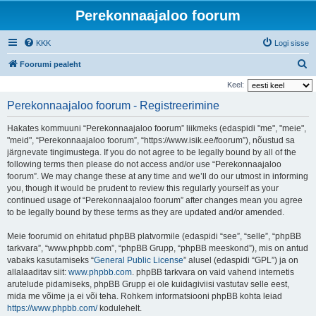
Perekonnaajaloo foorum
KKK
Logi sisse
O
Foorumi pealeht
t
Keel:
s
Perekonnaajaloo foorum - Registreerimine
i
Hakates kommuuni “Perekonnaajaloo foorum” liikmeks (edaspidi "me", "meie",
"meid", “Perekonnaajaloo foorum”, “https://www.isik.ee/foorum”), nõustud sa
järgnevate tingimustega. If you do not agree to be legally bound by all of the
following terms then please do not access and/or use “Perekonnaajaloo
foorum”. We may change these at any time and we’ll do our utmost in informing
you, though it would be prudent to review this regularly yourself as your
continued usage of “Perekonnaajaloo foorum” after changes mean you agree
to be legally bound by these terms as they are updated and/or amended.
Meie foorumid on ehitatud phpBB platvormile (edaspidi “see”, “selle”, “phpBB
tarkvara”, “www.phpbb.com”, “phpBB Grupp, “phpBB meeskond”), mis on antud
vabaks kasutamiseks “
General Public License
” alusel (edaspidi “GPL”) ja on
allalaaditav siit:
www.phpbb.com
. phpBB tarkvara on vaid vahend internetis
arutelude pidamiseks, phpBB Grupp ei ole kuidagiviisi vastutav selle eest,
mida me võime ja ei või teha. Rohkem informatsiooni phpBB kohta leiad
https://www.phpbb.com/
kodulehelt.