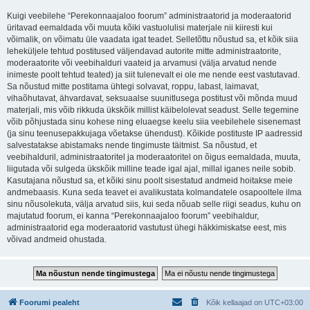
Kuigi veebilehe “Perekonnaajaloo foorum” administraatorid ja moderaatorid
üritavad eemaldada või muuta kõiki vastuolulisi materjale nii kiiresti kui
võimalik, on võimatu üle vaadata igat teadet. Selletõttu nõustud sa, et kõik siia
leheküljele tehtud postitused väljendavad autorite mitte administraatorite,
moderaatorite või veebihalduri vaateid ja arvamusi (välja arvatud nende
inimeste poolt tehtud teated) ja siit tulenevalt ei ole me nende eest vastutavad.
Sa nõustud mitte postitama ühtegi solvavat, roppu, labast, laimavat,
vihaõhutavat, ähvardavat, seksuaalse suunitlusega postitust või mõnda muud
materjali, mis võib rikkuda ükskõik millist käibelolevat seadust. Selle tegemine
võib põhjustada sinu kohese ning eluaegse keelu siia veebilehele sisenemast
(ja sinu teenusepakkujaga võetakse ühendust). Kõikide postituste IP aadressid
salvestatakse abistamaks nende tingimuste täitmist. Sa nõustud, et
veebihalduril, administraatoritel ja moderaatoritel on õigus eemaldada, muuta,
liigutada või sulgeda ükskõik milline teade igal ajal, millal iganes neile sobib.
Kasutajana nõustud sa, et kõiki sinu poolt sisestatud andmeid hoitakse meie
andmebaasis. Kuna seda teavet ei avalikustata kolmandatele osapooltele ilma
sinu nõusolekuta, välja arvatud siis, kui seda nõuab selle riigi seadus, kuhu on
majutatud foorum, ei kanna “Perekonnaajaloo foorum” veebihaldur,
administraatorid ega moderaatorid vastutust ühegi häkkimiskatse eest, mis
võivad andmeid ohustada.
Foorumi pealeht
Kõik kellaajad on
UTC+03:00