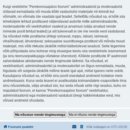
Kuigi veebilehe “Perekonnaajaloo foorum” administraatorid ja moderaatorid
üritavad eemaldada või muuta kõiki vastuolulisi materjale nii kiiresti kui
võimalik, on võimatu üle vaadata igat teadet. Selletõttu nõustud sa, et kõik siia
leheküljele tehtud postitused väljendavad autorite mitte administraatorite,
moderaatorite või veebihalduri vaateid ja arvamusi (välja arvatud nende
inimeste poolt tehtud teated) ja siit tulenevalt ei ole me nende eest vastutavad.
Sa nõustud mitte postitama ühtegi solvavat, roppu, labast, laimavat,
vihaõhutavat, ähvardavat, seksuaalse suunitlusega postitust või mõnda muud
materjali, mis võib rikkuda ükskõik millist käibelolevat seadust. Selle tegemine
võib põhjustada sinu kohese ning eluaegse keelu siia veebilehele sisenemast
(ja sinu teenusepakkujaga võetakse ühendust). Kõikide postituste IP aadressid
salvestatakse abistamaks nende tingimuste täitmist. Sa nõustud, et
veebihalduril, administraatoritel ja moderaatoritel on õigus eemaldada, muuta,
liigutada või sulgeda ükskõik milline teade igal ajal, millal iganes neile sobib.
Kasutajana nõustud sa, et kõiki sinu poolt sisestatud andmeid hoitakse meie
andmebaasis. Kuna seda teavet ei avalikustata kolmandatele osapooltele ilma
sinu nõusolekuta, välja arvatud siis, kui seda nõuab selle riigi seadus, kuhu on
majutatud foorum, ei kanna “Perekonnaajaloo foorum” veebihaldur,
administraatorid ega moderaatorid vastutust ühegi häkkimiskatse eest, mis
võivad andmeid ohustada.
Foorumi pealeht
Kõik kellaajad on
UTC+03:00