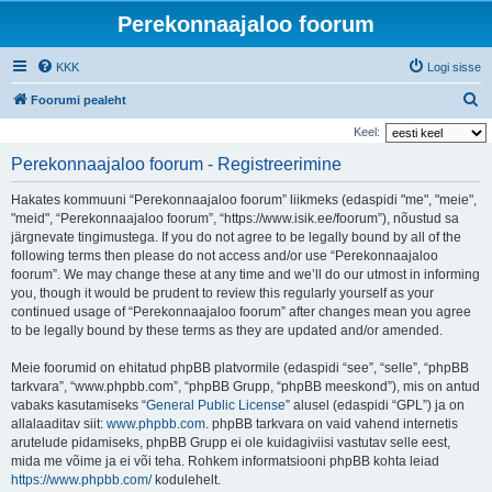
Perekonnaajaloo foorum
KKK
Logi sisse
O
Foorumi pealeht
t
Keel:
s
Perekonnaajaloo foorum - Registreerimine
i
Hakates kommuuni “Perekonnaajaloo foorum” liikmeks (edaspidi "me", "meie",
"meid", “Perekonnaajaloo foorum”, “https://www.isik.ee/foorum”), nõustud sa
järgnevate tingimustega. If you do not agree to be legally bound by all of the
following terms then please do not access and/or use “Perekonnaajaloo
foorum”. We may change these at any time and we’ll do our utmost in informing
you, though it would be prudent to review this regularly yourself as your
continued usage of “Perekonnaajaloo foorum” after changes mean you agree
to be legally bound by these terms as they are updated and/or amended.
Meie foorumid on ehitatud phpBB platvormile (edaspidi “see”, “selle”, “phpBB
tarkvara”, “www.phpbb.com”, “phpBB Grupp, “phpBB meeskond”), mis on antud
vabaks kasutamiseks “
General Public License
” alusel (edaspidi “GPL”) ja on
allalaaditav siit:
www.phpbb.com
. phpBB tarkvara on vaid vahend internetis
arutelude pidamiseks, phpBB Grupp ei ole kuidagiviisi vastutav selle eest,
mida me võime ja ei või teha. Rohkem informatsiooni phpBB kohta leiad
https://www.phpbb.com/
kodulehelt.