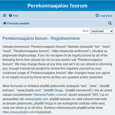
Perekonnaajaloo foorum
KKK
Logi sisse
O
Foorumi pealeht
t
Keel:
s
Perekonnaajaloo foorum - Registreerimine
i
Hakates kommuuni “Perekonnaajaloo foorum” liikmeks (edaspidi "me", "meie",
"meid", “Perekonnaajaloo foorum”, “https://www.isik.ee/foorum”), nõustud sa
järgnevate tingimustega. If you do not agree to be legally bound by all of the
following terms then please do not access and/or use “Perekonnaajaloo
foorum”. We may change these at any time and we’ll do our utmost in informing
you, though it would be prudent to review this regularly yourself as your
continued usage of “Perekonnaajaloo foorum” after changes mean you agree
to be legally bound by these terms as they are updated and/or amended.
Meie foorumid on ehitatud phpBB platvormile (edaspidi “see”, “selle”, “phpBB
tarkvara”, “www.phpbb.com”, “phpBB Grupp, “phpBB meeskond”), mis on antud
vabaks kasutamiseks “
General Public License
” alusel (edaspidi “GPL”) ja on
allalaaditav siit:
www.phpbb.com
. phpBB tarkvara on vaid vahend internetis
arutelude pidamiseks, phpBB Grupp ei ole kuidagiviisi vastutav selle eest,
mida me võime ja ei või teha. Rohkem informatsiooni phpBB kohta leiad
https://www.phpbb.com/
kodulehelt.