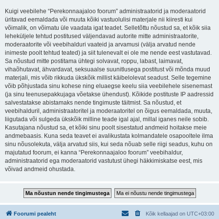
Kuigi veebilehe “Perekonnaajaloo foorum” administraatorid ja moderaatorid
üritavad eemaldada või muuta kõiki vastuolulisi materjale nii kiiresti kui
võimalik, on võimatu üle vaadata igat teadet. Selletõttu nõustud sa, et kõik siia
leheküljele tehtud postitused väljendavad autorite mitte administraatorite,
moderaatorite või veebihalduri vaateid ja arvamusi (välja arvatud nende
inimeste poolt tehtud teated) ja siit tulenevalt ei ole me nende eest vastutavad.
Sa nõustud mitte postitama ühtegi solvavat, roppu, labast, laimavat,
vihaõhutavat, ähvardavat, seksuaalse suunitlusega postitust või mõnda muud
materjali, mis võib rikkuda ükskõik millist käibelolevat seadust. Selle tegemine
võib põhjustada sinu kohese ning eluaegse keelu siia veebilehele sisenemast
(ja sinu teenusepakkujaga võetakse ühendust). Kõikide postituste IP aadressid
salvestatakse abistamaks nende tingimuste täitmist. Sa nõustud, et
veebihalduril, administraatoritel ja moderaatoritel on õigus eemaldada, muuta,
liigutada või sulgeda ükskõik milline teade igal ajal, millal iganes neile sobib.
Kasutajana nõustud sa, et kõiki sinu poolt sisestatud andmeid hoitakse meie
andmebaasis. Kuna seda teavet ei avalikustata kolmandatele osapooltele ilma
sinu nõusolekuta, välja arvatud siis, kui seda nõuab selle riigi seadus, kuhu on
majutatud foorum, ei kanna “Perekonnaajaloo foorum” veebihaldur,
administraatorid ega moderaatorid vastutust ühegi häkkimiskatse eest, mis
võivad andmeid ohustada.
Foorumi pealeht
Kõik kellaajad on
UTC+03:00