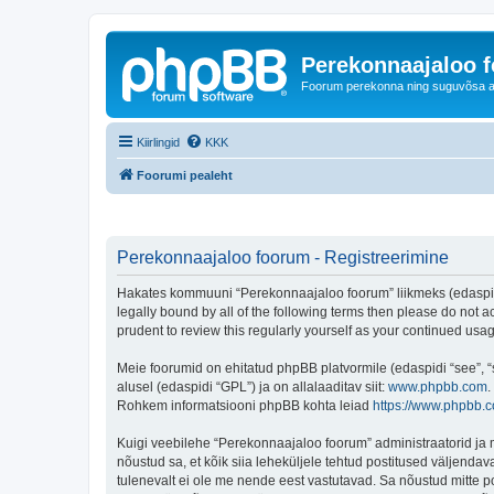
Perekonnaajaloo 
Foorum perekonna ning suguvõsa ajal
Kiirlingid
KKK
Foorumi pealeht
Perekonnaajaloo foorum - Registreerimine
Hakates kommuuni “Perekonnaajaloo foorum” liikmeks (edaspidi "
legally bound by all of the following terms then please do not
prudent to review this regularly yourself as your continued u
Meie foorumid on ehitatud phpBB platvormile (edaspidi “see”,
alusel (edaspidi “GPL”) ja on allalaaditav siit:
www.phpbb.com
.
Rohkem informatsiooni phpBB kohta leiad
https://www.phpbb.
Kuigi veebilehe “Perekonnaajaloo foorum” administraatorid ja mo
nõustud sa, et kõik siia leheküljele tehtud postitused väljendava
tulenevalt ei ole me nende eest vastutavad. Sa nõustud mitte p