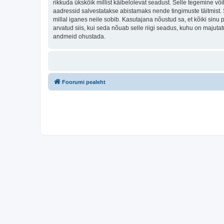
rikkuda ükskõik millist käibelolevat seadust. Selle tegemine v
aadressid salvestatakse abistamaks nende tingimuste täitmist. S
millal iganes neile sobib. Kasutajana nõustud sa, et kõiki sin
arvatud siis, kui seda nõuab selle riigi seadus, kuhu on majut
andmeid ohustada.
Foorumi pealeht