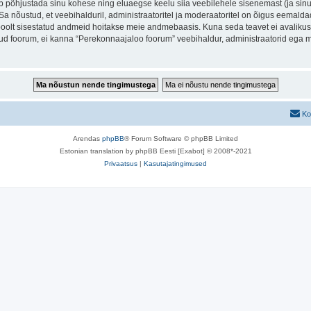
õib põhjustada sinu kohese ning eluaegse keelu siia veebilehele sisenemast (ja si
a nõustud, et veebihalduril, administraatoritel ja moderaatoritel on õigus eemaldada
u poolt sisestatud andmeid hoitakse meie andmebaasis. Kuna seda teavet ei avalikus
atud foorum, ei kanna “Perekonnaajaloo foorum” veebihaldur, administraatorid ega 
Ko
Arendas
phpBB
® Forum Software © phpBB Limited
Estonian translation by phpBB Eesti [Exabot] © 2008*-2021
Privaatsus
|
Kasutajatingimused