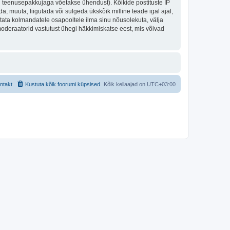
nu teenusepakkujaga võetakse ühendust). Kõikide postituste IP
, muuta, liigutada või sulgeda ükskõik milline teade igal ajal,
tata kolmandatele osapooltele ilma sinu nõusolekuta, välja
moderaatorid vastutust ühegi häkkimiskatse eest, mis võivad
ntakt
Kustuta kõik foorumi küpsised
Kõik kellaajad on
UTC+03:00