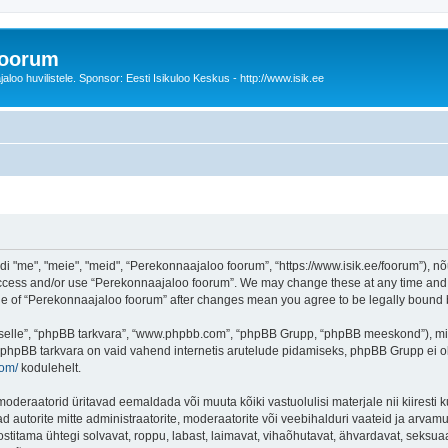
foorum
oo huvilistele. Sponsor: Eesti Isikuloo Keskus - http://www.isik.ee
me", "meie", "meid", “Perekonnaajaloo foorum”, “https://www.isik.ee/foorum”), nõu
 access and/or use “Perekonnaajaloo foorum”. We may change these at any time and w
sage of “Perekonnaajaloo foorum” after changes mean you agree to be legally boun
 “selle”, “phpBB tarkvara”, “www.phpbb.com”, “phpBB Grupp, “phpBB meeskond”), m
 phpBB tarkvara on vaid vahend internetis arutelude pidamiseks, phpBB Grupp ei ole 
com/
kodulehelt.
deraatorid üritavad eemaldada või muuta kõiki vastuolulisi materjale nii kiiresti ku
d autorite mitte administraatorite, moderaatorite või veebihalduri vaateid ja arvamus
ostitama ühtegi solvavat, roppu, labast, laimavat, vihaõhutavat, ähvardavat, seksua