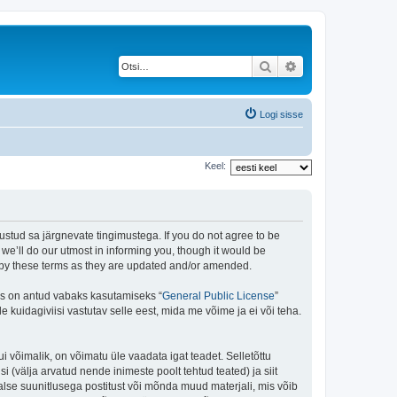
Otsi
Täiendatud otsing
Logi sisse
Keel:
stud sa järgnevate tingimustega. If you do not agree to be
e’ll do our utmost in informing you, though it would be
d by these terms as they are updated and/or amended.
is on antud vabaks kasutamiseks “
General Public License
”
kuidagiviisi vastutav selle eest, mida me võime ja ei või teha.
i võimalik, on võimatu üle vaadata igat teadet. Selletõttu
i (välja arvatud nende inimeste poolt tehtud teated) ja siit
alse suunitlusega postitust või mõnda muud materjali, mis võib