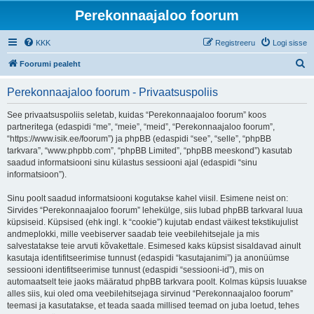
Perekonnaajaloo foorum
KKK
Registreeru
Logi sisse
O
Foorumi pealeht
t
Perekonnaajaloo foorum - Privaatsuspoliis
s
i
See privaatsuspoliis seletab, kuidas “Perekonnaajaloo foorum” koos
partneritega (edaspidi “me”, “meie”, “meid”, “Perekonnaajaloo foorum”,
“https://www.isik.ee/foorum”) ja phpBB (edaspidi “see”, “selle”, “phpBB
tarkvara”, “www.phpbb.com”, “phpBB Limited”, “phpBB meeskond”) kasutab
saadud informatsiooni sinu külastus sessiooni ajal (edaspidi “sinu
informatsioon”).
Sinu poolt saadud informatsiooni kogutakse kahel viisil. Esimene neist on:
Sirvides “Perekonnaajaloo foorum” lehekülge, siis lubad phpBB tarkvaral luua
küpsiseid. Küpsised (ehk ingl. k “cookie”) kujutab endast väikest tekstikujulist
andmeplokki, mille veebiserver saadab teie veebilehitsejale ja mis
salvestatakse teie arvuti kõvakettale. Esimesed kaks küpsist sisaldavad ainult
kasutaja identifitseerimise tunnust (edaspidi “kasutajanimi”) ja anonüümse
sessiooni identifitseerimise tunnust (edaspidi “sessiooni-id”), mis on
automaatselt teie jaoks määratud phpBB tarkvara poolt. Kolmas küpsis luuakse
alles siis, kui oled oma veebilehitsejaga sirvinud “Perekonnaajaloo foorum”
teemasi ja kasutatakse, et teada saada millised teemad on juba loetud, tehes