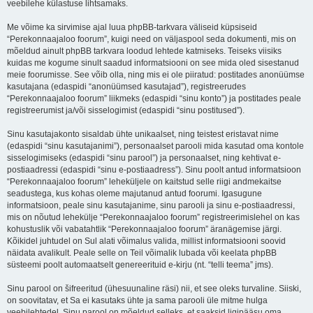
veebilehe külastuse lihtsamaks.
Me võime ka sirvimise ajal luua phpBB-tarkvara väliseid küpsiseid
“Perekonnaajaloo foorum”, kuigi need on väljaspool seda dokumenti, mis on
mõeldud ainult phpBB tarkvara loodud lehtede katmiseks. Teiseks viisiks
kuidas me kogume sinult saadud informatsiooni on see mida oled sisestanud
meie foorumisse. See võib olla, ning mis ei ole piiratud: postitades anonüümse
kasutajana (edaspidi “anonüümsed kasutajad”), registreerudes
“Perekonnaajaloo foorum” liikmeks (edaspidi “sinu konto”) ja postitades peale
registreerumist ja/või sisselogimist (edaspidi “sinu postitused”).
Sinu kasutajakonto sisaldab ühte unikaalset, ning teistest eristavat nime
(edaspidi “sinu kasutajanimi”), personaalset parooli mida kasutad oma kontole
sisselogimiseks (edaspidi “sinu parool”) ja personaalset, ning kehtivat e-
postiaadressi (edaspidi “sinu e-postiaadress”). Sinu poolt antud informatsioon
“Perekonnaajaloo foorum” leheküljele on kaitstud selle riigi andmekaitse
seadustega, kus kohas oleme majutanud antud foorumi. Igasugune
informatsioon, peale sinu kasutajanime, sinu parooli ja sinu e-postiaadressi,
mis on nõutud lehekülje “Perekonnaajaloo foorum” registreerimislehel on kas
kohustuslik või vabatahtlik “Perekonnaajaloo foorum” äranägemise järgi.
Kõikidel juhtudel on Sul alati võimalus valida, millist informatsiooni soovid
näidata avalikult. Peale selle on Teil võimalik lubada või keelata phpBB
süsteemi poolt automaatselt genereerituid e-kirju (nt. “telli teema” jms).
Sinu parool on šifreeritud (ühesuunaline räsi) nii, et see oleks turvaline. Siiski,
on soovitatav, et Sa ei kasutaks ühte ja sama parooli üle mitme hulga
veebilehtedel. Sinu parool on mõeldud selleks, et saaksid ligipääsu oma