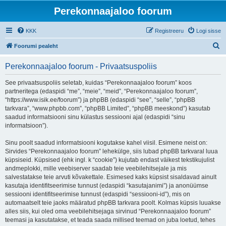
Perekonnaajaloo foorum
KKK
Registreeru
Logi sisse
O
Foorumi pealeht
t
Perekonnaajaloo foorum - Privaatsuspoliis
s
i
See privaatsuspoliis seletab, kuidas “Perekonnaajaloo foorum” koos
partneritega (edaspidi “me”, “meie”, “meid”, “Perekonnaajaloo foorum”,
“https://www.isik.ee/foorum”) ja phpBB (edaspidi “see”, “selle”, “phpBB
tarkvara”, “www.phpbb.com”, “phpBB Limited”, “phpBB meeskond”) kasutab
saadud informatsiooni sinu külastus sessiooni ajal (edaspidi “sinu
informatsioon”).
Sinu poolt saadud informatsiooni kogutakse kahel viisil. Esimene neist on:
Sirvides “Perekonnaajaloo foorum” lehekülge, siis lubad phpBB tarkvaral luua
küpsiseid. Küpsised (ehk ingl. k “cookie”) kujutab endast väikest tekstikujulist
andmeplokki, mille veebiserver saadab teie veebilehitsejale ja mis
salvestatakse teie arvuti kõvakettale. Esimesed kaks küpsist sisaldavad ainult
kasutaja identifitseerimise tunnust (edaspidi “kasutajanimi”) ja anonüümse
sessiooni identifitseerimise tunnust (edaspidi “sessiooni-id”), mis on
automaatselt teie jaoks määratud phpBB tarkvara poolt. Kolmas küpsis luuakse
alles siis, kui oled oma veebilehitsejaga sirvinud “Perekonnaajaloo foorum”
teemasi ja kasutatakse, et teada saada millised teemad on juba loetud, tehes