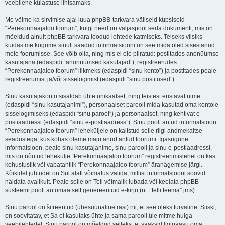
veebilehe külastuse lihtsamaks.
Me võime ka sirvimise ajal luua phpBB-tarkvara väliseid küpsiseid
“Perekonnaajaloo foorum”, kuigi need on väljaspool seda dokumenti, mis on
mõeldud ainult phpBB tarkvara loodud lehtede katmiseks. Teiseks viisiks
kuidas me kogume sinult saadud informatsiooni on see mida oled sisestanud
meie foorumisse. See võib olla, ning mis ei ole piiratud: postitades anonüümse
kasutajana (edaspidi “anonüümsed kasutajad”), registreerudes
“Perekonnaajaloo foorum” liikmeks (edaspidi “sinu konto”) ja postitades peale
registreerumist ja/või sisselogimist (edaspidi “sinu postitused”).
Sinu kasutajakonto sisaldab ühte unikaalset, ning teistest eristavat nime
(edaspidi “sinu kasutajanimi”), personaalset parooli mida kasutad oma kontole
sisselogimiseks (edaspidi “sinu parool”) ja personaalset, ning kehtivat e-
postiaadressi (edaspidi “sinu e-postiaadress”). Sinu poolt antud informatsioon
“Perekonnaajaloo foorum” leheküljele on kaitstud selle riigi andmekaitse
seadustega, kus kohas oleme majutanud antud foorumi. Igasugune
informatsioon, peale sinu kasutajanime, sinu parooli ja sinu e-postiaadressi,
mis on nõutud lehekülje “Perekonnaajaloo foorum” registreerimislehel on kas
kohustuslik või vabatahtlik “Perekonnaajaloo foorum” äranägemise järgi.
Kõikidel juhtudel on Sul alati võimalus valida, millist informatsiooni soovid
näidata avalikult. Peale selle on Teil võimalik lubada või keelata phpBB
süsteemi poolt automaatselt genereerituid e-kirju (nt. “telli teema” jms).
Sinu parool on šifreeritud (ühesuunaline räsi) nii, et see oleks turvaline. Siiski,
on soovitatav, et Sa ei kasutaks ühte ja sama parooli üle mitme hulga
veebilehtedel. Sinu parool on mõeldud selleks, et saaksid ligipääsu oma