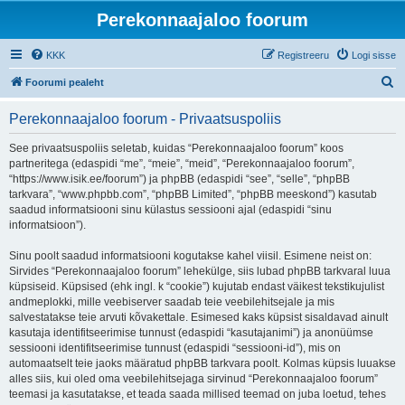
Perekonnaajaloo foorum
KKK
Registreeru
Logi sisse
O
Foorumi pealeht
t
Perekonnaajaloo foorum - Privaatsuspoliis
s
i
See privaatsuspoliis seletab, kuidas “Perekonnaajaloo foorum” koos
partneritega (edaspidi “me”, “meie”, “meid”, “Perekonnaajaloo foorum”,
“https://www.isik.ee/foorum”) ja phpBB (edaspidi “see”, “selle”, “phpBB
tarkvara”, “www.phpbb.com”, “phpBB Limited”, “phpBB meeskond”) kasutab
saadud informatsiooni sinu külastus sessiooni ajal (edaspidi “sinu
informatsioon”).
Sinu poolt saadud informatsiooni kogutakse kahel viisil. Esimene neist on:
Sirvides “Perekonnaajaloo foorum” lehekülge, siis lubad phpBB tarkvaral luua
küpsiseid. Küpsised (ehk ingl. k “cookie”) kujutab endast väikest tekstikujulist
andmeplokki, mille veebiserver saadab teie veebilehitsejale ja mis
salvestatakse teie arvuti kõvakettale. Esimesed kaks küpsist sisaldavad ainult
kasutaja identifitseerimise tunnust (edaspidi “kasutajanimi”) ja anonüümse
sessiooni identifitseerimise tunnust (edaspidi “sessiooni-id”), mis on
automaatselt teie jaoks määratud phpBB tarkvara poolt. Kolmas küpsis luuakse
alles siis, kui oled oma veebilehitsejaga sirvinud “Perekonnaajaloo foorum”
teemasi ja kasutatakse, et teada saada millised teemad on juba loetud, tehes