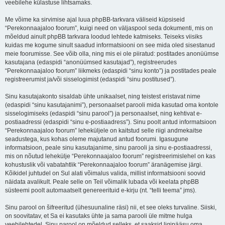
veebilehe külastuse lihtsamaks.
Me võime ka sirvimise ajal luua phpBB-tarkvara väliseid küpsiseid
“Perekonnaajaloo foorum”, kuigi need on väljaspool seda dokumenti, mis on
mõeldud ainult phpBB tarkvara loodud lehtede katmiseks. Teiseks viisiks
kuidas me kogume sinult saadud informatsiooni on see mida oled sisestanud
meie foorumisse. See võib olla, ning mis ei ole piiratud: postitades anonüümse
kasutajana (edaspidi “anonüümsed kasutajad”), registreerudes
“Perekonnaajaloo foorum” liikmeks (edaspidi “sinu konto”) ja postitades peale
registreerumist ja/või sisselogimist (edaspidi “sinu postitused”).
Sinu kasutajakonto sisaldab ühte unikaalset, ning teistest eristavat nime
(edaspidi “sinu kasutajanimi”), personaalset parooli mida kasutad oma kontole
sisselogimiseks (edaspidi “sinu parool”) ja personaalset, ning kehtivat e-
postiaadressi (edaspidi “sinu e-postiaadress”). Sinu poolt antud informatsioon
“Perekonnaajaloo foorum” leheküljele on kaitstud selle riigi andmekaitse
seadustega, kus kohas oleme majutanud antud foorumi. Igasugune
informatsioon, peale sinu kasutajanime, sinu parooli ja sinu e-postiaadressi,
mis on nõutud lehekülje “Perekonnaajaloo foorum” registreerimislehel on kas
kohustuslik või vabatahtlik “Perekonnaajaloo foorum” äranägemise järgi.
Kõikidel juhtudel on Sul alati võimalus valida, millist informatsiooni soovid
näidata avalikult. Peale selle on Teil võimalik lubada või keelata phpBB
süsteemi poolt automaatselt genereerituid e-kirju (nt. “telli teema” jms).
Sinu parool on šifreeritud (ühesuunaline räsi) nii, et see oleks turvaline. Siiski,
on soovitatav, et Sa ei kasutaks ühte ja sama parooli üle mitme hulga
veebilehtedel. Sinu parool on mõeldud selleks, et saaksid ligipääsu oma