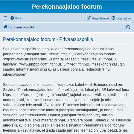
Perekonnaajaloo foorum
KKK
Registreeru
Logi sisse
O
Foorumi pealeht
t
Perekonnaajaloo foorum - Privaatsuspoliis
s
i
See privaatsuspoliis seletab, kuidas “Perekonnaajaloo foorum” koos
partneritega (edaspidi “me”, “meie”, “meid”, “Perekonnaajaloo foorum”,
“https://www.isik.ee/foorum”) ja phpBB (edaspidi “see”, “selle”, “phpBB
tarkvara”, “www.phpbb.com”, “phpBB Limited”, “phpBB meeskond”) kasutab
saadud informatsiooni sinu külastus sessiooni ajal (edaspidi “sinu
informatsioon”).
Sinu poolt saadud informatsiooni kogutakse kahel viisil. Esimene neist on:
Sirvides “Perekonnaajaloo foorum” lehekülge, siis lubad phpBB tarkvaral luua
küpsiseid. Küpsised (ehk ingl. k “cookie”) kujutab endast väikest tekstikujulist
andmeplokki, mille veebiserver saadab teie veebilehitsejale ja mis
salvestatakse teie arvuti kõvakettale. Esimesed kaks küpsist sisaldavad ainult
kasutaja identifitseerimise tunnust (edaspidi “kasutajanimi”) ja anonüümse
sessiooni identifitseerimise tunnust (edaspidi “sessiooni-id”), mis on
automaatselt teie jaoks määratud phpBB tarkvara poolt. Kolmas küpsis luuakse
alles siis, kui oled oma veebilehitsejaga sirvinud “Perekonnaajaloo foorum”
teemasi ja kasutatakse, et teada saada millised teemad on juba loetud, tehes