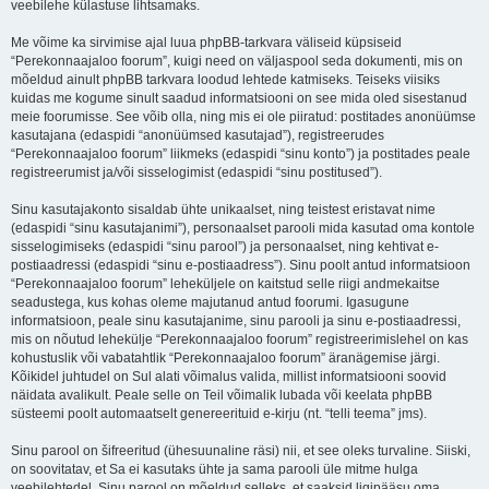
veebilehe külastuse lihtsamaks.
Me võime ka sirvimise ajal luua phpBB-tarkvara väliseid küpsiseid
“Perekonnaajaloo foorum”, kuigi need on väljaspool seda dokumenti, mis on
mõeldud ainult phpBB tarkvara loodud lehtede katmiseks. Teiseks viisiks
kuidas me kogume sinult saadud informatsiooni on see mida oled sisestanud
meie foorumisse. See võib olla, ning mis ei ole piiratud: postitades anonüümse
kasutajana (edaspidi “anonüümsed kasutajad”), registreerudes
“Perekonnaajaloo foorum” liikmeks (edaspidi “sinu konto”) ja postitades peale
registreerumist ja/või sisselogimist (edaspidi “sinu postitused”).
Sinu kasutajakonto sisaldab ühte unikaalset, ning teistest eristavat nime
(edaspidi “sinu kasutajanimi”), personaalset parooli mida kasutad oma kontole
sisselogimiseks (edaspidi “sinu parool”) ja personaalset, ning kehtivat e-
postiaadressi (edaspidi “sinu e-postiaadress”). Sinu poolt antud informatsioon
“Perekonnaajaloo foorum” leheküljele on kaitstud selle riigi andmekaitse
seadustega, kus kohas oleme majutanud antud foorumi. Igasugune
informatsioon, peale sinu kasutajanime, sinu parooli ja sinu e-postiaadressi,
mis on nõutud lehekülje “Perekonnaajaloo foorum” registreerimislehel on kas
kohustuslik või vabatahtlik “Perekonnaajaloo foorum” äranägemise järgi.
Kõikidel juhtudel on Sul alati võimalus valida, millist informatsiooni soovid
näidata avalikult. Peale selle on Teil võimalik lubada või keelata phpBB
süsteemi poolt automaatselt genereerituid e-kirju (nt. “telli teema” jms).
Sinu parool on šifreeritud (ühesuunaline räsi) nii, et see oleks turvaline. Siiski,
on soovitatav, et Sa ei kasutaks ühte ja sama parooli üle mitme hulga
veebilehtedel. Sinu parool on mõeldud selleks, et saaksid ligipääsu oma