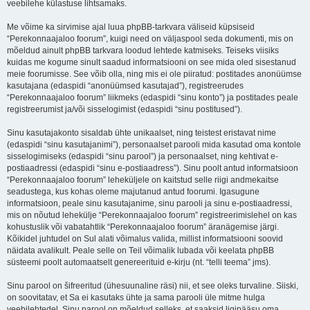
veebilehe külastuse lihtsamaks.
Me võime ka sirvimise ajal luua phpBB-tarkvara väliseid küpsiseid
“Perekonnaajaloo foorum”, kuigi need on väljaspool seda dokumenti, mis on
mõeldud ainult phpBB tarkvara loodud lehtede katmiseks. Teiseks viisiks
kuidas me kogume sinult saadud informatsiooni on see mida oled sisestanud
meie foorumisse. See võib olla, ning mis ei ole piiratud: postitades anonüümse
kasutajana (edaspidi “anonüümsed kasutajad”), registreerudes
“Perekonnaajaloo foorum” liikmeks (edaspidi “sinu konto”) ja postitades peale
registreerumist ja/või sisselogimist (edaspidi “sinu postitused”).
Sinu kasutajakonto sisaldab ühte unikaalset, ning teistest eristavat nime
(edaspidi “sinu kasutajanimi”), personaalset parooli mida kasutad oma kontole
sisselogimiseks (edaspidi “sinu parool”) ja personaalset, ning kehtivat e-
postiaadressi (edaspidi “sinu e-postiaadress”). Sinu poolt antud informatsioon
“Perekonnaajaloo foorum” leheküljele on kaitstud selle riigi andmekaitse
seadustega, kus kohas oleme majutanud antud foorumi. Igasugune
informatsioon, peale sinu kasutajanime, sinu parooli ja sinu e-postiaadressi,
mis on nõutud lehekülje “Perekonnaajaloo foorum” registreerimislehel on kas
kohustuslik või vabatahtlik “Perekonnaajaloo foorum” äranägemise järgi.
Kõikidel juhtudel on Sul alati võimalus valida, millist informatsiooni soovid
näidata avalikult. Peale selle on Teil võimalik lubada või keelata phpBB
süsteemi poolt automaatselt genereerituid e-kirju (nt. “telli teema” jms).
Sinu parool on šifreeritud (ühesuunaline räsi) nii, et see oleks turvaline. Siiski,
on soovitatav, et Sa ei kasutaks ühte ja sama parooli üle mitme hulga
veebilehtedel. Sinu parool on mõeldud selleks, et saaksid ligipääsu oma