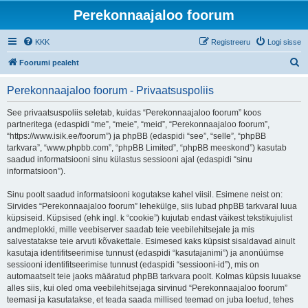
Perekonnaajaloo foorum
KKK
Registreeru
Logi sisse
O
Foorumi pealeht
t
Perekonnaajaloo foorum - Privaatsuspoliis
s
i
See privaatsuspoliis seletab, kuidas “Perekonnaajaloo foorum” koos
partneritega (edaspidi “me”, “meie”, “meid”, “Perekonnaajaloo foorum”,
“https://www.isik.ee/foorum”) ja phpBB (edaspidi “see”, “selle”, “phpBB
tarkvara”, “www.phpbb.com”, “phpBB Limited”, “phpBB meeskond”) kasutab
saadud informatsiooni sinu külastus sessiooni ajal (edaspidi “sinu
informatsioon”).
Sinu poolt saadud informatsiooni kogutakse kahel viisil. Esimene neist on:
Sirvides “Perekonnaajaloo foorum” lehekülge, siis lubad phpBB tarkvaral luua
küpsiseid. Küpsised (ehk ingl. k “cookie”) kujutab endast väikest tekstikujulist
andmeplokki, mille veebiserver saadab teie veebilehitsejale ja mis
salvestatakse teie arvuti kõvakettale. Esimesed kaks küpsist sisaldavad ainult
kasutaja identifitseerimise tunnust (edaspidi “kasutajanimi”) ja anonüümse
sessiooni identifitseerimise tunnust (edaspidi “sessiooni-id”), mis on
automaatselt teie jaoks määratud phpBB tarkvara poolt. Kolmas küpsis luuakse
alles siis, kui oled oma veebilehitsejaga sirvinud “Perekonnaajaloo foorum”
teemasi ja kasutatakse, et teada saada millised teemad on juba loetud, tehes