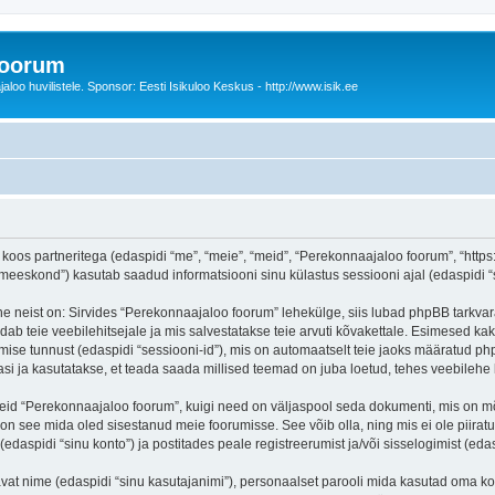
foorum
oo huvilistele. Sponsor: Eesti Isikuloo Keskus - http://www.isik.ee
oos partneritega (edaspidi “me”, “meie”, “meid”, “Perekonnaajaloo foorum”, “https:/
eskond”) kasutab saadud informatsiooni sinu külastus sessiooni ajal (edaspidi “s
e neist on: Sirvides “Perekonnaajaloo foorum” lehekülge, siis lubad phpBB tarkvara
dab teie veebilehitsejale ja mis salvestatakse teie arvuti kõvakettale. Esimesed kak
mise tunnust (edaspidi “sessiooni-id”), mis on automaatselt teie jaoks määratud php
i ja kasutatakse, et teada saada millised teemad on juba loetud, tehes veebilehe 
seid “Perekonnaajaloo foorum”, kuigi need on väljaspool seda dokumenti, mis on m
 on see mida oled sisestanud meie foorumisse. See võib olla, ning mis ei ole pii
daspidi “sinu konto”) ja postitades peale registreerumist ja/või sisselogimist (edas
tavat nime (edaspidi “sinu kasutajanimi”), personaalset parooli mida kasutad oma ko