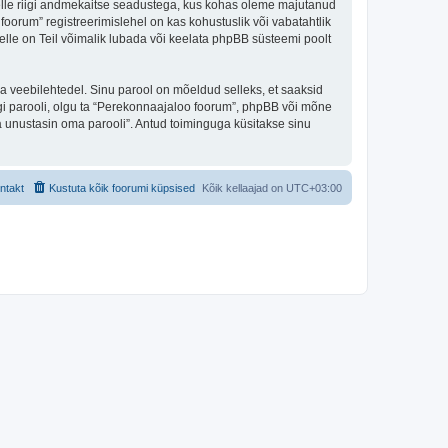
 selle riigi andmekaitse seadustega, kus kohas oleme majutanud
oorum” registreerimislehel on kas kohustuslik või vabatahtlik
selle on Teil võimalik lubada või keelata phpBB süsteemi poolt
ulga veebilehtedel. Sinu parool on mõeldud selleks, et saaksid
agi parooli, olgu ta “Perekonnaajaloo foorum”, phpBB või mõne
 unustasin oma parooli”. Antud toiminguga küsitakse sinu
ntakt
Kustuta kõik foorumi küpsised
Kõik kellaajad on
UTC+03:00