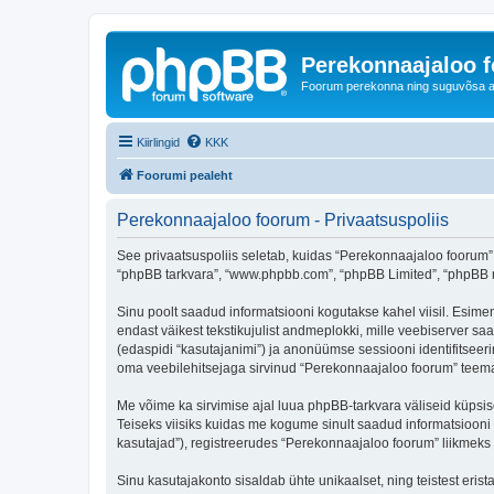
Perekonnaajaloo 
Foorum perekonna ning suguvõsa ajal
Kiirlingid
KKK
Foorumi pealeht
Perekonnaajaloo foorum - Privaatsuspoliis
See privaatsuspoliis seletab, kuidas “Perekonnaajaloo foorum” k
“phpBB tarkvara”, “www.phpbb.com”, “phpBB Limited”, “phpBB me
Sinu poolt saadud informatsiooni kogutakse kahel viisil. Esimen
endast väikest tekstikujulist andmeplokki, mille veebiserver saa
(edaspidi “kasutajanimi”) ja anonüümse sessiooni identifitseeri
oma veebilehitsejaga sirvinud “Perekonnaajaloo foorum” teemas
Me võime ka sirvimise ajal luua phpBB-tarkvara väliseid küpsi
Teiseks viisiks kuidas me kogume sinult saadud informatsiooni
kasutajad”), registreerudes “Perekonnaajaloo foorum” liikmeks (e
Sinu kasutajakonto sisaldab ühte unikaalset, ning teistest eris