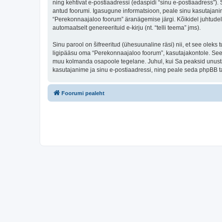
ning kehtivat e-postiaadressi (edaspidi “sinu e-postiaadress”)
antud foorumi. Igasugune informatsioon, peale sinu kasutajanim
“Perekonnaajaloo foorum” äranägemise järgi. Kõikidel juhtudel o
automaatselt genereerituid e-kirju (nt. “telli teema” jms).
Sinu parool on šifreeritud (ühesuunaline räsi) nii, et see oleks
ligipääsu oma “Perekonnaajaloo foorum”, kasutajakontole. Seega
muu kolmanda osapoole tegelane. Juhul, kui Sa peaksid unusta
kasutajanime ja sinu e-postiaadressi, ning peale seda phpBB ta
Foorumi pealeht