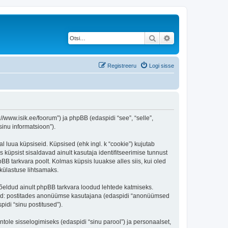
Otsi
Täiendatud otsing
Registreeru
Logi sisse
/www.isik.ee/foorum”) ja phpBB (edaspidi “see”, “selle”,
inu informatsioon”).
l luua küpsiseid. Küpsised (ehk ingl. k “cookie”) kujutab
s küpsist sisaldavad ainult kasutaja identifitseerimise tunnust
BB tarkvara poolt. Kolmas küpsis luuakse alles siis, kui oled
külastuse lihtsamaks.
õeldud ainult phpBB tarkvara loodud lehtede katmiseks.
ratud: postitades anonüümse kasutajana (edaspidi “anonüümsed
pidi “sinu postitused”).
ntole sisselogimiseks (edaspidi “sinu parool”) ja personaalset,