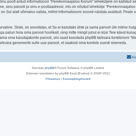
. Sinu poolt antud informatsioon “Perekonnaajaloo foorum” leheküljele on kaitstud
e, sinu parooli ja sinu e-postiaadressi, mis on nõutud lehekülje “Perekonnaajaloo f
n Sul alati võimalus valida, millist informatsiooni soovid näidata avalikult. Peale 
 turvaline. Siiski, on soovitatav, et Sa ei kasutaks ühte ja sama parooli üle mitme h
 palun hoia oma parooli hoolikalt, ning mitte mingil juhul ei küsi Teie käest kun
ma oma kasutajakonto parooli, siis saad kasutada phpBB tarkvara funktsiooni “Ma
rkvara genereerib sulle uue parooli, et saaksid oma kontole uuesti siseneda.
Ko
Arendas
phpBB
® Forum Software © phpBB Limited
Estonian translation by phpBB Eesti [Exabot] © 2008*-2021
Privaatsus
|
Kasutajatingimused