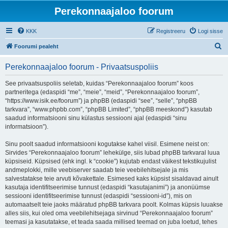
Perekonnaajaloo foorum
KKK
Registreeru
Logi sisse
O
Foorumi pealeht
t
Perekonnaajaloo foorum - Privaatsuspoliis
s
i
See privaatsuspoliis seletab, kuidas “Perekonnaajaloo foorum” koos
partneritega (edaspidi “me”, “meie”, “meid”, “Perekonnaajaloo foorum”,
“https://www.isik.ee/foorum”) ja phpBB (edaspidi “see”, “selle”, “phpBB
tarkvara”, “www.phpbb.com”, “phpBB Limited”, “phpBB meeskond”) kasutab
saadud informatsiooni sinu külastus sessiooni ajal (edaspidi “sinu
informatsioon”).
Sinu poolt saadud informatsiooni kogutakse kahel viisil. Esimene neist on:
Sirvides “Perekonnaajaloo foorum” lehekülge, siis lubad phpBB tarkvaral luua
küpsiseid. Küpsised (ehk ingl. k “cookie”) kujutab endast väikest tekstikujulist
andmeplokki, mille veebiserver saadab teie veebilehitsejale ja mis
salvestatakse teie arvuti kõvakettale. Esimesed kaks küpsist sisaldavad ainult
kasutaja identifitseerimise tunnust (edaspidi “kasutajanimi”) ja anonüümse
sessiooni identifitseerimise tunnust (edaspidi “sessiooni-id”), mis on
automaatselt teie jaoks määratud phpBB tarkvara poolt. Kolmas küpsis luuakse
alles siis, kui oled oma veebilehitsejaga sirvinud “Perekonnaajaloo foorum”
teemasi ja kasutatakse, et teada saada millised teemad on juba loetud, tehes