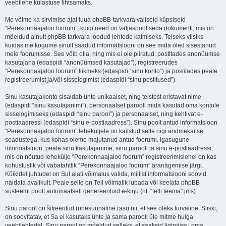
veebilehe külastuse lihtsamaks.
Me võime ka sirvimise ajal luua phpBB-tarkvara väliseid küpsiseid
“Perekonnaajaloo foorum”, kuigi need on väljaspool seda dokumenti, mis on
mõeldud ainult phpBB tarkvara loodud lehtede katmiseks. Teiseks viisiks
kuidas me kogume sinult saadud informatsiooni on see mida oled sisestanud
meie foorumisse. See võib olla, ning mis ei ole piiratud: postitades anonüümse
kasutajana (edaspidi “anonüümsed kasutajad”), registreerudes
“Perekonnaajaloo foorum” liikmeks (edaspidi “sinu konto”) ja postitades peale
registreerumist ja/või sisselogimist (edaspidi “sinu postitused”).
Sinu kasutajakonto sisaldab ühte unikaalset, ning teistest eristavat nime
(edaspidi “sinu kasutajanimi”), personaalset parooli mida kasutad oma kontole
sisselogimiseks (edaspidi “sinu parool”) ja personaalset, ning kehtivat e-
postiaadressi (edaspidi “sinu e-postiaadress”). Sinu poolt antud informatsioon
“Perekonnaajaloo foorum” leheküljele on kaitstud selle riigi andmekaitse
seadustega, kus kohas oleme majutanud antud foorumi. Igasugune
informatsioon, peale sinu kasutajanime, sinu parooli ja sinu e-postiaadressi,
mis on nõutud lehekülje “Perekonnaajaloo foorum” registreerimislehel on kas
kohustuslik või vabatahtlik “Perekonnaajaloo foorum” äranägemise järgi.
Kõikidel juhtudel on Sul alati võimalus valida, millist informatsiooni soovid
näidata avalikult. Peale selle on Teil võimalik lubada või keelata phpBB
süsteemi poolt automaatselt genereerituid e-kirju (nt. “telli teema” jms).
Sinu parool on šifreeritud (ühesuunaline räsi) nii, et see oleks turvaline. Siiski,
on soovitatav, et Sa ei kasutaks ühte ja sama parooli üle mitme hulga
veebilehtedel. Sinu parool on mõeldud selleks, et saaksid ligipääsu oma