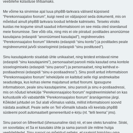
veebilehe külastuse lihtsamaks.
Me võime ka sirvimise ajal luua phpBB-tarkvara väliseid küpsiseid
“Perekonnaajaloo foorum”, kuigi need on väljaspool seda dokumenti, mis on
mõeldud ainult phpBB tarkvara loodud lehtede katmiseks. Teiseks viisiks
kuidas me kogume sinult saadud informatsiooni on see mida oled sisestanud
meie foorumisse. See võib olla, ning mis ei ole piiratud: postitades anonüümse
kasutajana (edaspidi “anonüümsed kasutajad”), registreerudes
“Perekonnaajaloo foorum” liikmeks (edaspidi “sinu konto”) ja postitades peale
registreerumist ja/või sisselogimist (edaspidi “sinu postitused”).
Sinu kasutajakonto sisaldab ühte unikaalset, ning teistest eristavat nime
(edaspidi “sinu kasutajanimi”), personaalset parooli mida kasutad oma kontole
sisselogimiseks (edaspidi “sinu parool”) ja personaalset, ning kehtivat e-
postiaadressi (edaspidi “sinu e-postiaadress”). Sinu poolt antud informatsioon
“Perekonnaajaloo foorum” leheküljele on kaitstud selle riigi andmekaitse
seadustega, kus kohas oleme majutanud antud foorumi. Igasugune
informatsioon, peale sinu kasutajanime, sinu parooli ja sinu e-postiaadressi,
mis on nõutud lehekülje “Perekonnaajaloo foorum” registreerimislehel on kas
kohustuslik või vabatahtlik “Perekonnaajaloo foorum” äranägemise järgi.
Kõikidel juhtudel on Sul alati võimalus valida, millist informatsiooni soovid
näidata avalikult. Peale selle on Teil võimalik lubada või keelata phpBB
süsteemi poolt automaatselt genereerituid e-kirju (nt. “telli teema” jms).
Sinu parool on šifreeritud (ühesuunaline räsi) nii, et see oleks turvaline. Siiski,
on soovitatav, et Sa ei kasutaks ühte ja sama parooli üle mitme hulga
veebilehtedel. Sinu parool on mõeldud selleks, et saaksid ligipääsu oma