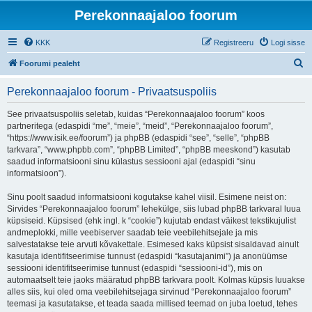
Perekonnaajaloo foorum
KKK
Registreeru
Logi sisse
O
Foorumi pealeht
t
Perekonnaajaloo foorum - Privaatsuspoliis
s
i
See privaatsuspoliis seletab, kuidas “Perekonnaajaloo foorum” koos
partneritega (edaspidi “me”, “meie”, “meid”, “Perekonnaajaloo foorum”,
“https://www.isik.ee/foorum”) ja phpBB (edaspidi “see”, “selle”, “phpBB
tarkvara”, “www.phpbb.com”, “phpBB Limited”, “phpBB meeskond”) kasutab
saadud informatsiooni sinu külastus sessiooni ajal (edaspidi “sinu
informatsioon”).
Sinu poolt saadud informatsiooni kogutakse kahel viisil. Esimene neist on:
Sirvides “Perekonnaajaloo foorum” lehekülge, siis lubad phpBB tarkvaral luua
küpsiseid. Küpsised (ehk ingl. k “cookie”) kujutab endast väikest tekstikujulist
andmeplokki, mille veebiserver saadab teie veebilehitsejale ja mis
salvestatakse teie arvuti kõvakettale. Esimesed kaks küpsist sisaldavad ainult
kasutaja identifitseerimise tunnust (edaspidi “kasutajanimi”) ja anonüümse
sessiooni identifitseerimise tunnust (edaspidi “sessiooni-id”), mis on
automaatselt teie jaoks määratud phpBB tarkvara poolt. Kolmas küpsis luuakse
alles siis, kui oled oma veebilehitsejaga sirvinud “Perekonnaajaloo foorum”
teemasi ja kasutatakse, et teada saada millised teemad on juba loetud, tehes