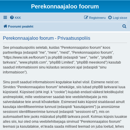
Perekonnaajaloo foorum
KKK
Registreeru
Logi sisse
O
Foorumi pealeht
t
Perekonnaajaloo foorum - Privaatsuspoliis
s
i
See privaatsuspoliis seletab, kuidas “Perekonnaajaloo foorum” koos
partneritega (edaspidi “me”, “meie”, “meid”, “Perekonnaajaloo foorum”,
“https://www.isik.ee/foorum”) ja phpBB (edaspidi “see”, “selle”, “phpBB
tarkvara”, “www.phpbb.com”, “phpBB Limited”, “phpBB meeskond”) kasutab
saadud informatsiooni sinu külastus sessiooni ajal (edaspidi “sinu
informatsioon”).
Sinu poolt saadud informatsiooni kogutakse kahel viisil. Esimene neist on:
Sirvides “Perekonnaajaloo foorum” lehekülge, siis lubad phpBB tarkvaral luua
küpsiseid. Küpsised (ehk ingl. k “cookie”) kujutab endast väikest tekstikujulist
andmeplokki, mille veebiserver saadab teie veebilehitsejale ja mis
salvestatakse teie arvuti kõvakettale. Esimesed kaks küpsist sisaldavad ainult
kasutaja identifitseerimise tunnust (edaspidi “kasutajanimi”) ja anonüümse
sessiooni identifitseerimise tunnust (edaspidi “sessiooni-id”), mis on
automaatselt teie jaoks määratud phpBB tarkvara poolt. Kolmas küpsis luuakse
alles siis, kui oled oma veebilehitsejaga sirvinud “Perekonnaajaloo foorum”
teemasi ja kasutatakse, et teada saada millised teemad on juba loetud, tehes