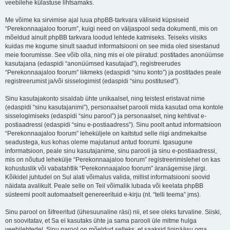
veebilehe külastuse lihtsamaks.
Me võime ka sirvimise ajal luua phpBB-tarkvara väliseid küpsiseid
“Perekonnaajaloo foorum”, kuigi need on väljaspool seda dokumenti, mis on
mõeldud ainult phpBB tarkvara loodud lehtede katmiseks. Teiseks viisiks
kuidas me kogume sinult saadud informatsiooni on see mida oled sisestanud
meie foorumisse. See võib olla, ning mis ei ole piiratud: postitades anonüümse
kasutajana (edaspidi “anonüümsed kasutajad”), registreerudes
“Perekonnaajaloo foorum” liikmeks (edaspidi “sinu konto”) ja postitades peale
registreerumist ja/või sisselogimist (edaspidi “sinu postitused”).
Sinu kasutajakonto sisaldab ühte unikaalset, ning teistest eristavat nime
(edaspidi “sinu kasutajanimi”), personaalset parooli mida kasutad oma kontole
sisselogimiseks (edaspidi “sinu parool”) ja personaalset, ning kehtivat e-
postiaadressi (edaspidi “sinu e-postiaadress”). Sinu poolt antud informatsioon
“Perekonnaajaloo foorum” leheküljele on kaitstud selle riigi andmekaitse
seadustega, kus kohas oleme majutanud antud foorumi. Igasugune
informatsioon, peale sinu kasutajanime, sinu parooli ja sinu e-postiaadressi,
mis on nõutud lehekülje “Perekonnaajaloo foorum” registreerimislehel on kas
kohustuslik või vabatahtlik “Perekonnaajaloo foorum” äranägemise järgi.
Kõikidel juhtudel on Sul alati võimalus valida, millist informatsiooni soovid
näidata avalikult. Peale selle on Teil võimalik lubada või keelata phpBB
süsteemi poolt automaatselt genereerituid e-kirju (nt. “telli teema” jms).
Sinu parool on šifreeritud (ühesuunaline räsi) nii, et see oleks turvaline. Siiski,
on soovitatav, et Sa ei kasutaks ühte ja sama parooli üle mitme hulga
veebilehtedel. Sinu parool on mõeldud selleks, et saaksid ligipääsu oma