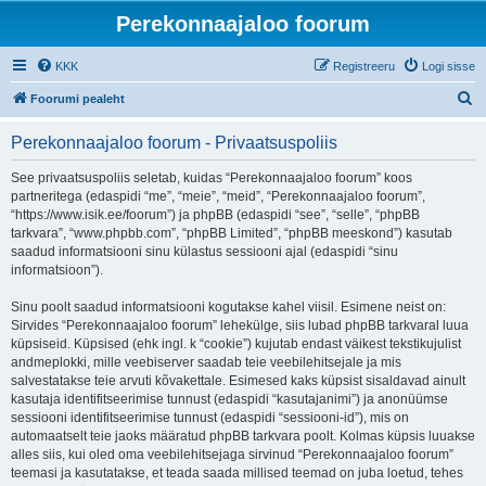
Perekonnaajaloo foorum
KKK
Registreeru
Logi sisse
O
Foorumi pealeht
t
Perekonnaajaloo foorum - Privaatsuspoliis
s
i
See privaatsuspoliis seletab, kuidas “Perekonnaajaloo foorum” koos
partneritega (edaspidi “me”, “meie”, “meid”, “Perekonnaajaloo foorum”,
“https://www.isik.ee/foorum”) ja phpBB (edaspidi “see”, “selle”, “phpBB
tarkvara”, “www.phpbb.com”, “phpBB Limited”, “phpBB meeskond”) kasutab
saadud informatsiooni sinu külastus sessiooni ajal (edaspidi “sinu
informatsioon”).
Sinu poolt saadud informatsiooni kogutakse kahel viisil. Esimene neist on:
Sirvides “Perekonnaajaloo foorum” lehekülge, siis lubad phpBB tarkvaral luua
küpsiseid. Küpsised (ehk ingl. k “cookie”) kujutab endast väikest tekstikujulist
andmeplokki, mille veebiserver saadab teie veebilehitsejale ja mis
salvestatakse teie arvuti kõvakettale. Esimesed kaks küpsist sisaldavad ainult
kasutaja identifitseerimise tunnust (edaspidi “kasutajanimi”) ja anonüümse
sessiooni identifitseerimise tunnust (edaspidi “sessiooni-id”), mis on
automaatselt teie jaoks määratud phpBB tarkvara poolt. Kolmas küpsis luuakse
alles siis, kui oled oma veebilehitsejaga sirvinud “Perekonnaajaloo foorum”
teemasi ja kasutatakse, et teada saada millised teemad on juba loetud, tehes