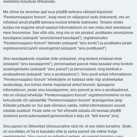
veebilehe külastuse lihtsamaks.
Me võime ka sirvimise ajal luua phpBB-tarkvara väliseid küpsiseid
“Perekonnaajaloo foorum”, kuigi need on väljaspool seda dokumenti, mis on
mõeldud ainult phpBB tarkvara loodud lehtede katmiseks. Teiseks viisiks
kuidas me kogume sinult saadud informatsiooni on see mida oled sisestanud
meie foorumisse. See võib olla, ning mis ei ole piiratud: postitades anonüümse
kasutajana (edaspidi “anonüümsed kasutajad”), registreerudes
“Perekonnaajaloo foorum” liikmeks (edaspidi “sinu konto”) ja postitades peale
registreerumist ja/või sisselogimist (edaspidi “sinu postitused”).
Sinu kasutajakonto sisaldab ühte unikaalset, ning teistest eristavat nime
(edaspidi “sinu kasutajanimi”), personaalset parooli mida kasutad oma kontole
sisselogimiseks (edaspidi “sinu parool”) ja personaalset, ning kehtivat e-
postiaadressi (edaspidi “sinu e-postiaadress”). Sinu poolt antud informatsioon
“Perekonnaajaloo foorum” leheküljele on kaitstud selle riigi andmekaitse
seadustega, kus kohas oleme majutanud antud foorumi. Igasugune
informatsioon, peale sinu kasutajanime, sinu parooli ja sinu e-postiaadressi,
mis on nõutud lehekülje “Perekonnaajaloo foorum” registreerimislehel on kas
kohustuslik või vabatahtlik “Perekonnaajaloo foorum” äranägemise järgi.
Kõikidel juhtudel on Sul alati võimalus valida, millist informatsiooni soovid
näidata avalikult. Peale selle on Teil võimalik lubada või keelata phpBB
süsteemi poolt automaatselt genereerituid e-kirju (nt. “telli teema” jms).
Sinu parool on šifreeritud (ühesuunaline räsi) nii, et see oleks turvaline. Siiski,
on soovitatav, et Sa ei kasutaks ühte ja sama parooli üle mitme hulga
veebilehtedel. Sinu parool on mõeldud selleks, et saaksid ligipääsu oma