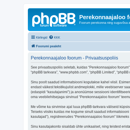
Perekonnaajaloo 
Foorum perekonna ning suguvõsa ajal
Kiirlingid
KKK
Foorumi pealeht
Perekonnaajaloo foorum - Privaatsuspoliis
See privaatsuspoliis seletab, kuidas “Perekonnaajaloo foorum” k
“phpBB tarkvara”, “www.phpbb.com”, “phpBB Limited”, “phpBB me
Sinu poolt saadud informatsiooni kogutakse kahel viisil. Esimen
endast väikest tekstikujulist andmeplokki, mille veebiserver saa
(edaspidi “kasutajanimi”) ja anonüümse sessiooni identifitseeri
oma veebilehitsejaga sirvinud “Perekonnaajaloo foorum” teemas
Me võime ka sirvimise ajal luua phpBB-tarkvara väliseid küpsi
Teiseks viisiks kuidas me kogume sinult saadud informatsiooni
kasutajad”), registreerudes “Perekonnaajaloo foorum” liikmeks (e
Sinu kasutajakonto sisaldab ühte unikaalset, ning teistest eris