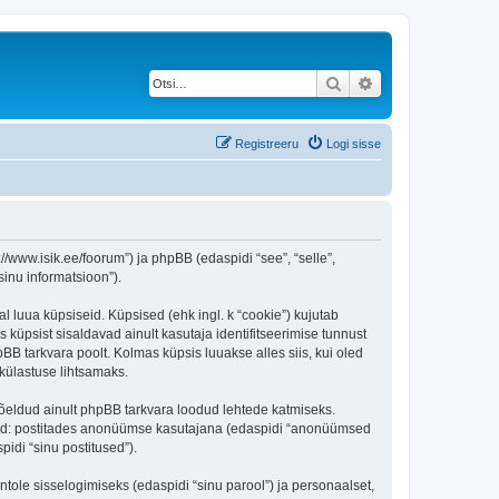
Otsi
Täiendatud otsing
Registreeru
Logi sisse
/www.isik.ee/foorum”) ja phpBB (edaspidi “see”, “selle”,
inu informatsioon”).
l luua küpsiseid. Küpsised (ehk ingl. k “cookie”) kujutab
s küpsist sisaldavad ainult kasutaja identifitseerimise tunnust
BB tarkvara poolt. Kolmas küpsis luuakse alles siis, kui oled
külastuse lihtsamaks.
õeldud ainult phpBB tarkvara loodud lehtede katmiseks.
ratud: postitades anonüümse kasutajana (edaspidi “anonüümsed
pidi “sinu postitused”).
ntole sisselogimiseks (edaspidi “sinu parool”) ja personaalset,