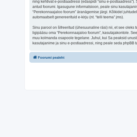
ning kehtivat e-postiaadressi (edaspidi “sinu e-postiaadress”)
antud foorumi. Igasugune informatsioon, peale sinu kasutajanim
“Perekonnaajaloo foorum” äranägemise järgi. Kõikidel juhtudel o
automaatselt genereerituid e-kirju (nt. “telli teema” jms).
Sinu parool on šifreeritud (ühesuunaline räsi) nii, et see oleks
ligipääsu oma “Perekonnaajaloo foorum”, kasutajakontole. Seega
muu kolmanda osapoole tegelane. Juhul, kui Sa peaksid unusta
kasutajanime ja sinu e-postiaadressi, ning peale seda phpBB ta
Foorumi pealeht