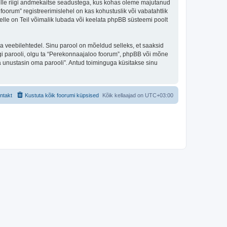
 selle riigi andmekaitse seadustega, kus kohas oleme majutanud
oorum” registreerimislehel on kas kohustuslik või vabatahtlik
selle on Teil võimalik lubada või keelata phpBB süsteemi poolt
ulga veebilehtedel. Sinu parool on mõeldud selleks, et saaksid
agi parooli, olgu ta “Perekonnaajaloo foorum”, phpBB või mõne
 unustasin oma parooli”. Antud toiminguga küsitakse sinu
ntakt
Kustuta kõik foorumi küpsised
Kõik kellaajad on
UTC+03:00