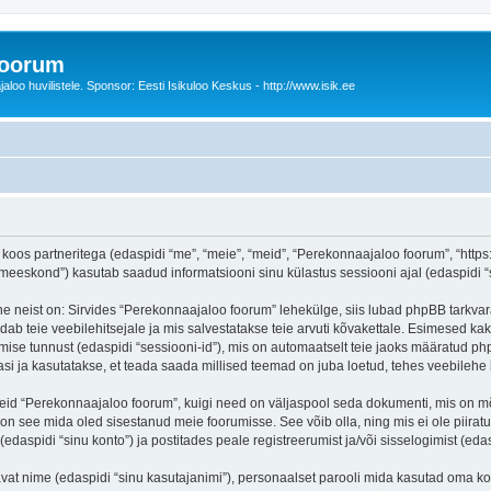
foorum
oo huvilistele. Sponsor: Eesti Isikuloo Keskus - http://www.isik.ee
oos partneritega (edaspidi “me”, “meie”, “meid”, “Perekonnaajaloo foorum”, “https:/
eskond”) kasutab saadud informatsiooni sinu külastus sessiooni ajal (edaspidi “s
e neist on: Sirvides “Perekonnaajaloo foorum” lehekülge, siis lubad phpBB tarkvara
dab teie veebilehitsejale ja mis salvestatakse teie arvuti kõvakettale. Esimesed kak
mise tunnust (edaspidi “sessiooni-id”), mis on automaatselt teie jaoks määratud php
i ja kasutatakse, et teada saada millised teemad on juba loetud, tehes veebilehe 
seid “Perekonnaajaloo foorum”, kuigi need on väljaspool seda dokumenti, mis on m
 on see mida oled sisestanud meie foorumisse. See võib olla, ning mis ei ole pii
daspidi “sinu konto”) ja postitades peale registreerumist ja/või sisselogimist (edas
tavat nime (edaspidi “sinu kasutajanimi”), personaalset parooli mida kasutad oma ko