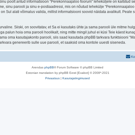
. Sinu poolt antud informatsioon “Perekonnaajaloo foorum” leheküljele on kaitstud
e, sinu parooli ja sinu e-postiaadressi, mis on nõutud lehekülje “Perekonnaajaloo f
n Sul alati võimalus valida, millist informatsiooni soovid näidata avalikult. Peale 
 turvaline. Siiski, on soovitatav, et Sa ei kasutaks ühte ja sama parooli üle mitme h
 palun hoia oma parooli hoolikalt, ning mitte mingil juhul ei küsi Teie käest kun
ma oma kasutajakonto parooli, siis saad kasutada phpBB tarkvara funktsiooni “Ma
rkvara genereerib sulle uue parooli, et saaksid oma kontole uuesti siseneda.
Ko
Arendas
phpBB
® Forum Software © phpBB Limited
Estonian translation by phpBB Eesti [Exabot] © 2008*-2021
Privaatsus
|
Kasutajatingimused