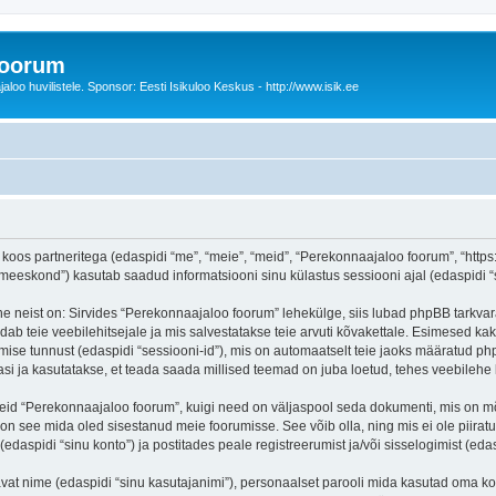
foorum
oo huvilistele. Sponsor: Eesti Isikuloo Keskus - http://www.isik.ee
oos partneritega (edaspidi “me”, “meie”, “meid”, “Perekonnaajaloo foorum”, “https:/
eskond”) kasutab saadud informatsiooni sinu külastus sessiooni ajal (edaspidi “s
e neist on: Sirvides “Perekonnaajaloo foorum” lehekülge, siis lubad phpBB tarkvara
dab teie veebilehitsejale ja mis salvestatakse teie arvuti kõvakettale. Esimesed kak
mise tunnust (edaspidi “sessiooni-id”), mis on automaatselt teie jaoks määratud php
i ja kasutatakse, et teada saada millised teemad on juba loetud, tehes veebilehe 
seid “Perekonnaajaloo foorum”, kuigi need on väljaspool seda dokumenti, mis on m
 on see mida oled sisestanud meie foorumisse. See võib olla, ning mis ei ole pii
daspidi “sinu konto”) ja postitades peale registreerumist ja/või sisselogimist (edas
tavat nime (edaspidi “sinu kasutajanimi”), personaalset parooli mida kasutad oma ko