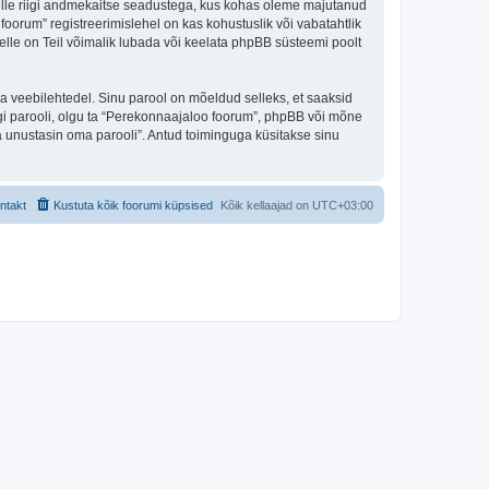
 selle riigi andmekaitse seadustega, kus kohas oleme majutanud
oorum” registreerimislehel on kas kohustuslik või vabatahtlik
selle on Teil võimalik lubada või keelata phpBB süsteemi poolt
ulga veebilehtedel. Sinu parool on mõeldud selleks, et saaksid
agi parooli, olgu ta “Perekonnaajaloo foorum”, phpBB või mõne
 unustasin oma parooli”. Antud toiminguga küsitakse sinu
ntakt
Kustuta kõik foorumi küpsised
Kõik kellaajad on
UTC+03:00