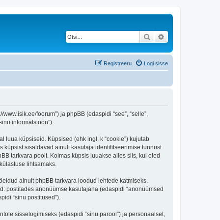
Otsi
Täiendatud otsing
Registreeru
Logi sisse
/www.isik.ee/foorum”) ja phpBB (edaspidi “see”, “selle”,
inu informatsioon”).
l luua küpsiseid. Küpsised (ehk ingl. k “cookie”) kujutab
s küpsist sisaldavad ainult kasutaja identifitseerimise tunnust
BB tarkvara poolt. Kolmas küpsis luuakse alles siis, kui oled
külastuse lihtsamaks.
õeldud ainult phpBB tarkvara loodud lehtede katmiseks.
ratud: postitades anonüümse kasutajana (edaspidi “anonüümsed
pidi “sinu postitused”).
ntole sisselogimiseks (edaspidi “sinu parool”) ja personaalset,