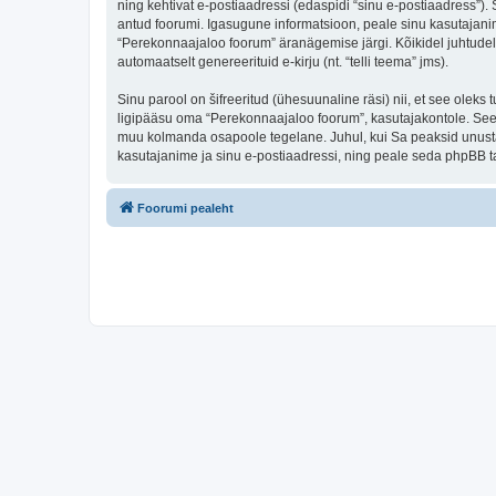
ning kehtivat e-postiaadressi (edaspidi “sinu e-postiaadress”)
antud foorumi. Igasugune informatsioon, peale sinu kasutajanim
“Perekonnaajaloo foorum” äranägemise järgi. Kõikidel juhtudel o
automaatselt genereerituid e-kirju (nt. “telli teema” jms).
Sinu parool on šifreeritud (ühesuunaline räsi) nii, et see oleks
ligipääsu oma “Perekonnaajaloo foorum”, kasutajakontole. Seega
muu kolmanda osapoole tegelane. Juhul, kui Sa peaksid unusta
kasutajanime ja sinu e-postiaadressi, ning peale seda phpBB ta
Foorumi pealeht