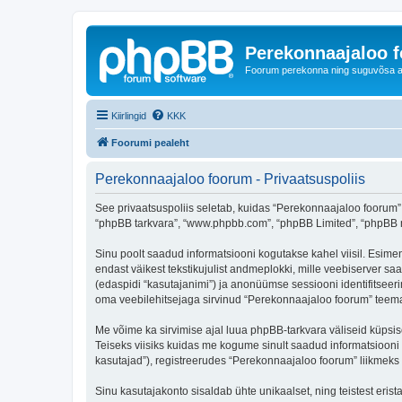
Perekonnaajaloo 
Foorum perekonna ning suguvõsa ajal
Kiirlingid
KKK
Foorumi pealeht
Perekonnaajaloo foorum - Privaatsuspoliis
See privaatsuspoliis seletab, kuidas “Perekonnaajaloo foorum” k
“phpBB tarkvara”, “www.phpbb.com”, “phpBB Limited”, “phpBB me
Sinu poolt saadud informatsiooni kogutakse kahel viisil. Esimen
endast väikest tekstikujulist andmeplokki, mille veebiserver saa
(edaspidi “kasutajanimi”) ja anonüümse sessiooni identifitseeri
oma veebilehitsejaga sirvinud “Perekonnaajaloo foorum” teemas
Me võime ka sirvimise ajal luua phpBB-tarkvara väliseid küpsi
Teiseks viisiks kuidas me kogume sinult saadud informatsiooni
kasutajad”), registreerudes “Perekonnaajaloo foorum” liikmeks (e
Sinu kasutajakonto sisaldab ühte unikaalset, ning teistest eris