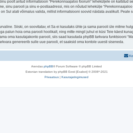
. Sinu poolt antud informatsioon “Perekonnaajaloo foorum” leheküljele on kaitstud
e, sinu parooli ja sinu e-postiaadressi, mis on nõutud lehekülje “Perekonnaajaloo f
n Sul alati võimalus valida, millist informatsiooni soovid näidata avalikult. Peale 
 turvaline. Siiski, on soovitatav, et Sa ei kasutaks ühte ja sama parooli üle mitme h
 palun hoia oma parooli hoolikalt, ning mitte mingil juhul ei küsi Teie käest kun
ma oma kasutajakonto parooli, siis saad kasutada phpBB tarkvara funktsiooni “Ma
rkvara genereerib sulle uue parooli, et saaksid oma kontole uuesti siseneda.
Ko
Arendas
phpBB
® Forum Software © phpBB Limited
Estonian translation by phpBB Eesti [Exabot] © 2008*-2021
Privaatsus
|
Kasutajatingimused