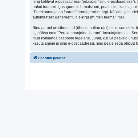
ning kehtivat e-postiaadressi (edaspidi “sinu e-postiaadress”)
antud foorumi. Igasugune informatsioon, peale sinu kasutajanim
“Perekonnaajaloo foorum” äranägemise järgi. Kõikidel juhtudel o
automaatselt genereerituid e-kirju (nt. “telli teema” jms).
Sinu parool on šifreeritud (ühesuunaline räsi) nii, et see oleks
ligipääsu oma “Perekonnaajaloo foorum”, kasutajakontole. Seega
muu kolmanda osapoole tegelane. Juhul, kui Sa peaksid unusta
kasutajanime ja sinu e-postiaadressi, ning peale seda phpBB ta
Foorumi pealeht