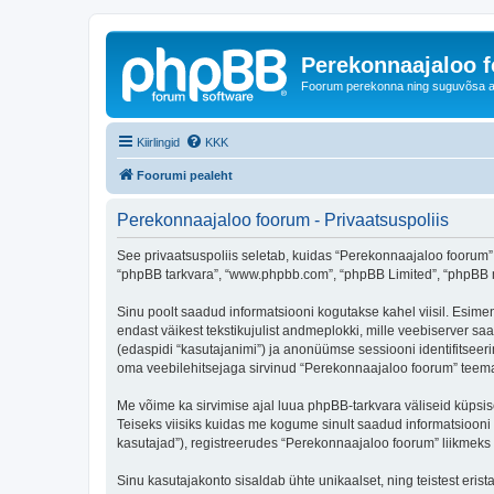
Perekonnaajaloo 
Foorum perekonna ning suguvõsa ajal
Kiirlingid
KKK
Foorumi pealeht
Perekonnaajaloo foorum - Privaatsuspoliis
See privaatsuspoliis seletab, kuidas “Perekonnaajaloo foorum” k
“phpBB tarkvara”, “www.phpbb.com”, “phpBB Limited”, “phpBB me
Sinu poolt saadud informatsiooni kogutakse kahel viisil. Esimen
endast väikest tekstikujulist andmeplokki, mille veebiserver saa
(edaspidi “kasutajanimi”) ja anonüümse sessiooni identifitseeri
oma veebilehitsejaga sirvinud “Perekonnaajaloo foorum” teemas
Me võime ka sirvimise ajal luua phpBB-tarkvara väliseid küpsi
Teiseks viisiks kuidas me kogume sinult saadud informatsiooni
kasutajad”), registreerudes “Perekonnaajaloo foorum” liikmeks (e
Sinu kasutajakonto sisaldab ühte unikaalset, ning teistest eris