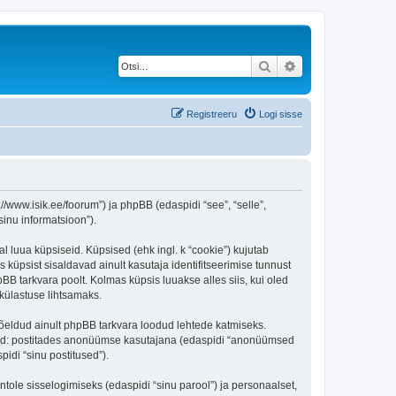
Otsi
Täiendatud otsing
Registreeru
Logi sisse
/www.isik.ee/foorum”) ja phpBB (edaspidi “see”, “selle”,
inu informatsioon”).
l luua küpsiseid. Küpsised (ehk ingl. k “cookie”) kujutab
s küpsist sisaldavad ainult kasutaja identifitseerimise tunnust
BB tarkvara poolt. Kolmas küpsis luuakse alles siis, kui oled
külastuse lihtsamaks.
õeldud ainult phpBB tarkvara loodud lehtede katmiseks.
ratud: postitades anonüümse kasutajana (edaspidi “anonüümsed
pidi “sinu postitused”).
ntole sisselogimiseks (edaspidi “sinu parool”) ja personaalset,