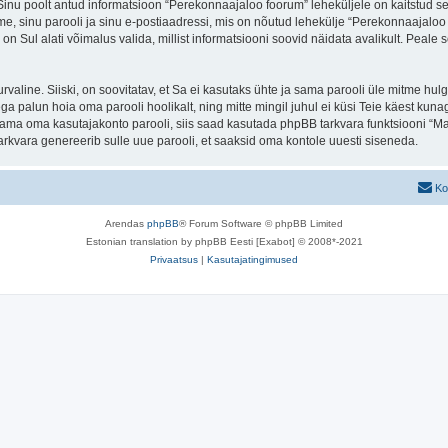
. Sinu poolt antud informatsioon “Perekonnaajaloo foorum” leheküljele on kaitstud
e, sinu parooli ja sinu e-postiaadressi, mis on nõutud lehekülje “Perekonnaajaloo f
n Sul alati võimalus valida, millist informatsiooni soovid näidata avalikult. Peale 
 turvaline. Siiski, on soovitatav, et Sa ei kasutaks ühte ja sama parooli üle mitme h
 palun hoia oma parooli hoolikalt, ning mitte mingil juhul ei küsi Teie käest kun
ma oma kasutajakonto parooli, siis saad kasutada phpBB tarkvara funktsiooni “Ma
rkvara genereerib sulle uue parooli, et saaksid oma kontole uuesti siseneda.
Ko
Arendas
phpBB
® Forum Software © phpBB Limited
Estonian translation by phpBB Eesti [Exabot] © 2008*-2021
Privaatsus
|
Kasutajatingimused