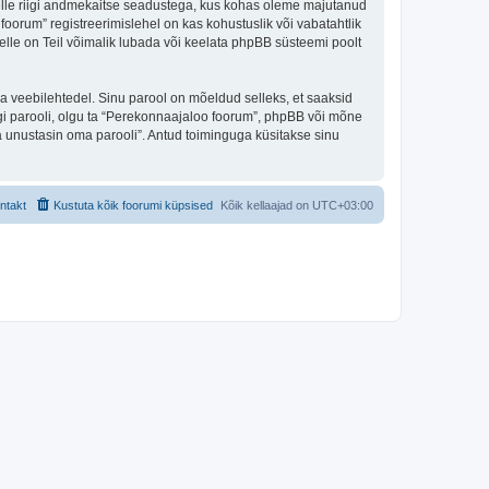
 selle riigi andmekaitse seadustega, kus kohas oleme majutanud
oorum” registreerimislehel on kas kohustuslik või vabatahtlik
selle on Teil võimalik lubada või keelata phpBB süsteemi poolt
ulga veebilehtedel. Sinu parool on mõeldud selleks, et saaksid
agi parooli, olgu ta “Perekonnaajaloo foorum”, phpBB või mõne
 unustasin oma parooli”. Antud toiminguga küsitakse sinu
ntakt
Kustuta kõik foorumi küpsised
Kõik kellaajad on
UTC+03:00