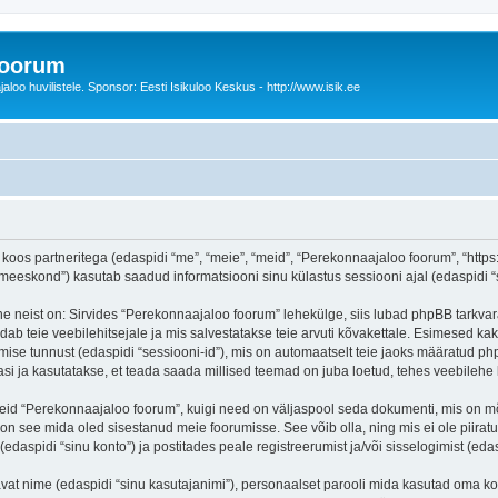
foorum
oo huvilistele. Sponsor: Eesti Isikuloo Keskus - http://www.isik.ee
oos partneritega (edaspidi “me”, “meie”, “meid”, “Perekonnaajaloo foorum”, “https:/
eskond”) kasutab saadud informatsiooni sinu külastus sessiooni ajal (edaspidi “s
e neist on: Sirvides “Perekonnaajaloo foorum” lehekülge, siis lubad phpBB tarkvara
dab teie veebilehitsejale ja mis salvestatakse teie arvuti kõvakettale. Esimesed kak
mise tunnust (edaspidi “sessiooni-id”), mis on automaatselt teie jaoks määratud php
i ja kasutatakse, et teada saada millised teemad on juba loetud, tehes veebilehe 
seid “Perekonnaajaloo foorum”, kuigi need on väljaspool seda dokumenti, mis on m
 on see mida oled sisestanud meie foorumisse. See võib olla, ning mis ei ole pii
daspidi “sinu konto”) ja postitades peale registreerumist ja/või sisselogimist (edas
tavat nime (edaspidi “sinu kasutajanimi”), personaalset parooli mida kasutad oma ko