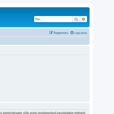
Otsi
Täiendatud otsing
Registreeru
Logi sisse
 administraator võib anda registreeritud kasutajatele mitmeid