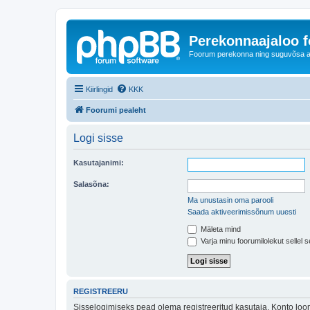
Perekonnaajaloo 
Foorum perekonna ning suguvõsa ajal
Kiirlingid
KKK
Foorumi pealeht
Logi sisse
Kasutajanimi:
Salasõna:
Ma unustasin oma parooli
Saada aktiveerimissõnum uuesti
Mäleta mind
Varja minu foorumilolekut sellel s
REGISTREERU
Sisselogimiseks pead olema registreeritud kasutaja. Konto loom