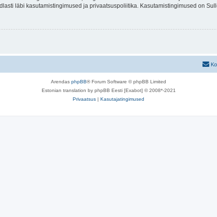
indlasti läbi kasutamistingimused ja privaatsuspoliitika. Kasutamistingimused on Su
Ko
Arendas
phpBB
® Forum Software © phpBB Limited
Estonian translation by phpBB Eesti [Exabot] © 2008*-2021
Privaatsus
|
Kasutajatingimused