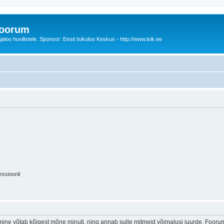
foorum
oo huvilistele. Sponsor: Eesti Isikuloo Keskus - http://www.isik.ee
essioonil
ine võtab kõigest mõne minuti, ning annab sulle mitmeid võimalusi juurde. Foorumi