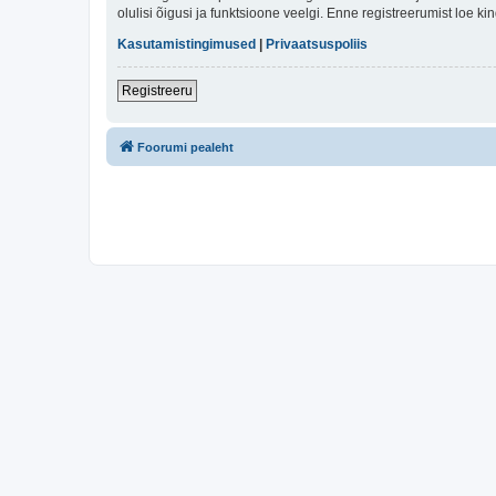
olulisi õigusi ja funktsioone veelgi. Enne registreerumist loe k
Kasutamistingimused
|
Privaatsuspoliis
Registreeru
Foorumi pealeht